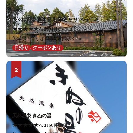
つくば温泉 喜楽里 別邸(きらり べってい)
★
★
★
★
★
4.6
801件の口コミ
茨城県 / つくば / 研究学園駅814m
日帰り
クーポンあり
2
天然温泉 きぬの湯
★
★
★
★
★
4.2
168件の口コミ