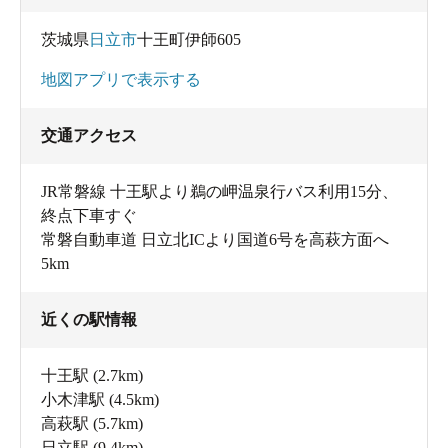
茨城県
日立市
十王町伊師605
地図アプリで表示する
交通アクセス
JR常磐線 十王駅より鵜の岬温泉行バス利用15分、
終点下車すぐ
常磐自動車道 日立北ICより国道6号を高萩方面へ
5km
近くの駅情報
十王駅
(2.7km)
小木津駅
(4.5km)
高萩駅
(5.7km)
日立駅
(9.4km)