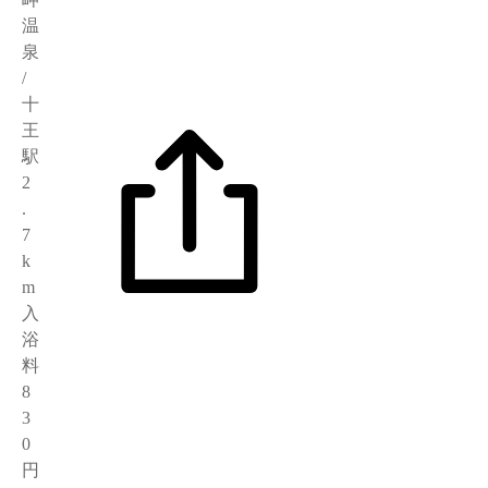
温
泉
/
十
王
駅
2
.
7
k
m
入
浴
料
8
3
0
円