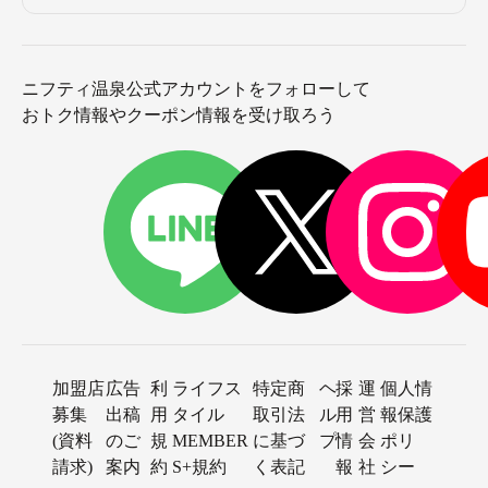
ニフティ温泉公式アカウントをフォローして
おトク情報やクーポン情報を受け取ろう
加盟店
広告
利
ライフス
特定商
ヘ
採
運
個人情
募集
出稿
用
タイル
取引法
ル
用
営
報保護
(資料
のご
規
MEMBER
に基づ
プ
情
会
ポリ
請求)
案内
約
S+規約
く表記
報
社
シー