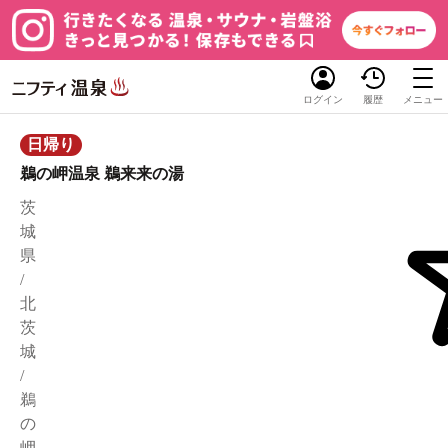
ログイン
履歴
メニュー
日帰り
鵜の岬温泉 鵜来来の湯
茨
城
県
/
北
茨
城
/
鵜
の
岬