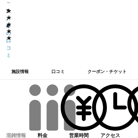
～
★
3
2
★
.
1
★
4
件
★
の
★
口
コ
ミ
施設情報
口コミ
クーポン・チケット
混雑情報
料金
営業時間
アクセス