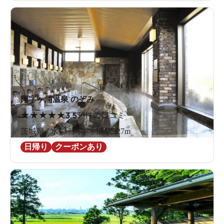
阿字ヶ浦温泉 のぞみ
★
★
★
★
★
3.5
50件の口コミ
茨城県 / 水戸 / 阿字ヶ浦駅327m
日帰り
クーポンあり