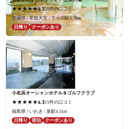
★
★
★
★
★
4.3
59件の口コミ
茨城県 / 常陸大宮 / 下小川駅3.3km
日帰り
クーポンあり
小名浜オーシャンホテル＆ゴルフクラブ
★
★
★
★
★
4.3
15件の口コミ
福島県 / いわき / 泉駅4.1km
日帰り
宿泊
クーポンあり