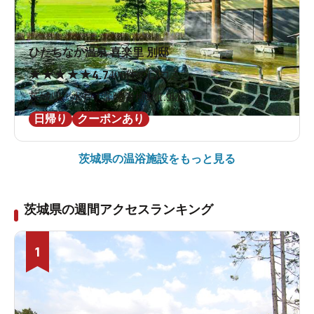
ひたちなか温泉 喜楽里 別邸
★
★
★
★
★
4.7
406件の口コミ
茨城県 / 水戸 / 常陸青柳駅1.9km
日帰り
クーポンあり
茨城県の
温浴施設をもっと見る
茨城県の週間アクセスランキング
1