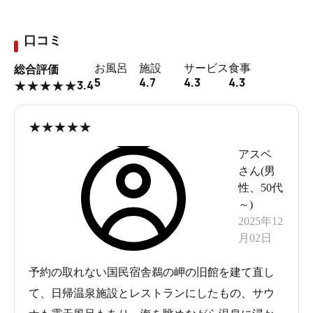
口コミ
お風呂
施設
サービス
食事
総合評価
5
4.7
4.3
4.3
3.4
★
★
★
★
★
★
★
★
★
★
アスベ
さん(
男
性
、
50代
～
)
2025年12
月02日
予約の取れない国民宿舎鵜の岬の旧館を建て直し
て、日帰温泉施設とレストランにしたもの、サウ