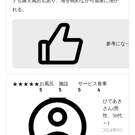
ナも露天風呂もあり、海を眺めながら温泉に浸か
れる。
参考になった
★
★
★
★
★
お風呂
施設
サービス
食事
5
5
5
4
ひであき
さん(
男
性
、
50代
～
)
2024年03