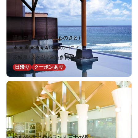
湯楽の里 日立店（ゆらのさと）
★
★
★
★
★
4.4
184件の口コミ
茨城県 / 奥久慈 / 常陸多賀駅1.0km
日帰り
クーポンあり
やまがたすこやかランド 三太の湯