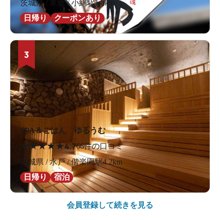
茨城県 / 常総 / 小絹駅1.8km
日帰り
クーポンあり
3
SPA＆ごはん ゆるうむ
★
★
★
★
★
4.7
66件の口コミ
茨城県 / 水戸 / 偕楽園駅4.2km
日帰り
宿泊
会員登録して続きを見る