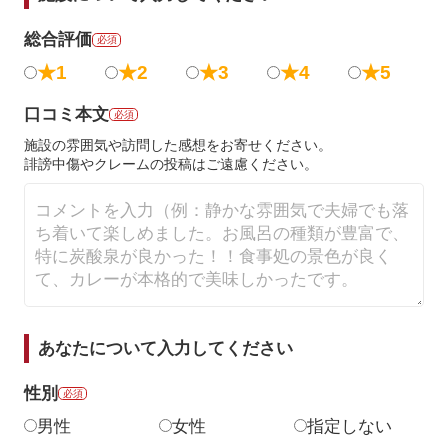
総合評価
必須
★1
★2
★3
★4
★5
口コミ本文
必須
施設の雰囲気や訪問した感想をお寄せください。
誹謗中傷やクレームの投稿はご遠慮ください。
あなたについて入力してください
性別
必須
男性
女性
指定しない