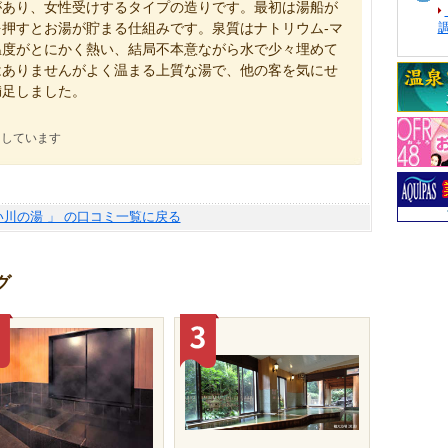
があり、女性受けするタイプの造りです。最初は湯船が
押すとお湯が貯まる仕組みです。泉質はナトリウム-マ
温度がとにかく熱い、結局不本意ながら水で少々埋めて
はありませんがよく温まる上質な湯で、他の客を気にせ
満足しました。
にしています
い川の湯 」 の口コミ一覧に戻る
グ