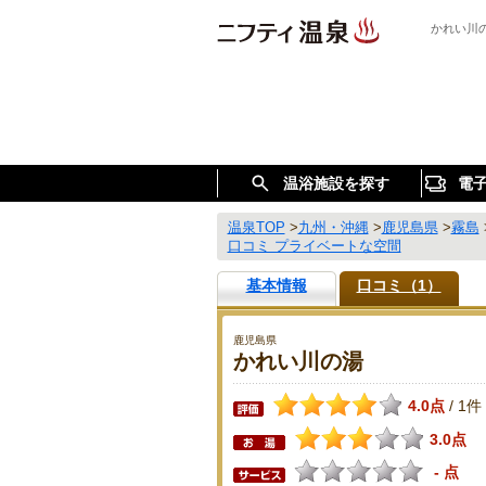
かれい川
温浴施設を探す
電
温泉TOP
>
九州・沖縄
>
鹿児島県
>
霧島
口コミ プライベートな空間
基本情報
口コミ（1）
鹿児島県
かれい川の湯
4.0点
1件
/
3.0点
- 点