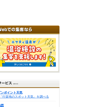
ピンポイント天気
「行楽地のスポット天気」を調べる
地図