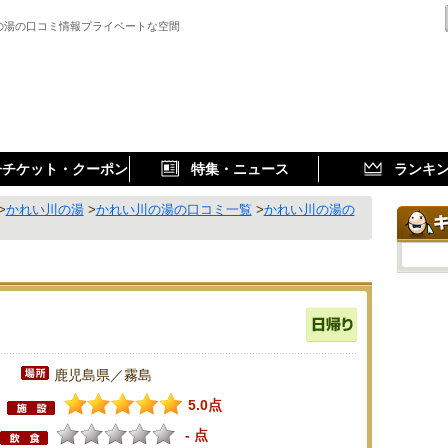
の湯の口コミ情報プライベートな空間
子チケット・クーポン
特集・ニュース
ランキ
>
かれい川の湯
>
かれい川の湯の口コミ一覧
>
かれい川の湯の
鹿児島県／霧島
5.0点
- 点