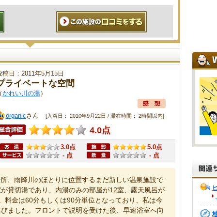
投稿日：2011年5月15日
プライベートな空間
（
かれい川の湯
）
organic
さん
[入浴日： 2010年9月22日 / 滞在時間： 2時間以内]
4.0点
3.0点
5.0点
- 点
- 点
場所、雨降川のほとりに位置するまだ新しい温泉施設で
が貸切湯であり、内湯のみの部屋が12室、露天風呂が
。料金は60分もしくは90分単位となっており、私は今
選びました。フロントで説明を受けた後、早速浴室へ向