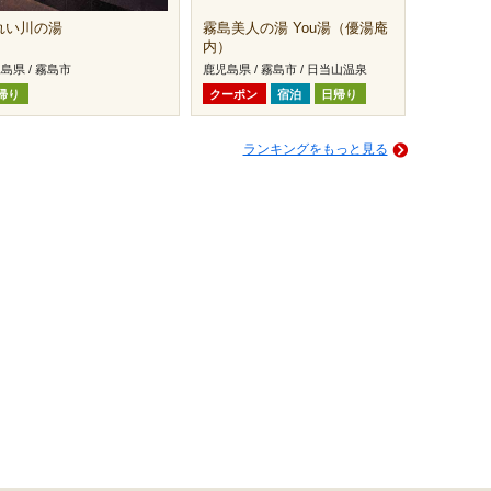
れい川の湯
霧島美人の湯 You湯（優湯庵
内）
島県 / 霧島市
鹿児島県 / 霧島市 / 日当山温泉
帰り
クーポン
宿泊
日帰り
ランキングをもっと見る