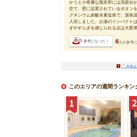
かうと小奇麗な脱衣所には洗面台
空で、壁に設置されているボタンを
グネシウム炭酸水素塩泉で、源泉
入浴しました。お湯のインパクト
ずやすらぎを感じられる点は大変
6
参考になった！
人が
参考
「 かれ
このエリアの週間ランキン