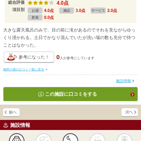
総合評価
4.0点
項目別
4.0点
3.0点
2.0点
お湯
施設
サービス
0.0点
飲食
大きな露天風呂のみで、目の前に滝があるのでそれを見ながらゆっ
くり浸かれる。土日でかなり混んでいたが洗い場の数も充分で待つ
ことはなかった。
0
参考になった！
人が
参考にしています
御所の湯の口コミ一覧に戻る
>
施設情報
この施設に口コミをする
施設情報
天然
かけ流し
露天風呂
貸切風呂
岩