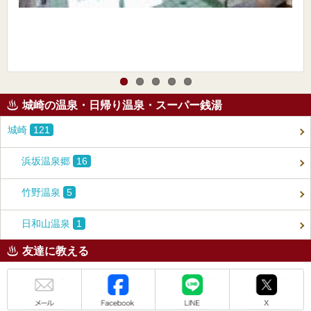
城崎の温泉・日帰り温泉・スーパー銭湯
城崎
121
浜坂温泉郷
16
竹野温泉
5
日和山温泉
1
友達に教える
メール
Facebook
LINE
X