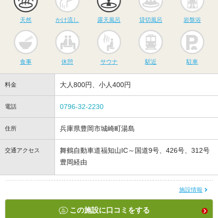
天然
かけ流し
露天風呂
貸切風呂
岩盤浴
食事
休憩
サウナ
駅近
駐
食事
休憩
サウナ
駅近
駐車
大人800円、小人400円
料金
0796-32-2230
電話
兵庫県豊岡市城崎町湯島
住所
舞鶴自動車道福知山IC～国道9号、426号、312号
交通アクセス
豊岡経由
施設情報
この施設に口コミをする