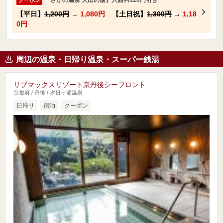
『さがの温泉 天山の湯』入館料120円引き
クーポン
【平日】
1,200円
→
1,080円
【土日祝】
1,300円
→
1,18
0円
周辺の温泉・日帰り温泉・スーパー銭湯
リブマックスリゾート京丹後シーフロント
京都府 / 丹後 / 夕日ヶ浦温泉
日帰り
宿泊
クーポン