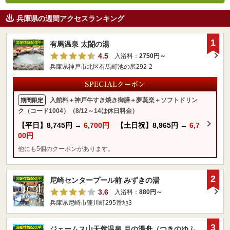
兵庫県の週間アクセスランキング
1
有馬温泉 太閤の湯
4.5
入浴料：
2750円～
兵庫県神戸市北区有馬町池の尻292-2
入館料＋神戸牛すき焼き御膳＋夢蒸楽＋ソフトドリン
期間限定
ク（コード1004）（8/12～14は休日料金）
【平日】
8,745円
→
6,700円
【土日祝】
8,965円
→
6,7
00円
他にも5個のクーポンがあります。
2
尼崎センタープール前 みずきの湯
3.6
入浴料：
880円～
兵庫県尼崎市蓬川町295番地3
3
ジェームス山天然温泉 月の湯舟（つきのゆふ