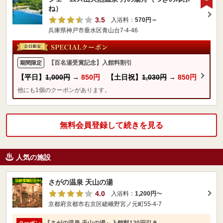
ね）
3.5
入浴料：
570円～
兵庫県神戸市垂水区青山台7-4-46
【百名湯受賞記念】入館料割引
期間限定
【平日】
1,000円
→
850円
【土日祝】
1,030円
→
850円
他にも1個のクーポンがあります。
無料会員登録して続きを見る
人気の施設
さがの温泉 天山の湯
4.0
入浴料：
1,200円
〜
京都府京都市右京区嵯峨野宮ノ元町55-4-7