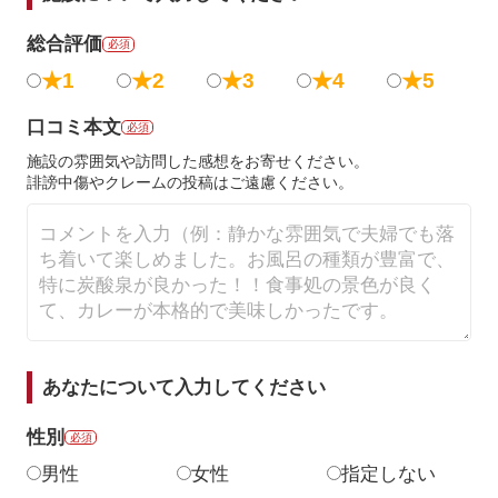
総合評価
必須
★1
★2
★3
★4
★5
口コミ本文
必須
施設の雰囲気や訪問した感想をお寄せください。
誹謗中傷やクレームの投稿はご遠慮ください。
あなたについて入力してください
性別
必須
男性
女性
指定しない