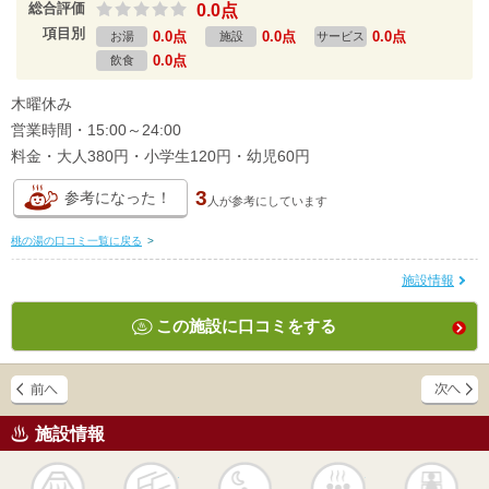
総合評価
0.0点
項目別
0.0点
0.0点
0.0点
お湯
施設
サービス
0.0点
飲食
木曜休み
営業時間・15:00～24:00
料金・大人380円・小学生120円・幼児60円
3
参考になった！
人が
参考にしています
桃の湯の口コミ一覧に戻る
>
施設情報
この施設に口コミをする
施設情報
天然
かけ流し
露天風呂
貸切風呂
岩