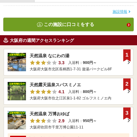
施設情報
この施設に口コミをする
大阪府の週間アクセスランキング
1
天然温泉 なにわの湯
3.3
入浴料：
900円～
大阪府大阪市北区長柄西1-7-31 遊湯パークビル8F
2
天然露天温泉スパスミノエ
4.1
入浴料：
800円～
大阪府大阪市住之江区泉1-1-82 ゴルフスミノエ内
3
天然温泉 万博おゆば
2.9
入浴料：
950円～
大阪府吹田市千里万博公園11-11