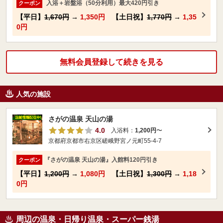
入浴＋岩盤浴（50分利用）最大420円引き
クーポン
【平日】
1,670円
→
1,350円
【土日祝】
1,770円
→
1,35
0円
無料会員登録して続きを見る
人気の施設
さがの温泉 天山の湯
4.0
入浴料：
1,200円
〜
京都府京都市右京区嵯峨野宮ノ元町55-4-7
『さがの温泉 天山の湯』入館料120円引き
クーポン
【平日】
1,200円
→
1,080円
【土日祝】
1,300円
→
1,18
0円
周辺の温泉・日帰り温泉・スーパー銭湯