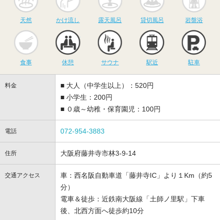
天然
かけ流し
露天風呂
貸切風呂
岩盤浴
食事
休憩
サウナ
駅近
駐
食事
休憩
サウナ
駅近
駐車
■ 大人（中学生以上）：520円
料金
■ 小学生：200円
■ ０歳～幼稚・保育園児：100円
072-954-3883
電話
大阪府藤井寺市林3-9-14
住所
車：西名阪自動車道「藤井寺IC」より１Km（約5
交通アクセス
分）
電車＆徒歩：近鉄南大阪線「土師ノ里駅」下車
後、北西方面へ徒歩約10分