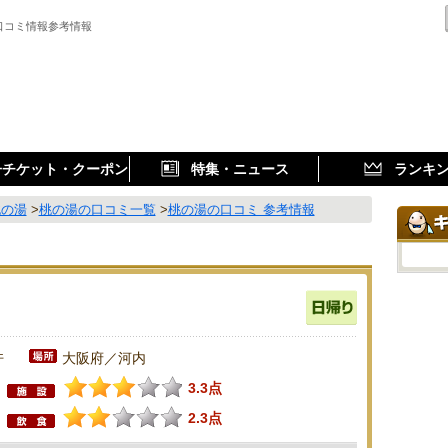
口コミ情報参考情報
子チケット・クーポン
特集・ニュース
ランキ
桃の湯
>
桃の湯の口コミ一覧
>
桃の湯の口コミ 参考情報
件
大阪府／河内
3.3点
2.3点