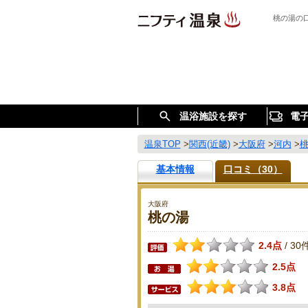
桃の湯の
温浴施設を探す
電
温泉TOP
>
関西(近畿)
>
大阪府
>
河内
>
基本情報
口コミ（30）
大阪府
桃の湯
2.4点
30
/
2.5点
3.8点