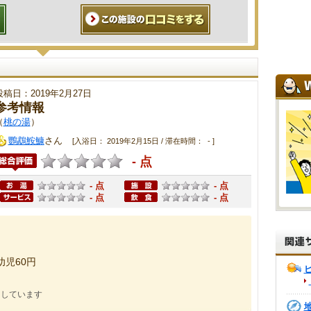
投稿日：2019年2月27日
参考情報
（
桃の湯
）
鸚鵡鮟鱇
さん
[入浴日： 2019年2月15日 / 滞在時間： - ]
- 点
- 点
- 点
- 点
- 点
幼児60円
にしています