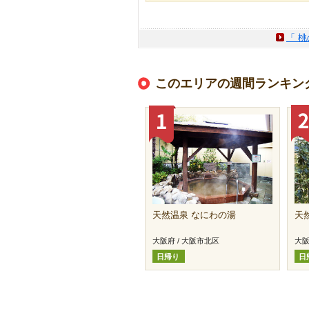
「 
このエリアの週間ランキン
天然温泉 なにわの湯
天
大阪府 / 大阪市北区
大阪
日帰り
日