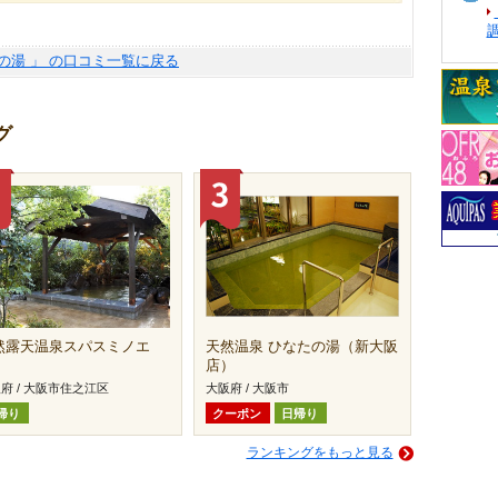
桃の湯 」 の口コミ一覧に戻る
グ
然露天温泉スパスミノエ
天然温泉 ひなたの湯（新大阪
店）
府 / 大阪市住之江区
大阪府 / 大阪市
帰り
クーポン
日帰り
ランキングをもっと見る