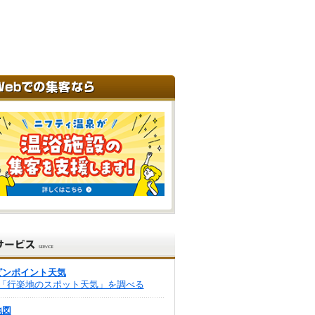
ピンポイント天気
「行楽地のスポット天気」を調べる
地図