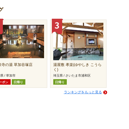
グ
泉寺の湯 草加谷塚店
湯屋敷 孝楽(ゆやしき こうら
く)
県 / 草加市
埼玉県 / さいたま市浦和区
ーポン
日帰り
日帰り
ランキングをもっと見る