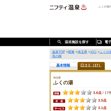
ふくの湯
温浴施設を探す
電
温泉TOP
>
関東
>
埼玉県
>
川口
>
ふくの
滝の様
基本情報
口コミ（17）
埼玉県
ふくの湯
3.6点
17
/
3.5点
3.1点