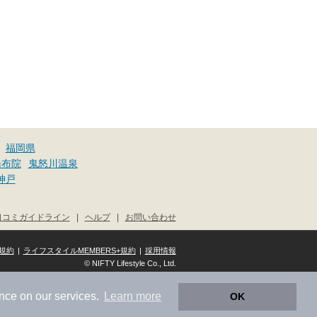
福岡県
湯布院
鬼怒川温泉
神戸
口コミガイドライン
|
ヘルプ
|
お問い合わせ
規約
|
ライフスタイルMEMBERS+規約
|
採用情報
© NIFTY Lifestyle Co., Ltd.
nce on our services.
Learn more
OK