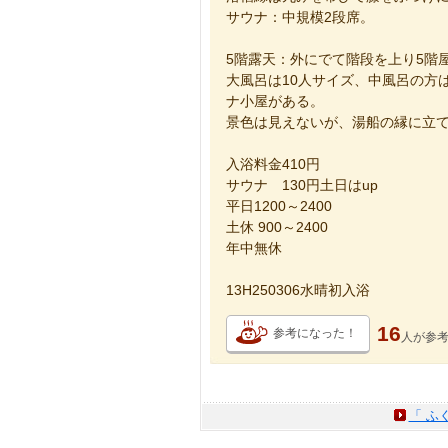
サウナ：中規模2段席。
5階露天：外にでて階段を上り5階
大風呂は10人サイズ、中風呂の方
ナ小屋がある。
景色は見えないが、湯船の縁に立て
入浴料金410円
サウナ 130円土日はup
平日1200～2400
土休 900～2400
年中無休
13H250306水晴初入浴
16
参考になった！
人が
参
「 ふ