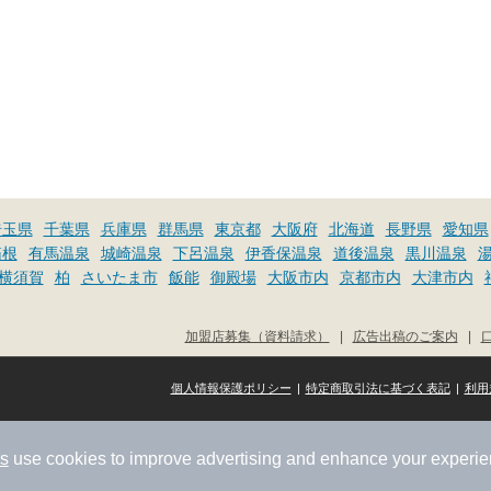
埼玉県
千葉県
兵庫県
群馬県
東京都
大阪府
北海道
長野県
愛知県
箱根
有馬温泉
城崎温泉
下呂温泉
伊香保温泉
道後温泉
黒川温泉
横須賀
柏
さいたま市
飯能
御殿場
大阪市内
京都市内
大津市内
加盟店募集（資料請求）
|
広告出稿のご案内
|
個人情報保護ポリシー
|
特定商取引法に基づく表記
|
利用
rs
use cookies to improve advertising and enhance your experie