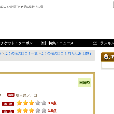
の口コミ情報打たせ湯は修行滝の様
子チケット・クーポン
特集・ニュース
ランキ
湯
>
ふくの湯の口コミ一覧
>
ふくの湯の口コミ 打たせ湯は修行
件
埼玉県／川口
3.6点
3.5点