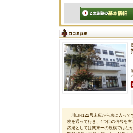
内
川口R122号末広から東に入って
校を通って行き、4つ目の信号を右
銭湯としては関東一の規模ではな