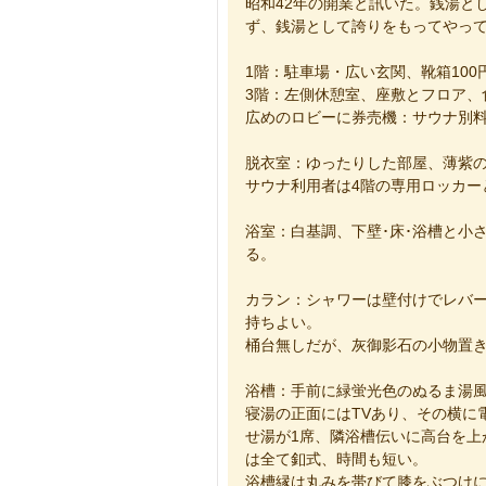
昭和42年の開業と訊いた。銭湯と
ず、銭湯として誇りをもってやって
1階：駐車場・広い玄関、靴箱100
3階：左側休憩室、座敷とフロア、
広めのロビーに券売機：サウナ別料
脱衣室：ゆったりした部屋、薄紫の
サウナ利用者は4階の専用ロッカー
浴室：白基調、下壁･床･浴槽と小
る。
カラン：シャワーは壁付けでレバ
持ちよい。
桶台無しだが、灰御影石の小物置
浴槽：手前に緑蛍光色のぬるま湯
寝湯の正面にはTVあり、その横に
せ湯が1席、隣浴槽伝いに高台を上
は全て釦式、時間も短い。
浴槽縁は丸みを帯びて膝をぶつけ