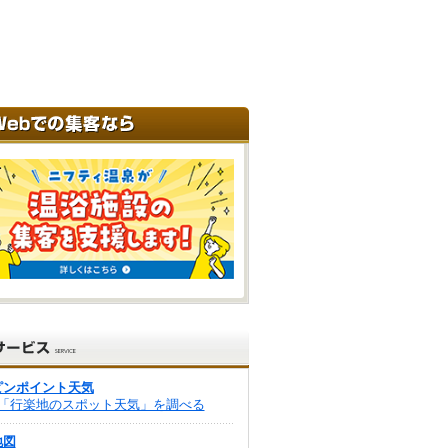
ピンポイント天気
「行楽地のスポット天気」を調べる
地図