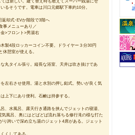
しては新しい。建て替え時も敢えてスーパー銭湯にせ
いるそうです。電車は川口元郷駅下車約10分。
円返却式･EVか階段で3階へ
食事メニューあり／
金>フロント>男湯右
木製4段ロッカーコイン不要。ドライヤー３分30円
と休憩室が使える。
さな丸タイル張り。縦長な浴室、天井は吹き抜けであ
ーを左右させ使用。湯と水別の押し釦式。勢いが良く気
きは上下にあり便利。石鹸は持参する。
風呂、水風呂、露天行き通路を挟んでジェットの寝湯、
電気風呂、奥にはどばどば流れ落ちる修行滝の様な打た
がり跨いで深め立ち湯のジェット4席がある。ジェット
にくくしてある。