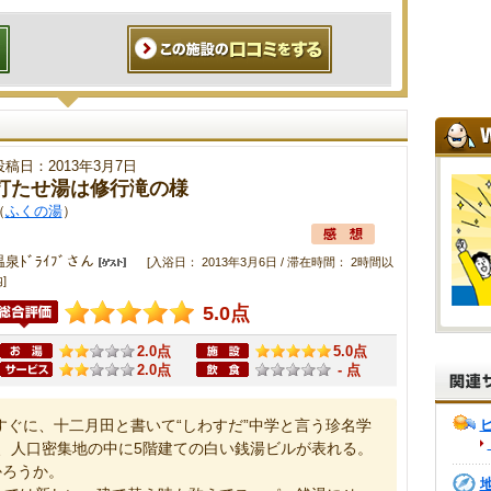
投稿日：2013年3月7日
打たせ湯は修行滝の様
（
ふくの湯
）
温泉ﾄﾞﾗｲﾌﾞさん
[入浴日： 2013年3月6日 / 滞在時間： 2時間以
]
5.0点
2.0点
5.0点
2.0点
- 点
すぐに、十二月田と書いて“しわすだ”中学と言う珍名学
、人口密集地の中に5階建ての白い銭湯ビルが表れる。
かろうか。