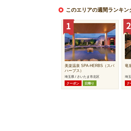
このエリアの週間ランキン
美楽温泉 SPA-HERBS（スパ
竜
ハーブス）
埼玉県 / さいたま市北区
埼玉
クーポン
日帰り
ク