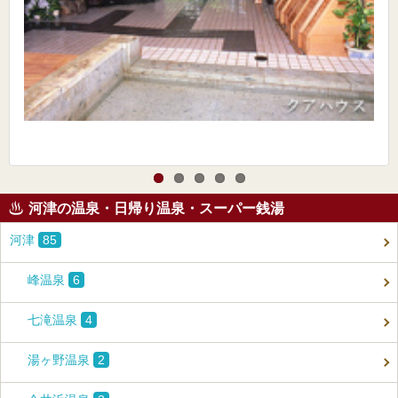
河津の温泉・日帰り温泉・スーパー銭湯
河津
85
峰温泉
6
七滝温泉
4
湯ヶ野温泉
2