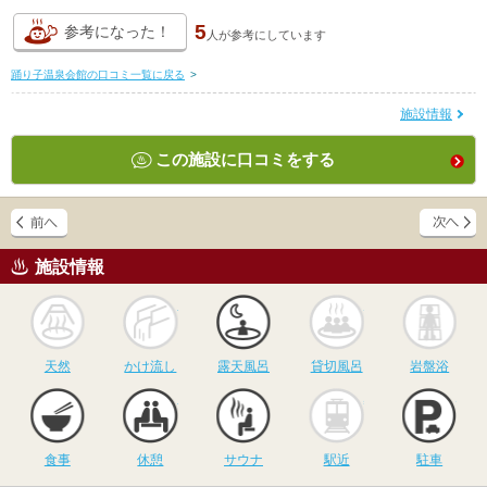
5
参考になった！
人が
参考にしています
踊り子温泉会館の口コミ一覧に戻る
>
施設情報
この施設に口コミをする
施設情報
天然
かけ流し
露天風呂
貸切風呂
岩
天然
かけ流し
露天風呂
貸切風呂
岩盤浴
食事
休憩
サウナ
駅近
駐
食事
休憩
サウナ
駅近
駐車