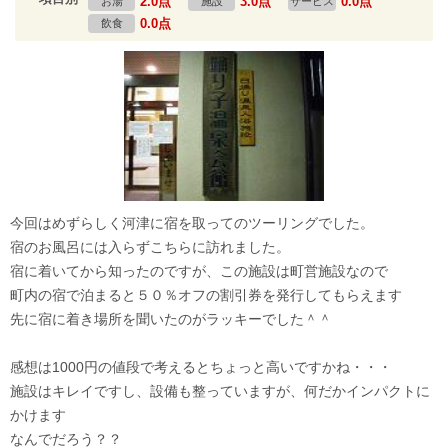
2.0点
3.0点
0.0点
お湯
施設
サービス
0.0点
飲食
今回はめずらしく河津に宿を取ってのツーリングでした。
宿のお風呂には入らずこちらに訪れました。
宿に着いてから知ったのですが、この施設は町営施設なので
町内の宿で泊まると５０％オフの割引券を発行してもらえます
先に宿に着き場所を聞いたのがラッキーでした＾＾
感想は1000円の値段で考えるとちょっと高いですかね・・・
施設はキレイですし、設備も整っていますが、何だかインパクトに
かけます
なんでだろう？？