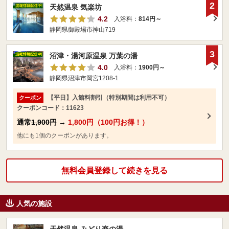
2
天然温泉 気楽坊
4.2
入浴料：
814円～
静岡県御殿場市神山719
3
沼津・湯河原温泉 万葉の湯
4.0
入浴料：
1900円～
静岡県沼津市岡宮1208-1
【平日】入館料割引（特別期間は利用不可）
クーポン
クーポンコード：11623
通常
1,900円
→
1,800円（100円お得！）
他にも1個のクーポンがあります。
無料会員登録して続きを見る
人気の施設