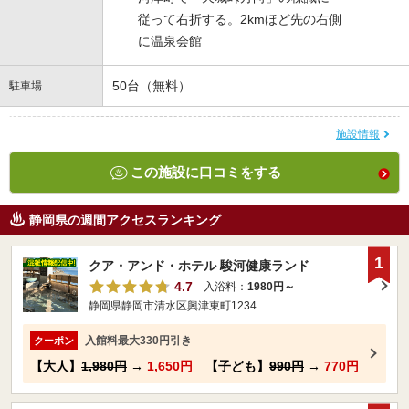
従って右折する。2kmほど先の右側
に温泉会館
50台（無料）
駐車場
施設情報
この施設に口コミをする
静岡県の週間アクセスランキング
1
クア・アンド・ホテル 駿河健康ランド
4.7
入浴料：
1980円～
静岡県静岡市清水区興津東町1234
入館料最大330円引き
クーポン
【大人】
1,980円
→
1,650円
【子ども】
990円
→
770円