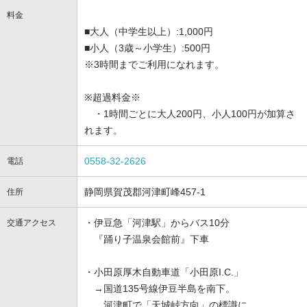
料金
■大人（中学生以上）:1,000円
■小人（3歳～小学生）:500円
※3時間までご利用になれます。
※超過料金※
・1時間ごとに大人200円、小人100円が加算さ
れます。
0558-32-2626
電話
静岡県賀茂郡河津町峰457-1
住所
・伊豆急「河津駅」からバス10分
交通アクセス
『踊り子温泉会館前』下車
・小田原厚木自動車道「小田原I.C.」
→国道135号線伊豆半島を南下。
河津町で「天城峠方向」の標識に