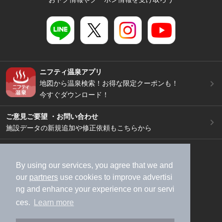
ニフティ温泉アプリ
地図から温泉検索！お得な限定クーポンも！
今すぐダウンロード！
ご意見ご要望 ・お問い合わせ
施設データの新規追加や修正依頼もこちらから
スマートフォン
/
PC
加盟店募集（資料請求）
広告出稿のご案内
By using our services, you agree that we and
our
partners
use cookies to improve advertisi
利用規約
ライフスタイルMEMBERS+規約
ng and enhance your experience on our servi
特定商取引法に基づく表記
ヘルプ
採用情報
ces.
Learn more
運営会社
個人情報保護ポリシー