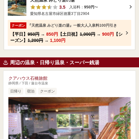
天然温泉 みどり楽の湯
3.5
入浴料：
950円
〜
愛知県名古屋市緑区徳重3丁目2904
『天然温泉 みどり楽の湯』一般大人入泉料100円引き
クーポン
【平日】
950円
→
850円
【土日祝】
1,000円
→
900円
【シ
ーズン】
1,200円
→
1,100円
周辺の温泉・日帰り温泉・スーパー銭湯
クアハウス石橋旅館
静岡県 / 下田 / 蓮台寺温泉
日帰り
宿泊
クーポン