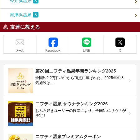
今井浜温泉
3
河津浜温泉
5
友達に教える
メール
Facebook
LINE
X
第20回ニフティ温泉年間ランキング2025
全国約2.2万件の中から頂点に選ばれた、2025年の人
気施設は…
ニフティ温泉 サウナランキング2026
おふろ好きユーザーの投票により、全国No.1サウナが
決定！
ニフティ温泉プレミアムクーポン