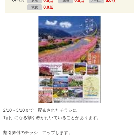
0.0点
0.0点
0.0点
お湯
施設
サービス
0.0点
飲食
2/10～3/10まで 配布されたチラシに
1割引になる割引券が付いていることがあります。
割引券付のチラシ アップします。