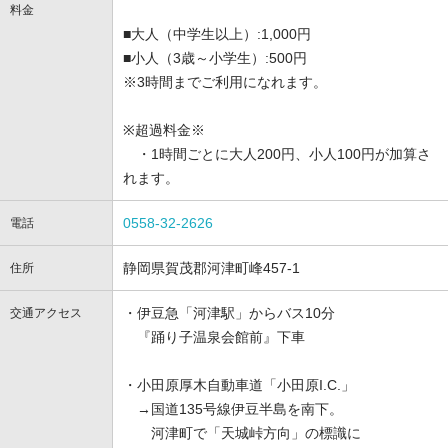
料金
■大人（中学生以上）:1,000円
■小人（3歳～小学生）:500円
※3時間までご利用になれます。
※超過料金※
・1時間ごとに大人200円、小人100円が加算さ
れます。
0558-32-2626
電話
静岡県賀茂郡河津町峰457-1
住所
・伊豆急「河津駅」からバス10分
交通アクセス
『踊り子温泉会館前』下車
・小田原厚木自動車道「小田原I.C.」
→国道135号線伊豆半島を南下。
河津町で「天城峠方向」の標識に