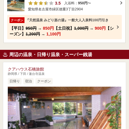
3.5
入浴料：
950円
〜
愛知県名古屋市緑区徳重3丁目2904
『天然温泉 みどり楽の湯』一般大人入泉料100円引き
クーポン
【平日】
950円
→
850円
【土日祝】
1,000円
→
900円
【シ
ーズン】
1,200円
→
1,100円
周辺の温泉・日帰り温泉・スーパー銭湯
クアハウス石橋旅館
静岡県 / 下田 / 蓮台寺温泉
日帰り
宿泊
クーポン