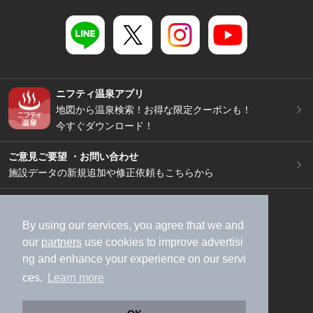
ニフティ温泉アプリ
地図から温泉検索！お得な限定クーポンも！
今すぐダウンロード！
ご意見ご要望 ・お問い合わせ
施設データの新規追加や修正依頼もこちらから
スマートフォン
/
PC
加盟店募集（資料請求）
広告出稿のご案内
By using our services, you agree that we and
our
partners
use cookies to improve advertisi
利用規約
ライフスタイルMEMBERS+規約
ng and enhance your experience on our servi
特定商取引法に基づく表記
ヘルプ
採用情報
ces.
Learn more
運営会社
個人情報保護ポリシー
©NIFTY Lifestyle Co., Ltd.