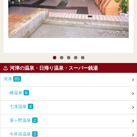
河津の温泉・日帰り温泉・スーパー銭湯
河津
85
峰温泉
6
七滝温泉
4
湯ヶ野温泉
2
今井浜温泉
3