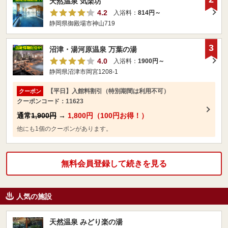
天然温泉 気楽坊
4.2
入浴料：
814円～
静岡県御殿場市神山719
3
沼津・湯河原温泉 万葉の湯
4.0
入浴料：
1900円～
静岡県沼津市岡宮1208-1
【平日】入館料割引（特別期間は利用不可）
クーポン
クーポンコード：11623
通常
1,900円
→
1,800円（100円お得！）
他にも1個のクーポンがあります。
無料会員登録して続きを見る
人気の施設
天然温泉 みどり楽の湯