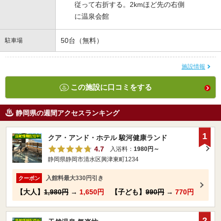
従って右折する。2kmほど先の右側
に温泉会館
50台（無料）
駐車場
施設情報
この施設に口コミをする
静岡県の週間アクセスランキング
1
クア・アンド・ホテル 駿河健康ランド
4.7
入浴料：
1980円～
静岡県静岡市清水区興津東町1234
入館料最大330円引き
クーポン
【大人】
1,980円
→
1,650円
【子ども】
990円
→
770円
2