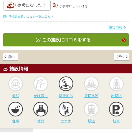
3
参考になった！
人が
参考にしています
踊り子温泉会館の口コミ一覧に戻る
>
施設情報
この施設に口コミをする
施設情報
天然
かけ流し
露天風呂
貸切風呂
岩
天然
かけ流し
露天風呂
貸切風呂
岩盤浴
食事
休憩
サウナ
駅近
駐
食事
休憩
サウナ
駅近
駐車