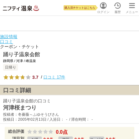
購入済チケットはこちら
ログイン
履歴
メニュー
施設情報
口コミ
クーポン・チケット
踊り子温泉会館
静岡県 / 河津 / 峰温泉
日帰り
3.7
/
口コミ 17件
口コミ詳細
踊り子温泉会館の口コミ
河津桜まつり
投稿者：冬薔薇～ふゆそうびさん
投稿日：2005年02月13日 / 入浴日： - / 滞在時間： -
総合評価
0.0点
項目別