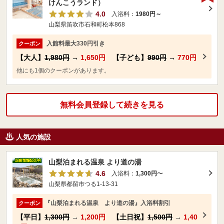
けんこうランド）
4.0
入浴料：
1980円～
山梨県笛吹市石和町松本868
入館料最大330円引き
クーポン
【大人】
1,980円
→
1,650円
【子ども】
990円
→
770円
他にも1個のクーポンがあります。
無料会員登録して続きを見る
人気の施設
山梨泊まれる温泉 より道の湯
4.6
入浴料：
1,300円
〜
山梨県都留市つる1-13-31
『山梨泊まれる温泉 より道の湯』入浴料割引
クーポン
【平日】
1,300円
→
1,200円
【土日祝】
1,500円
→
1,40