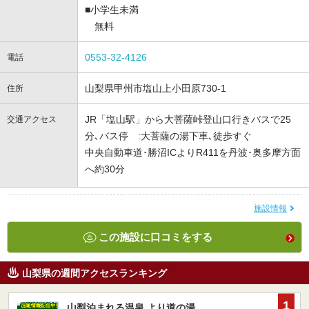
■小学生未満
無料
0553-32-4126
電話
山梨県甲州市塩山上小田原730-1
住所
JR「塩山駅」から大菩薩峠登山口行きバスで25
交通アクセス
分､バス停 :大菩薩の湯下車､徒歩すぐ
中央自動車道･勝沼ICよりR411を丹波･奥多摩方面
へ約30分
施設情報
この施設に口コミをする
山梨県の週間アクセスランキング
1
山梨泊まれる温泉 より道の湯