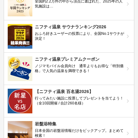
全国約2.2万件の中から頂点に選ばれた、2025年の人
気施設は…
ニフティ温泉 サウナランキング2026
おふろ好きユーザーの投票により、全国No.1サウナが
決定！
ニフティ温泉プレミアムクーポン
ノジマモバイル会員向け 通常よりもお得な「特別価
格」で人気の温泉を満喫できる！
【ニフティ温泉 百名湯2026】
行ってみたい施設に投票してプレゼントを当てよう！
（全10回開催 / 合計260名様）
岩盤浴特集
日本全国の岩盤浴情報だけをピックアップ。まとめて
検索！