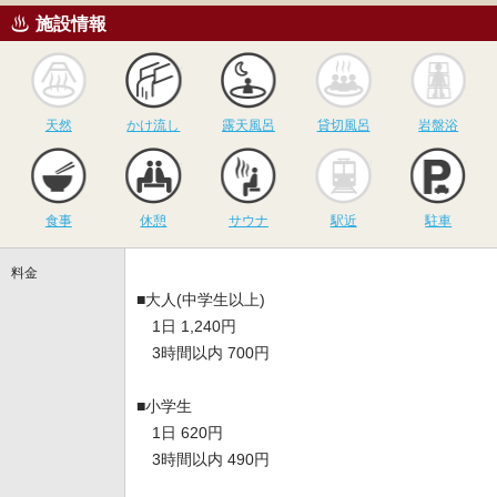
施設情報
天然
かけ流し
露天風呂
貸切風呂
岩
天然
かけ流し
露天風呂
貸切風呂
岩盤浴
食事
休憩
サウナ
駅近
駐
食事
休憩
サウナ
駅近
駐車
料金
■大人(中学生以上)
1日 1,240円
3時間以内 700円
■小学生
1日 620円
3時間以内 490円