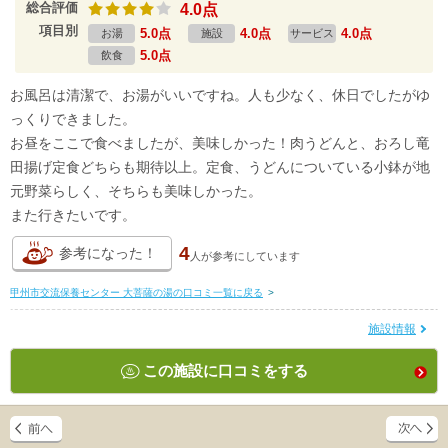
総合評価
4.0点
項目別
5.0点
4.0点
4.0点
お湯
施設
サービス
5.0点
飲食
お風呂は清潔で、お湯がいいですね。人も少なく、休日でしたがゆ
っくりできました。
お昼をここで食べましたが、美味しかった！肉うどんと、おろし竜
田揚げ定食どちらも期待以上。定食、うどんについている小鉢が地
元野菜らしく、そちらも美味しかった。
また行きたいです。
4
参考になった！
人が
参考にしています
甲州市交流保養センター 大菩薩の湯の口コミ一覧に戻る
>
施設情報
この施設に口コミをする