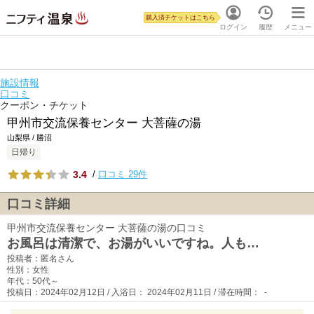
購入済チケットはこちら
ログイン
履歴
メニュー
施設情報
口コミ
クーポン・チケット
甲州市交流保養センター 大菩薩の湯
山梨県 / 勝沼
日帰り
3.4
/
口コミ 29件
口コミ詳細
甲州市交流保養センター 大菩薩の湯の口コミ
お風呂は清潔で、お湯がいいですね。人も…
投稿者：匿名さん
性別：女性
年代：50代～
投稿日：2024年02月12日 / 入浴日： 2024年02月11日 / 滞在時間： -