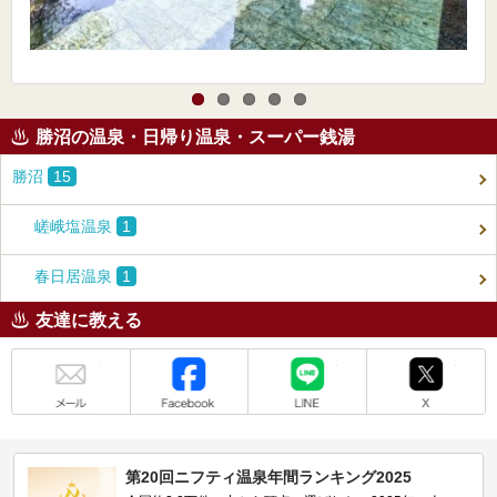
勝沼の温泉・日帰り温泉・スーパー銭湯
勝沼
15
嵯峨塩温泉
1
春日居温泉
1
友達に教える
メール
Facebook
LINE
X
第20回ニフティ温泉年間ランキング2025