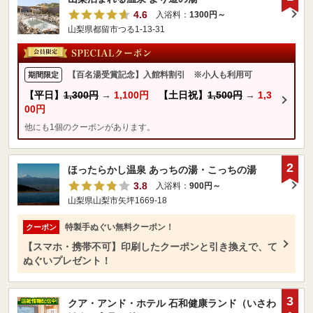
4.6
入浴料：
1300円～
山梨県都留市つる1-13-31
【百名湯受賞記念】入館料割引 ※小人も利用可
期間限定
【平日】
1,300円
→
1,100円
【土日祝】
1,500円
→
1,3
00円
他にも1個のクーポンがあります。
2
ほったらかし温泉 あっちの湯・こっちの湯
3.8
入浴料：
900円～
山梨県山梨市矢坪1669-18
特製手ぬぐい無料クーポン！
クーポン
【スマホ・携帯不可】印刷したクーポンと引き換えで、て
ぬぐいプレゼント！
3
クア・アンド・ホテル 石和健康ランド（いさわ