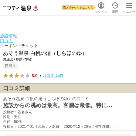
購入済チケットはこちら
ログイン
履歴
メニュー
施設情報
口コミ
クーポン・チケット
あそう温泉 白帆の湯（しらほのゆ）
茨城県 / 鹿島 (茨城)
日帰り
3.0
/
口コミ 15件
口コミ詳細
あそう温泉 白帆の湯（しらほのゆ）の口コミ
施設からの眺めは最高。客層は最低。特に…
投稿者：匿名さん
性別：男性
年代：50代～
投稿日：2021年01月01日 / 入浴日： 2020年12月20日 / 滞在時間： -