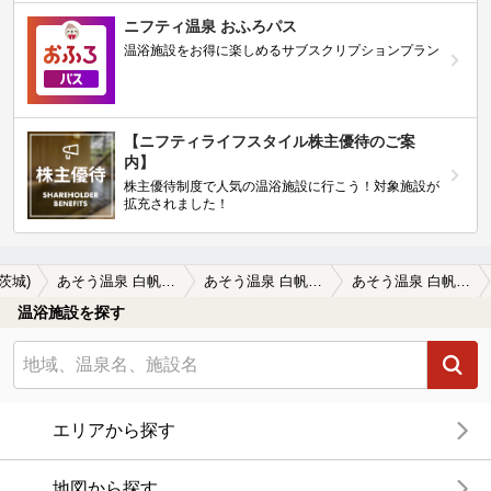
ニフティ温泉 おふろパス
温浴施設をお得に楽しめるサブスクリプションプラン
【ニフティライフスタイル株主優待のご案
内】
株主優待制度で人気の温浴施設に行こう！対象施設が
拡充されました！
(茨城)
あそう温泉 白帆の湯（しらほのゆ）
あそう温泉 白帆の湯（しらほのゆ）の口コミ一覧
あそう温泉 白帆の湯（しらほのゆ）の口コミ 施設からの眺めは最高。客層は最低。特に…
温浴施設を探す
エリアから探す
地図から探す