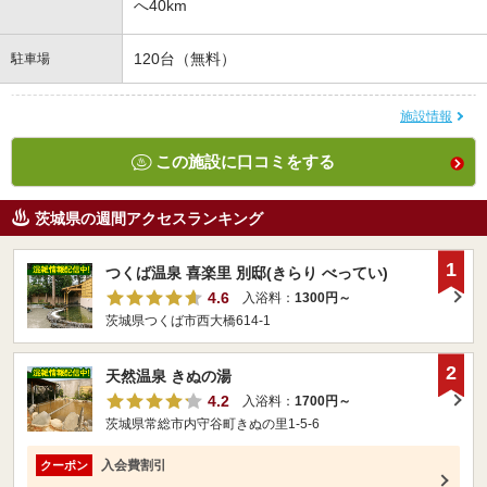
へ40km
120台（無料）
駐車場
施設情報
この施設に口コミをする
茨城県の週間アクセスランキング
1
つくば温泉 喜楽里 別邸(きらり べってい)
4.6
入浴料：
1300円～
茨城県つくば市西大橋614-1
2
天然温泉 きぬの湯
4.2
入浴料：
1700円～
茨城県常総市内守谷町きぬの里1-5-6
入会費割引
クーポン