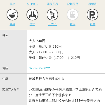
天然
かけ流し
露天風呂
貸切風呂
岩盤浴
食事
休憩
サウナ
駅近
駐
食事
休憩
サウナ
駅近
駐車
料金
大人 740円
子供・障がい者 310円
大人（17:00 ～）530円
子供・障がい者（17:00 ～）210円
0299-80-6622
電話
茨城県行方市麻生421-3
住所
JR鹿島線潮来駅から関東鉄道バス玉造駅行きで25
交通アクセス
分、麻生天王崎下車徒歩すぐ
常磐自動車道土浦北ICから国道355号を潮来方面