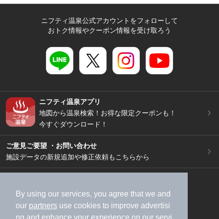
ニフティ温泉公式アカウントをフォローして
おトク情報やクーポン情報を受け取ろう
ニフティ温泉アプリ
地図から温泉検索！お得な限定クーポンも！
今すぐダウンロード！
ご意見ご要望 ・お問い合わせ
施設データの新規追加や修正依頼もこちらから
スマートフォン
/
PC
加盟店募集（資料請求）
広告出稿のご案内
By using our services, you agree that we and
our
partners
use cookies to improve advertisi
利用規約
ライフスタイルMEMBERS+規約
ng and enhance your experience on our servi