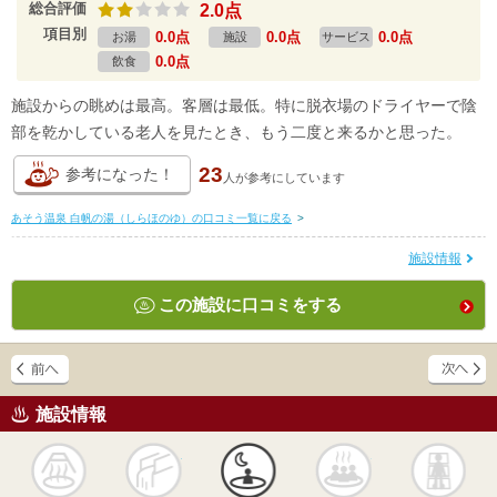
総合評価
2.0点
項目別
0.0点
0.0点
0.0点
お湯
施設
サービス
0.0点
飲食
施設からの眺めは最高。客層は最低。特に脱衣場のドライヤーで陰
部を乾かしている老人を見たとき、もう二度と来るかと思った。
23
参考になった！
人が
参考にしています
あそう温泉 白帆の湯（しらほのゆ）の口コミ一覧に戻る
>
施設情報
この施設に口コミをする
施設情報
天然
かけ流し
露天風呂
貸切風呂
岩