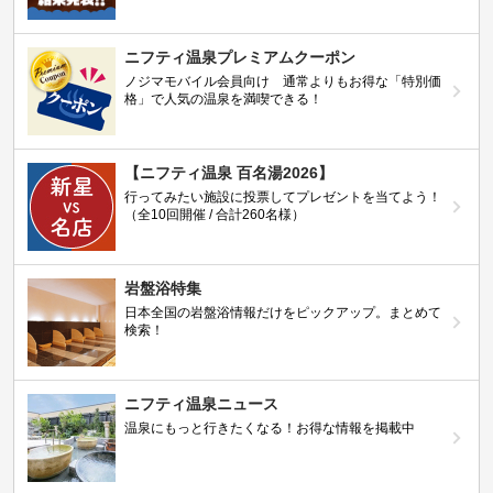
ニフティ温泉プレミアムクーポン
ノジマモバイル会員向け 通常よりもお得な「特別価
格」で人気の温泉を満喫できる！
【ニフティ温泉 百名湯2026】
行ってみたい施設に投票してプレゼントを当てよう！
（全10回開催 / 合計260名様）
岩盤浴特集
日本全国の岩盤浴情報だけをピックアップ。まとめて
検索！
ニフティ温泉ニュース
温泉にもっと行きたくなる！お得な情報を掲載中