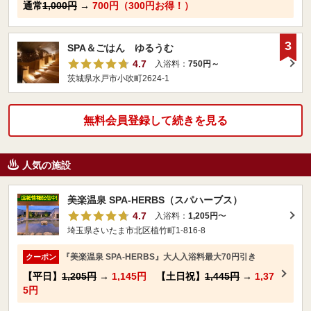
通常
1,000円
→
700円（300円お得！）
3
SPA＆ごはん ゆるうむ
4.7
入浴料：
750円～
茨城県水戸市小吹町2624-1
無料会員登録して続きを見る
人気の施設
美楽温泉 SPA-HERBS（スパハーブス）
4.7
入浴料：
1,205円
〜
埼玉県さいたま市北区植竹町1-816-8
『美楽温泉 SPA-HERBS』大人入浴料最大70円引き
クーポン
【平日】
1,205円
→
1,145円
【土日祝】
1,445円
→
1,37
5円