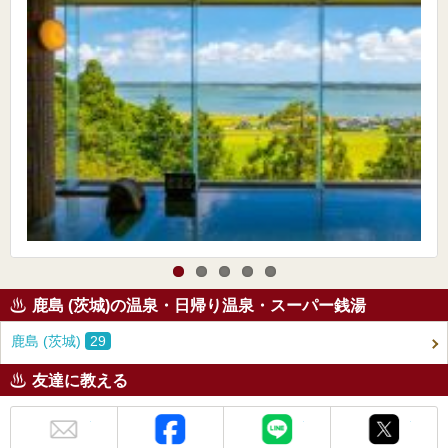
鹿島 (茨城)の温泉・日帰り温泉・スーパー銭湯
鹿島 (茨城)
29
友達に教える
メール
Facebook
LINE
X