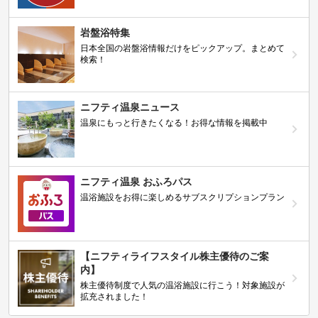
岩盤浴特集
日本全国の岩盤浴情報だけをピックアップ。まとめて
検索！
ニフティ温泉ニュース
温泉にもっと行きたくなる！お得な情報を掲載中
ニフティ温泉 おふろパス
温浴施設をお得に楽しめるサブスクリプションプラン
【ニフティライフスタイル株主優待のご案
内】
株主優待制度で人気の温浴施設に行こう！対象施設が
拡充されました！