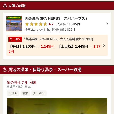
人気の施設
美楽温泉 SPA-HERBS（スパハーブス）
4.7
入浴料：
1,205円
〜
埼玉県さいたま市北区植竹町1-816-8
『美楽温泉 SPA-HERBS』大人入浴料最大70円引き
クーポン
【平日】
1,205円
→
1,145円
【土日祝】
1,445円
→
1,37
5円
周辺の温泉・日帰り温泉・スーパー銭湯
亀の井ホテル 潮来
茨城県 / 鹿島 (茨城)
日帰り
宿泊
クーポン