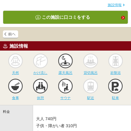
施設情報
この施設に口コミをする
施設情報
天然
かけ流し
露天風呂
貸切風呂
岩
天然
かけ流し
露天風呂
貸切風呂
岩盤浴
食事
休憩
サウナ
駅近
駐
食事
休憩
サウナ
駅近
駐車
料金
大人 740円
子供・障がい者 310円