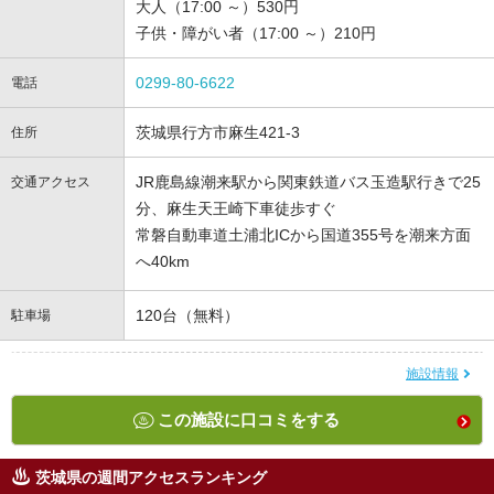
大人（17:00 ～）530円
子供・障がい者（17:00 ～）210円
0299-80-6622
電話
茨城県行方市麻生421-3
住所
JR鹿島線潮来駅から関東鉄道バス玉造駅行きで25
交通アクセス
分、麻生天王崎下車徒歩すぐ
常磐自動車道土浦北ICから国道355号を潮来方面
へ40km
120台（無料）
駐車場
施設情報
この施設に口コミをする
茨城県の週間アクセスランキング