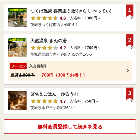
1
つくば温泉 喜楽里 別邸(きらり べってい)
4.6
入浴料：
1300円～
茨城県つくば市西大橋614-1
2
天然温泉 きぬの湯
4.2
入浴料：
1700円～
茨城県常総市内守谷町きぬの里1-5-6
入会費割引
クーポン
通常
1,000円
→
700円（300円お得！）
3
SPA＆ごはん ゆるうむ
4.7
入浴料：
750円～
茨城県水戸市小吹町2624-1
無料会員登録して続きを見る