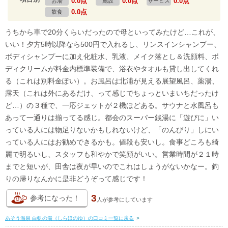
0.0点
0.0点
0.0点
お湯
施設
サービス
0.0点
飲食
うちから車で20分くらいだったので母といってみたけど…これが、
いい！夕方5時以降なら500円で入れるし、リンスインシャンプー、
ボディシャンプーに加え化粧水、乳液、メイク落とし＆洗顔料、ボ
ディクリームが料金内標準装備で、浴衣やタオルも貸し出してくれ
る（これは別料金ぽい）。お風呂は北浦が見える展望風呂、薬湯、
露天（これは外にあるだけ、って感じでちょっといまいちだったけ
ど…）の３種で、一応ジェットが２機ほどある。サウナと水風呂も
あって一通りは揃ってる感じ。都会のスーパー銭湯に「遊びに」い
っている人には物足りないかもしれないけど、「のんびり」しにい
っている人にはお勧めできるかも。値段も安いし。食事どころも綺
麗で明るいし、スタッフも和やかで笑顔がいい。営業時間が２１時
までと短いが、田舎は夜が早いのでこれはしょうがないかなー。釣
りの帰りなんかに是非どうぞって感じです！
3
参考になった！
人が
参考にしています
あそう温泉 白帆の湯（しらほのゆ）の口コミ一覧に戻る
>