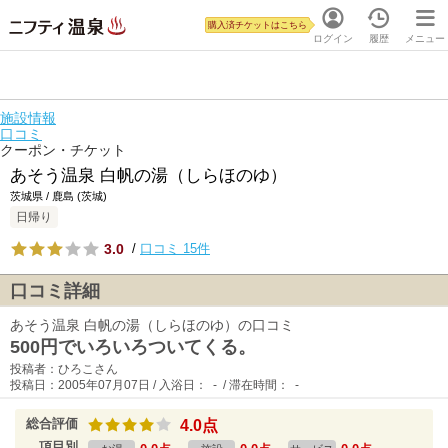
購入済チケットはこちら
ログイン
履歴
メニュー
施設情報
口コミ
クーポン・チケット
あそう温泉 白帆の湯（しらほのゆ）
茨城県 / 鹿島 (茨城)
日帰り
3.0
/
口コミ 15件
口コミ詳細
あそう温泉 白帆の湯（しらほのゆ）の口コミ
500円でいろいろついてくる。
投稿者：ひろこさん
投稿日：2005年07月07日 / 入浴日： - / 滞在時間： -
総合評価
4.0点
項目別