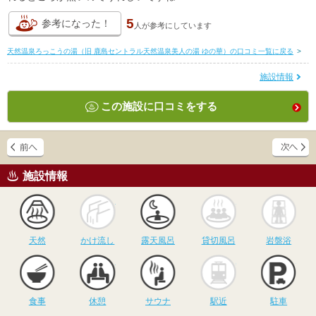
5
参考になった！
人が
参考にしています
天然温泉ろっこうの湯（旧 鹿島セントラル天然温泉美人の湯 ゆの華）の口コミ一覧に戻る
>
施設情報
この施設に口コミをする
施設情報
天然
かけ流し
露天風呂
貸切風呂
岩
天然
かけ流し
露天風呂
貸切風呂
岩盤浴
食事
休憩
サウナ
駅近
駐
食事
休憩
サウナ
駅近
駐車