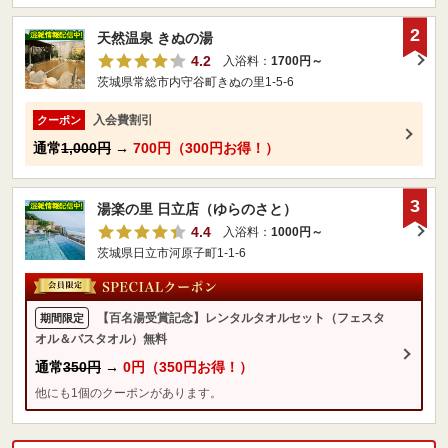
2
天然温泉 きぬの湯
4.2
入浴料：
1700円～
茨城県常総市内守谷町きぬの里1-5-6
入会費割引
クーポン
通常
1,000円
→
700円（300円お得！）
3
湯楽の里 日立店（ゆらのさと）
4.4
入浴料：
1000円～
茨城県日立市河原子町1-1-6
【百名湯受賞記念】レンタルタオルセット（フェスタ
期間限定
オル＆バスタオル）無料
通常
350円
→
0円（350円お得！）
他にも1個のクーポンがあります。