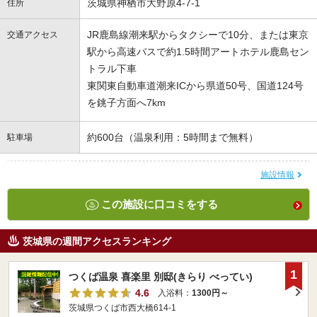
茨城県神栖市大野原4-7-1
住所
JR鹿島線潮来駅からタクシーで10分、または東京
交通アクセス
駅から高速バスで約1.5時間アートホテル鹿島セン
トラル下車
東関東自動車道潮来ICから県道50号、国道124号
を銚子方面へ7km
約600台（温泉利用：5時間まで無料）
駐車場
施設情報
この施設に口コミをする
茨城県の週間アクセスランキング
1
つくば温泉 喜楽里 別邸(きらり べってい)
4.6
入浴料：
1300円～
茨城県つくば市西大橋614-1