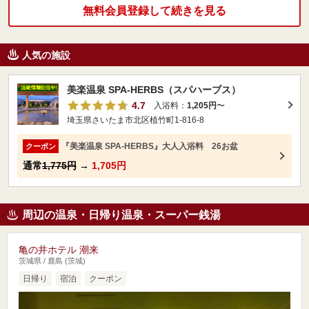
無料会員登録して続きを見る
人気の施設
美楽温泉 SPA-HERBS（スパハーブス）
4.7
入浴料：
1,205円
〜
埼玉県さいたま市北区植竹町1-816-8
『美楽温泉 SPA-HERBS』大人入浴料 26お盆
クーポン
通常
1,775円
→
1,705円
周辺の温泉・日帰り温泉・スーパー銭湯
亀の井ホテル 潮来
茨城県 / 鹿島 (茨城)
日帰り
宿泊
クーポン