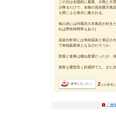
この日は全国的に暴風、大雨と大
少降るだけで、名物の混浴露天風
も聞こえ心身共に癒される。
個人的には内風呂の木風呂が好きだ
れば男性時間帯もあり)
温泉分析表には単純温泉と表記され
で単純硫黄泉となるのだろうか。
部屋と食事は概ね普通だったが、
接客も愛想良く好感持てた。また
2
参考になった！
人が
参考
「 蟹