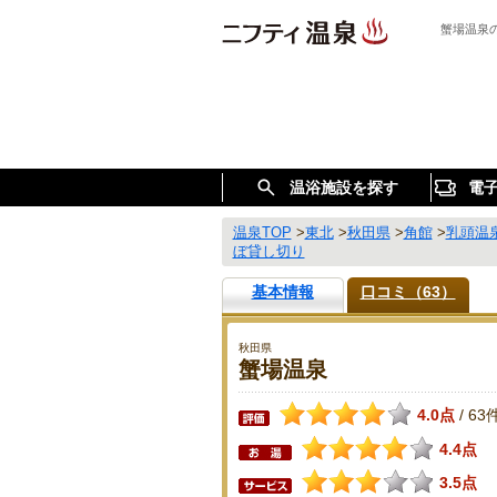
蟹場温泉
温浴施設を探す
電
温泉TOP
>
東北
>
秋田県
>
角館
>
乳頭温
ぼ貸し切り
基本情報
口コミ（63）
秋田県
蟹場温泉
4.0点
63
/
4.4点
3.5点