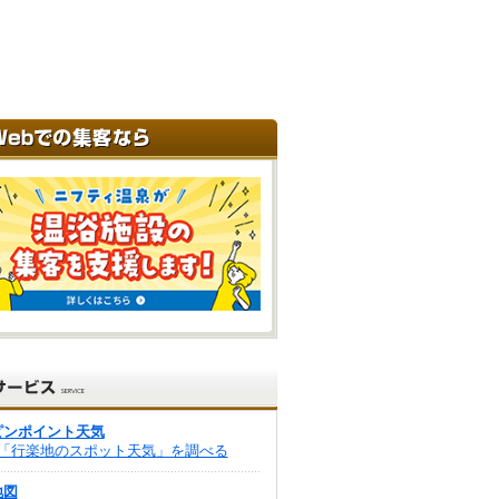
ピンポイント天気
「行楽地のスポット天気」を調べる
地図