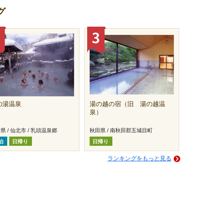
グ
の湯温泉
湯の越の宿（旧 湯の越温
泉）
県 / 仙北市 / 乳頭温泉郷
秋田県 / 南秋田郡五城目町
泊
日帰り
日帰り
ランキングをもっと見る