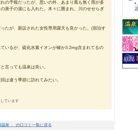
荒れの予報だったが、思いの外、あまり風も無く雨が多
呂の唐子の湯にも入れた。木々に囲まれ、川のせせらぎ
ったが、新設された女性専用露天も良かった。(宿泊す
ているが、硫化水素イオンが確か3.2mg含まれてるの
何と言っても温泉は良い。
次回は違う季節に訪れてみたい。
にしています
場温泉 」 の口コミ一覧に戻る