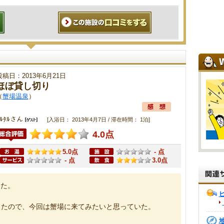
投稿日：2013年6月21日
ほぼ貸し切り
（
蟹場温泉
）
ﾀﾙﾀﾙさん
[入浴日： 2013年4月7日 / 滞在時間： 1泊]
4.0点
5.0点
- 点
- 点
3.0点
した。
ったので、今回は蟹場に来てみたいと思っていた。