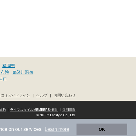
福岡県
湯布院
鬼怒川温泉
神戸
口コミガイドライン
|
ヘルプ
|
お問い合わせ
規約
|
ライフスタイルMEMBERS+規約
|
採用情報
© NIFTY Lifestyle Co., Ltd.
nce on our services.
Learn more
OK