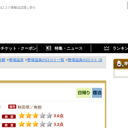
の口コミ情報ほぼ貸し切り
子チケット・クーポン
特集・ニュース
ランキ
泉郷
>
蟹場温泉
>
蟹場温泉の口コミ一覧
>
蟹場温泉の口コミ ほ
件
秋田県／角館
3.6点
3.2点