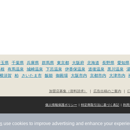
埼玉県
千葉県
兵庫県
群馬県
東京都
大阪府
北海道
長野県
愛知県
箱根
有馬温泉
城崎温泉
下呂温泉
伊香保温泉
道後温泉
黒川温泉
横須賀
柏
さいたま市
飯能
御殿場
大阪市内
京都市内
大津市内
加盟店募集（資料請求）
|
広告出稿のご案内
|
個人情報保護ポリシー
|
特定商取引法に基づく表記
|
利用
rs
use cookies to improve advertising and enhance your experie