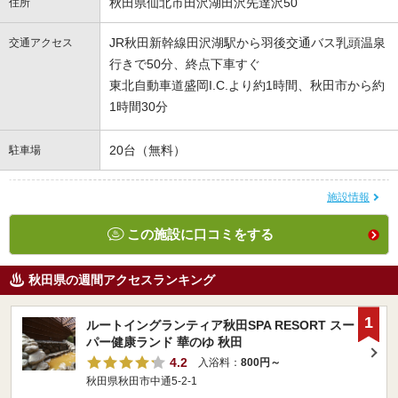
秋田県仙北市田沢湖田沢先達沢50
住所
JR秋田新幹線田沢湖駅から羽後交通バス乳頭温泉
交通アクセス
行きで50分、終点下車すぐ
東北自動車道盛岡I.C.より約1時間、秋田市から約
1時間30分
20台（無料）
駐車場
施設情報
この施設に口コミをする
秋田県の週間アクセスランキング
1
ルートイングランティア秋田SPA RESORT スー
パー健康ランド 華のゆ 秋田
4.2
入浴料：
800円～
秋田県秋田市中通5-2-1