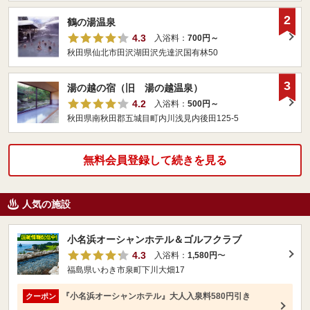
2
鶴の湯温泉
4.3
入浴料：
700円～
秋田県仙北市田沢湖田沢先達沢国有林50
3
湯の越の宿（旧 湯の越温泉）
4.2
入浴料：
500円～
秋田県南秋田郡五城目町内川浅見内後田125-5
無料会員登録して続きを見る
人気の施設
小名浜オーシャンホテル＆ゴルフクラブ
4.3
入浴料：
1,580円
〜
福島県いわき市泉町下川大畑17
『小名浜オーシャンホテル』大人入泉料580円引き
クーポン