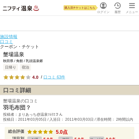
購入済チケットはこちら
ログイン
履歴
メニュー
施設情報
口コミ
クーポン・チケット
蟹場温泉
秋田県 / 角館 / 乳頭温泉郷
日帰り
宿泊
4.0
/
口コミ 63件
口コミ詳細
蟹場温泉の口コミ
羽毛布団？
投稿者：まりあっち@温泉ｿﾑﾘｴさん
投稿日：2011年03月05日 / 入浴日： 2011年03月03日 / 滞在時間： 2時間以内
総合評価
5.0点
項目別