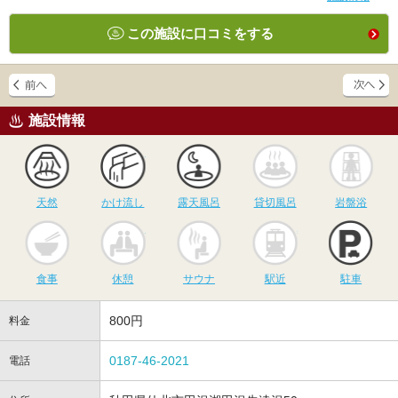
この施設に口コミをする
施設情報
天然
かけ流し
露天風呂
貸切風呂
岩
天然
かけ流し
露天風呂
貸切風呂
岩盤浴
食事
休憩
サウナ
駅近
駐
食事
休憩
サウナ
駅近
駐車
800円
料金
0187-46-2021
電話