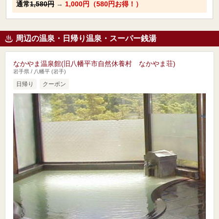
通常
1,580円
→
1,000円（580円お得！）
周辺の温泉・日帰り温泉・スーパー銭湯
なかやま温泉館(旧八幡平市自然休養村 なかやま荘)
岩手県 / 八幡平 (岩手)
日帰り
クーポン