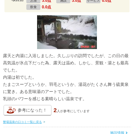
5.0点
5.0点
0.0点
お湯
施設
サービス
0.0点
飲食
露天と内湯に入浴しました。久しぶりの訪問でしたが、この日の最
高気温が氷点下だった為、露天は温め。しかし、景観・湯とも最高
でした。
内湯は初でした。
たまごスープというか、羽毛というか、湯花がたくさん舞う硫黄泉
に驚き。ある意味湯のアートでした。
乳頭のパワーを感じる素晴らしい温泉です。
2
参考になった！
人が
参考にしています
蟹場温泉の口コミ一覧に戻る
>
施設情報