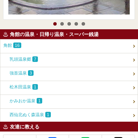
角館の温泉・日帰り温泉・スーパー銭湯
角館
16
乳頭温泉郷
7
強首温泉
3
松木田温泉
1
かみおか温泉
1
西仙北ぬく森温泉
1
友達に教える
メール
Facebook
LINE
X