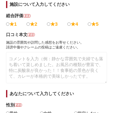
施設について入力してください
総合評価
必須
★1
★2
★3
★4
★5
口コミ本文
必須
施設の雰囲気や訪問した感想をお寄せください。
誹謗中傷やクレームの投稿はご遠慮ください。
あなたについて入力してください
性別
必須