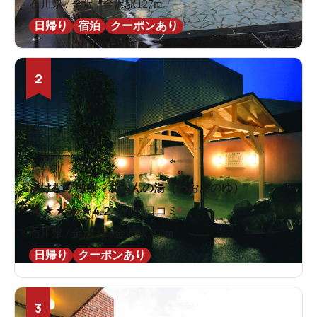
石川県 / 金沢 / 金沢駅127m
日帰り
宿泊
クーポンあり
2
湯けむり屋敷 和おんの湯（わおんのゆ）
★
★
★
★
★
4.2
26件の口コミ
石川県 / 金沢 / 東金沢駅394m
日帰り
クーポンあり
3