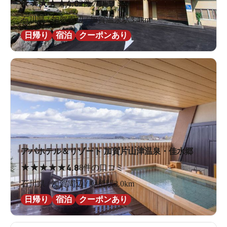
★
★
★
★
★
4.0
2件の口コミ
石川県 / 加賀周辺 / 加賀温泉駅3.4km
日帰り
宿泊
クーポンあり
アパホテル＆リゾート 加賀片山津温泉・佳水郷
★
★
★
★
★
4.8
8件の口コミ
石川県 / 加賀周辺 / 動橋駅3.0km
日帰り
宿泊
クーポンあり