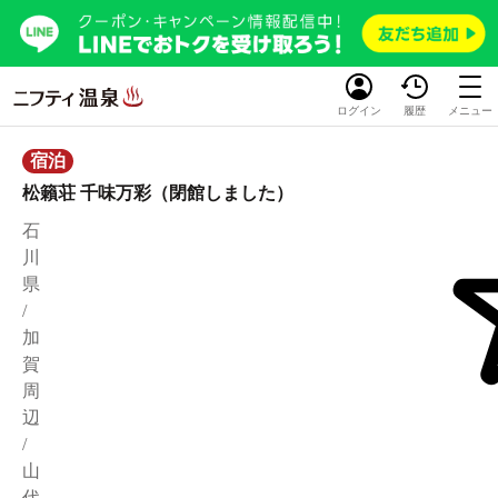
ログイン
履歴
メニュー
宿泊
松籟荘 千味万彩（閉館しました）
石
川
県
/
加
賀
周
辺
/
山
代