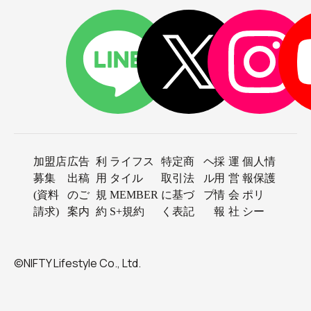
加盟店
広告
利
ライフス
特定商
ヘ
採
運
個人情
募集
出稿
用
タイル
取引法
ル
用
営
報保護
(資料
のご
規
MEMBER
に基づ
プ
情
会
ポリ
請求)
案内
約
S+規約
く表記
報
社
シー
©NIFTY Lifestyle Co., Ltd.