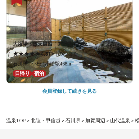
大浴場・露天風呂 アパスパ小松
★
★
★
★
★
4.3
10件の口コミ
石川県 / 小松 / 小松駅468m
日帰り
宿泊
会員登録して続きを見る
温泉TOP
＞
北陸・甲信越
＞
石川県
＞
加賀周辺
＞
山代温泉
＞