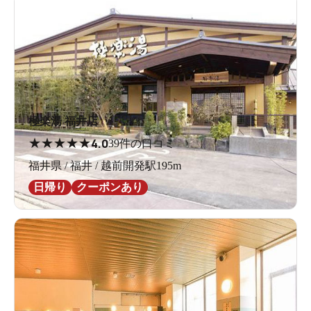
極楽湯 福井店
★
★
★
★
★
4.0
39件の口コミ
福井県 / 福井 / 越前開発駅195m
日帰り
クーポンあり