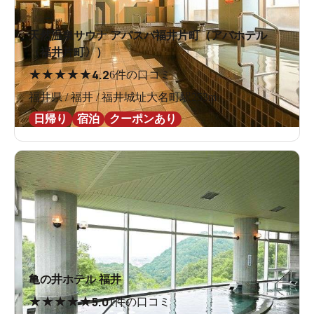
天然温泉サウナ アパスパ福井片町（アパホテル
〈福井片町〉）
★
★
★
★
★
4.2
6件の口コミ
福井県 / 福井 / 福井城址大名町駅253m
日帰り
宿泊
クーポンあり
亀の井ホテル 福井
★
★
★
★
★
5.0
1件の口コミ