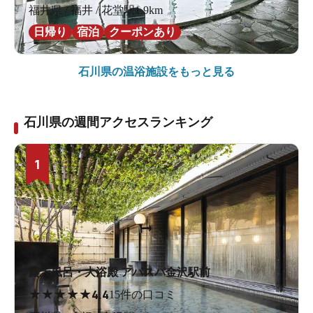
福井県 / 福井 / 花堂駅1.9km
日帰り
宿泊
クーポンあり
石川県の
温浴施設をもっと見る
石川県の週間アクセスランキング
1
露天風呂・大浴殿 アパスパ金沢駅前
★
★
★
★
★
4.4
15件の口コミ