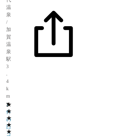
温
泉
/
加
賀
温
泉
駅
3
.
4
k
m
★
3
1
★
件
★
の
★
口
★
コ