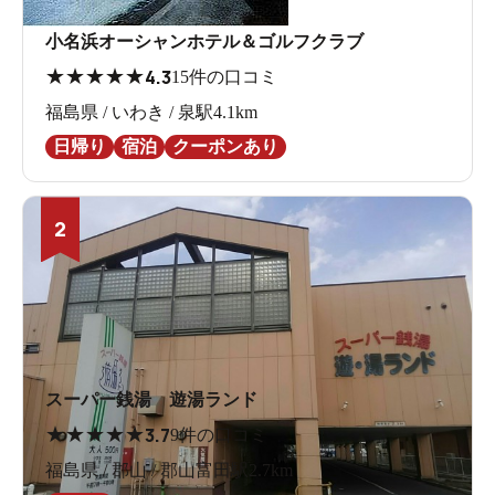
小名浜オーシャンホテル＆ゴルフクラブ
★
★
★
★
★
4.3
15件の口コミ
福島県 / いわき / 泉駅4.1km
日帰り
宿泊
クーポンあり
2
スーパー銭湯 遊湯ランド
★
★
★
★
★
3.7
9件の口コミ
福島県 / 郡山 / 郡山富田駅2.7km