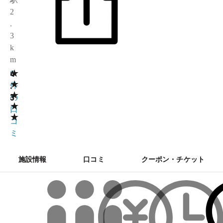
2
.
3
k
m
★
4
6
★
.
件
★
3
の
★
口
★
コ
ミ
施設情報
口コミ
クーポン・チケット