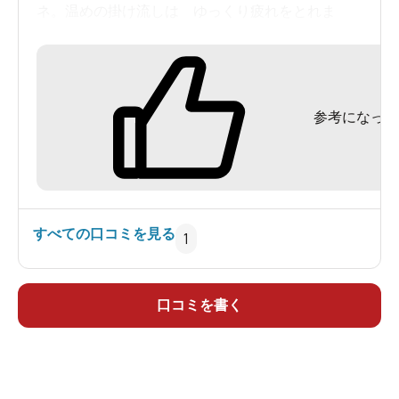
ネ。温めの掛け流しは ゆっくり疲れをとれま
す。脱衣場に少しの気配りと、清潔感があれば満
点かな？フロント女性の対応は◎ １F レストラン
の「石焼ビビンバ」はおすすめです。
参考になった
すべての口コミを見る
1
口コミを書く