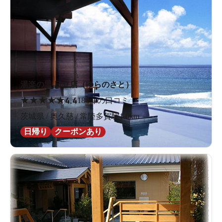
湯楽の里 日立店（ゆらのさと）
★
★
★
★
★
4.4
184件の口コミ
茨城県 / 奥久慈 / 常陸多賀駅1.0km
日帰り
クーポンあり