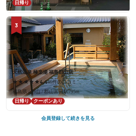
日帰り
3
天然温泉 極楽湯 福島郡山店
★
★
★
★
★
4.4
46件の口コミ
福島県 / 郡山 / 郡山富田駅795m
日帰り
クーポンあり
会員登録して続きを見る