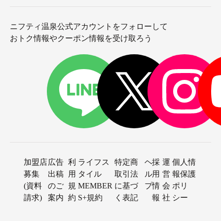
ニフティ温泉公式アカウントをフォローして
おトク情報やクーポン情報を受け取ろう
加盟店
広告
利
ライフス
特定商
ヘ
採
運
個人情
募集
出稿
用
タイル
取引法
ル
用
営
報保護
(資料
のご
規
MEMBER
に基づ
プ
情
会
ポリ
請求)
案内
約
S+規約
く表記
報
社
シー