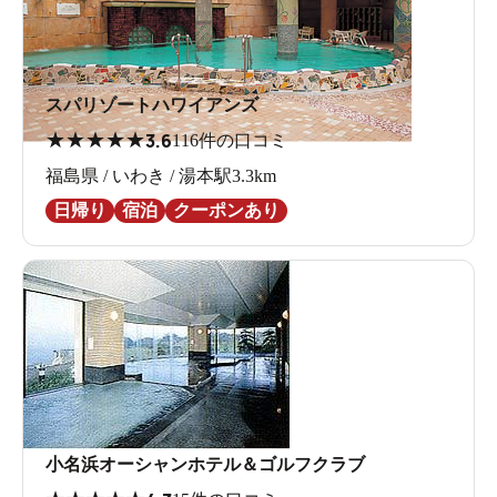
スパリゾートハワイアンズ
★
★
★
★
★
3.6
116件の口コミ
福島県 / いわき / 湯本駅3.3km
日帰り
宿泊
クーポンあり
小名浜オーシャンホテル＆ゴルフクラブ