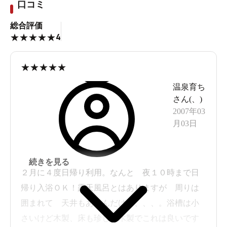
口コミ
総合評価
4
★
★
★
★
★
★
★
★
★
★
温泉育ち
さん(
、
)
2007年03
月03日
続きを見る
２月に４度日帰り利用。なんと 夜１０時まで日
帰り入浴ＯＫ！露天風呂とはありますが 周りは
囲まれて 天井もあるんだけど、、、。浴槽は小
さいけど木製、床も珍しい木製でこれは良いです