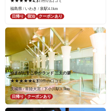
★
★
★
★
★
4.3
15件の口コミ
福島県 / いわき / 泉駅4.1km
日帰り
宿泊
クーポンあり
やまがたすこやかランド 三太の湯
★
★
★
★
★
4.3
59件の口コミ
茨城県 / 常陸大宮 / 下小川駅3.3km
日帰り
クーポンあり