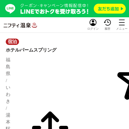
ログイン
履歴
メニュー
宿泊
ホテルパームスプリング
福
島
県
/
い
わ
き
/
湯
本
駅