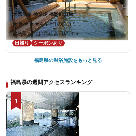
天然温泉 極楽湯 福島郡山店
★
★
★
★
★
4.4
46件の口コミ
福島県 / 郡山 / 郡山富田駅795m
日帰り
クーポンあり
福島県の
温浴施設をもっと見る
福島県の週間アクセスランキング
1