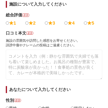
施設について入力してください
総合評価
必須
★1
★2
★3
★4
★5
口コミ本文
必須
施設の雰囲気や訪問した感想をお寄せください。
誹謗中傷やクレームの投稿はご遠慮ください。
あなたについて入力してください
性別
必須