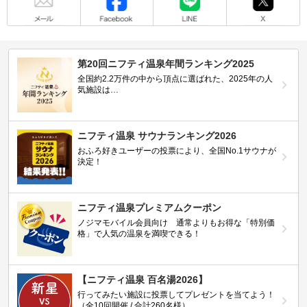
第20回ニフティ温泉年間ランキング2025
全国約2.2万件の中から頂点に選ばれた、2025年の人
気施設は…
ニフティ温泉 サウナランキング2026
おふろ好きユーザーの投票により、全国No.1サウナが
決定！
ニフティ温泉プレミアムクーポン
ノジマモバイル会員向け 通常よりもお得な「特別価
格」で人気の温泉を満喫できる！
【ニフティ温泉 百名湯2026】
行ってみたい施設に投票してプレゼントを当てよう！
（全10回開催 / 合計260名様）