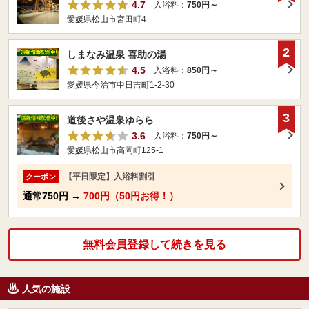
4.7
入浴料：
750円～
愛媛県松山市宮田町4
2
しまなみ温泉 喜助の湯
4.5
入浴料：
850円～
愛媛県今治市中日吉町1-2-30
3
道後さや温泉ゆらら
3.6
入浴料：
750円～
愛媛県松山市高岡町125-1
【平日限定】入浴料割引
クーポン
通常
750円
→
700円（50円お得！）
無料会員登録して続きを見る
人気の施設