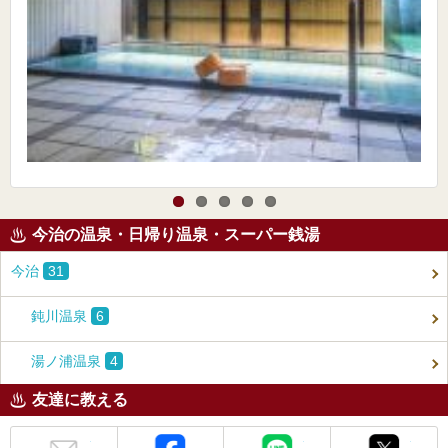
今治の温泉・日帰り温泉・スーパー銭湯
今治
31
鈍川温泉
6
湯ノ浦温泉
4
友達に教える
メール
Facebook
LINE
X