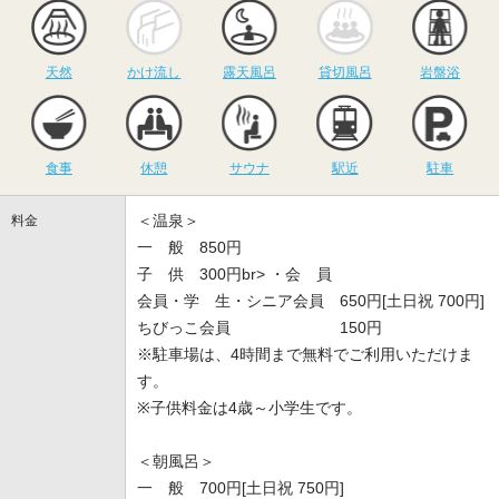
天然
かけ流し
露天風呂
貸切風呂
岩
天然
かけ流し
露天風呂
貸切風呂
岩盤浴
食事
休憩
サウナ
駅近
駐
食事
休憩
サウナ
駅近
駐車
＜温泉＞
料金
一 般 850円
子 供 300円br> ・会 員
会員・学 生・シニア会員 650円[土日祝 700円]
ちびっこ会員 150円
※駐車場は、4時間まで無料でご利用いただけま
す。
※子供料金は4歳～小学生です。
＜朝風呂＞
一 般 700円[土日祝 750円]