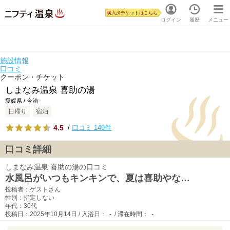
購入済チケットはこちら
ログイン
履歴
メニュー
施設情報
口コミ
クーポン・チケット
しまなみ温泉 喜助の湯
愛媛県 / 今治
日帰り
宿泊
4.5
/
口コミ 149件
口コミ詳細
しまなみ温泉 喜助の湯の口コミ
水風呂がいつもキンキンで、夏は喜助やな…
投稿者：ゲストさん
性別：指定しない
年代：30代
投稿日：2025年10月14日 / 入浴日： - / 滞在時間： -