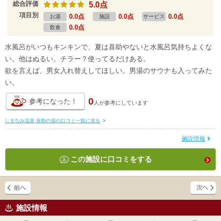
総合評価
5.0点
項目別
0.0点
0.0点
0.0点
お湯
施設
サービス
0.0点
飲食
水風呂がいつもキンキンで、夏は喜助やないと水風呂気持ちよくな
い。他はぬるい。チラー？使ってるだけある。
欲を言えば、男女入れ替えしてほしい。男湯のサウナも入ってみた
い。
0
参考になった！
人が
参考にしています
しまなみ温泉 喜助の湯の口コミ一覧に戻る
>
施設情報
この施設に口コミをする
施設情報