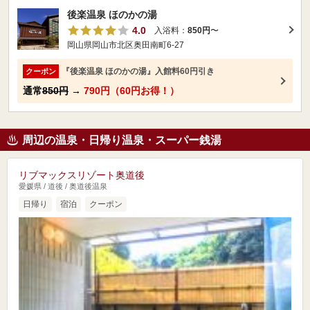
後楽温泉 ほのかの湯
4.0
入浴料：
850円
〜
岡山県岡山市北区奥田南町6-27
『後楽温泉 ほのかの湯』入館料60円引き
クーポン
通常
850円
→
790円（60円お得！）
周辺の温泉・日帰り温泉・スーパー銭湯
リブマックスリゾート奥道後
愛媛県 / 道後 / 奥道後温泉
日帰り
宿泊
クーポン