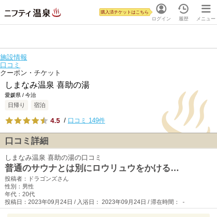
購入済チケットはこちら
ログイン
履歴
メニュー
施設情報
口コミ
クーポン・チケット
しまなみ温泉 喜助の湯
愛媛県 / 今治
日帰り
宿泊
4.5
/
口コミ 149件
口コミ詳細
しまなみ温泉 喜助の湯の口コミ
普通のサウナとは別にロウリュウをかける…
投稿者：ドラゴンズさん
性別：男性
年代：20代
投稿日：2023年09月24日 / 入浴日： 2023年09月24日 / 滞在時間： -