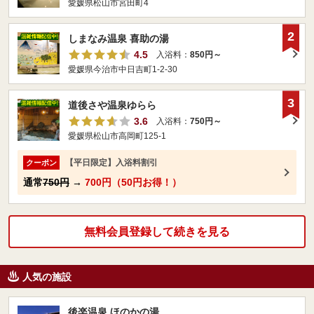
愛媛県松山市宮田町4
2
しまなみ温泉 喜助の湯
4.5
入浴料：
850円～
愛媛県今治市中日吉町1-2-30
3
道後さや温泉ゆらら
3.6
入浴料：
750円～
愛媛県松山市高岡町125-1
【平日限定】入浴料割引
クーポン
通常
750円
→
700円（50円お得！）
無料会員登録して続きを見る
人気の施設
後楽温泉 ほのかの湯