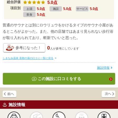
総合評価
5.0点
項目別
5.0点
5.0点
5.0点
お湯
施設
サービス
5.0点
飲食
普通のサウナとは別にロウリュウをかけるタイプのサウナ小屋があ
るところがよかった。また、他の店舗ではあまり見られない歩行浴
が取り入れられており、斬新でいいと思った。
0
参考になった！
人が
参考にしています
しまなみ温泉 喜助の湯の口コミ一覧に戻る
>
施設情報
この施設に口コミをする
施設情報
天然
かけ流し
露天風呂
貸切風呂
岩