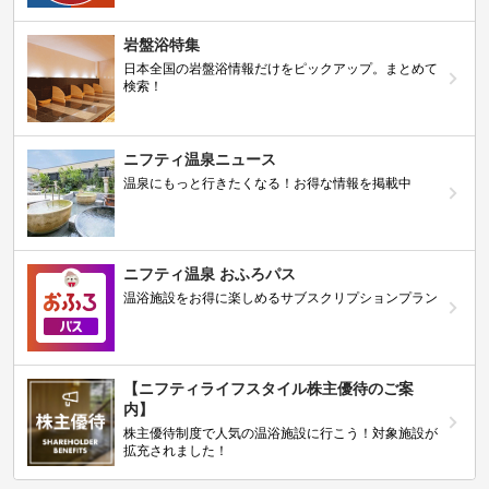
岩盤浴特集
日本全国の岩盤浴情報だけをピックアップ。まとめて
検索！
ニフティ温泉ニュース
温泉にもっと行きたくなる！お得な情報を掲載中
ニフティ温泉 おふろパス
温浴施設をお得に楽しめるサブスクリプションプラン
【ニフティライフスタイル株主優待のご案
内】
株主優待制度で人気の温浴施設に行こう！対象施設が
拡充されました！