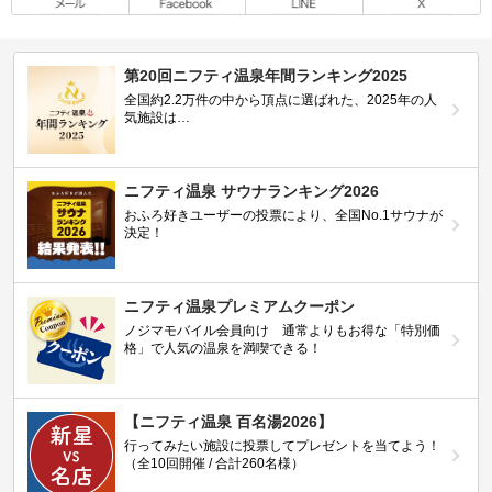
第20回ニフティ温泉年間ランキング2025
全国約2.2万件の中から頂点に選ばれた、2025年の人
気施設は…
ニフティ温泉 サウナランキング2026
おふろ好きユーザーの投票により、全国No.1サウナが
決定！
ニフティ温泉プレミアムクーポン
ノジマモバイル会員向け 通常よりもお得な「特別価
格」で人気の温泉を満喫できる！
【ニフティ温泉 百名湯2026】
行ってみたい施設に投票してプレゼントを当てよう！
（全10回開催 / 合計260名様）