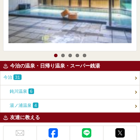
今治の温泉・日帰り温泉・スーパー銭湯
今治
31
鈍川温泉
6
湯ノ浦温泉
4
友達に教える
メール
Facebook
LINE
X