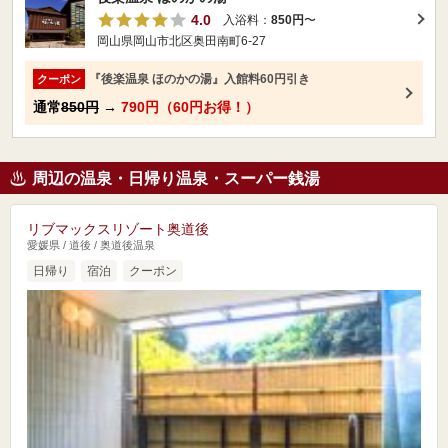
4.0
入浴料：
850円
〜
岡山県岡山市北区奥田南町6-27
『後楽温泉 ほのかの湯』入館料60円引き
クーポン
通常
850円
→
790円（60円お得！）
周辺の温泉・日帰り温泉・スーパー銭湯
リブマックスリゾート奥道後
愛媛県 / 道後 / 奥道後温泉
日帰り
宿泊
クーポン