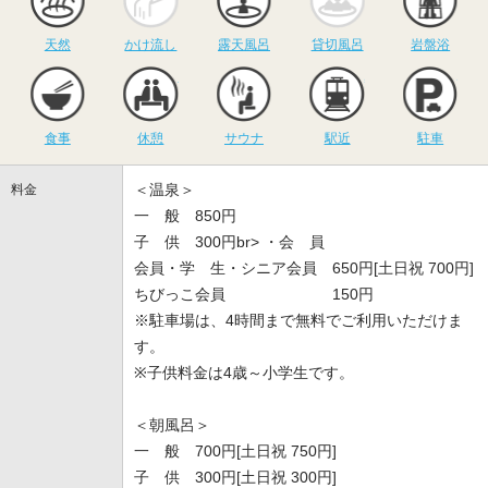
天然
かけ流し
露天風呂
貸切風呂
岩盤浴
食事
休憩
サウナ
駅近
駐
食事
休憩
サウナ
駅近
駐車
＜温泉＞
料金
一 般 850円
子 供 300円br> ・会 員
会員・学 生・シニア会員 650円[土日祝 700円]
ちびっこ会員 150円
※駐車場は、4時間まで無料でご利用いただけま
す。
※子供料金は4歳～小学生です。
＜朝風呂＞
一 般 700円[土日祝 750円]
子 供 300円[土日祝 300円]