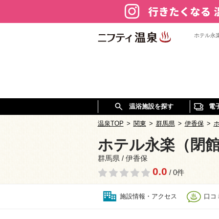
ホテル永
温浴施設を探す
電
温泉TOP
>
関東
>
群馬県
>
伊香保
>
ホテル永楽（閉
群馬県 / 伊香保
0.0
/ 0件
施設情報・アクセス
口コミ