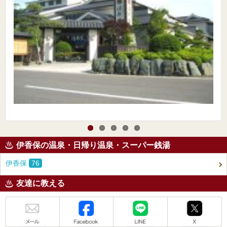
伊香保の温泉・日帰り温泉・スーパー銭湯
伊香保
76
友達に教える
メール
Facebook
LINE
X