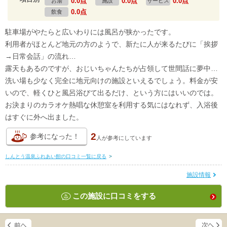
0.0点
0.0点
0.0点
お湯
施設
サービス
0.0点
飲食
駐車場がやたらと広いわりには風呂が狭かったです。
利用者がほとんど地元の方のようで、新たに人が来るたびに「挨拶
→日常会話」の流れ…
露天もあるのですが、おじいちゃんたちが占領して世間話に夢中…
洗い場も少なく完全に地元向けの施設といえるでしょう。料金が安
いので、軽くひと風呂浴びて出るだけ、という方にはいいのでは。
お決まりのカラオケ熱唱な休憩室を利用する気にはなれず、入浴後
はすぐに外へ出ました。
2
参考になった！
人が
参考にしています
しんとう温泉ふれあい館の口コミ一覧に戻る
>
施設情報
この施設に口コミをする