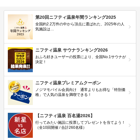
第20回ニフティ温泉年間ランキング2025
全国約2.2万件の中から頂点に選ばれた、2025年の人
気施設は…
ニフティ温泉 サウナランキング2026
おふろ好きユーザーの投票により、全国No.1サウナが
決定！
ニフティ温泉プレミアムクーポン
ノジマモバイル会員向け 通常よりもお得な「特別価
格」で人気の温泉を満喫できる！
【ニフティ温泉 百名湯2026】
行ってみたい施設に投票してプレゼントを当てよう！
（全10回開催 / 合計260名様）