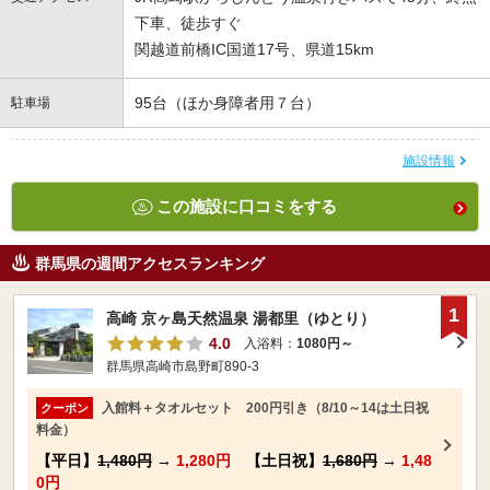
下車、徒歩すぐ
関越道前橋IC国道17号、県道15km
95台（ほか身障者用７台）
駐車場
施設情報
この施設に口コミをする
群馬県の週間アクセスランキング
1
高崎 京ヶ島天然温泉 湯都里（ゆとり）
4.0
入浴料：
1080円～
群馬県高崎市島野町890-3
入館料＋タオルセット 200円引き（8/10～14は土日祝
クーポン
料金）
【平日】
1,480円
→
1,280円
【土日祝】
1,680円
→
1,48
0円