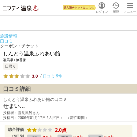
購入済チケットはこちら
ログイン
履歴
メニュー
施設情報
口コミ
クーポン・チケット
しんとう温泉ふれあい館
群馬県 / 伊香保
日帰り
3.0
/
口コミ 9件
口コミ詳細
しんとう温泉ふれあい館の口コミ
せまい…
投稿者：雪見風呂さん
投稿日：2006年01月17日 / 入浴日： - / 滞在時間： -
総合評価
2.0点
項目別