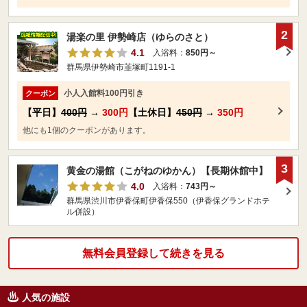
2
湯楽の里 伊勢崎店（ゆらのさと）
4.1
入浴料：
850円～
群馬県伊勢崎市韮塚町1191-1
小人入館料100円引き
クーポン
【平日】
400円
→
300円
【土休日】
450円
→
350円
他にも1個のクーポンがあります。
3
黄金の湯館（こがねのゆかん）【長期休館中】
4.0
入浴料：
743円～
群馬県渋川市伊香保町伊香保550（伊香保グランドホテ
ル併設）
無料会員登録して続きを見る
人気の施設