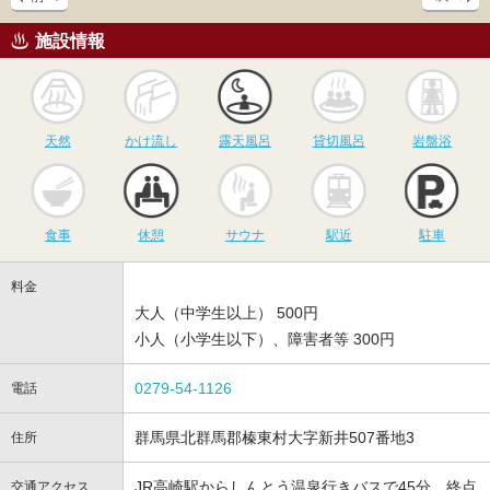
施設情報
天然
かけ流し
露天風呂
貸切風呂
岩
天然
かけ流し
露天風呂
貸切風呂
岩盤浴
食事
休憩
サウナ
駅近
駐
食事
休憩
サウナ
駅近
駐車
料金
大人（中学生以上） 500円
小人（小学生以下）、障害者等 300円
0279-54-1126
電話
群馬県北群馬郡榛東村大字新井507番地3
住所
JR高崎駅からしんとう温泉行きバスで45分、終点
交通アクセス