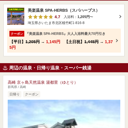
美楽温泉 SPA-HERBS（スパハーブス）
4.7
入浴料：
1,205円
〜
埼玉県さいたま市北区植竹町1-816-8
『美楽温泉 SPA-HERBS』大人入浴料最大70円引き
クーポン
【平日】
1,205円
→
1,145円
【土日祝】
1,445円
→
1,37
5円
周辺の温泉・日帰り温泉・スーパー銭湯
高崎 京ヶ島天然温泉 湯都里（ゆとり）
群馬県 / 高崎
日帰り
クーポン