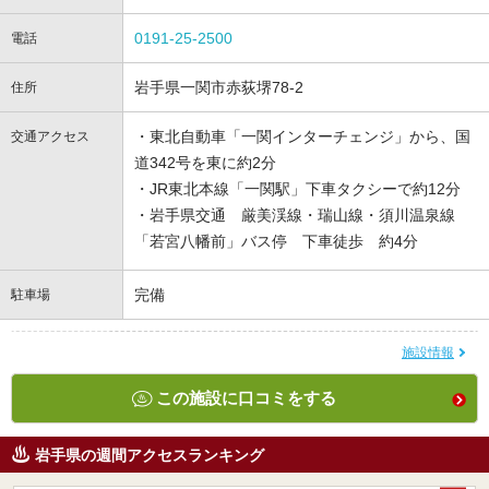
0191-25-2500
電話
岩手県一関市赤荻堺78-2
住所
・東北自動車「一関インターチェンジ」から、国
交通アクセス
道342号を東に約2分
・JR東北本線「一関駅」下車タクシーで約12分
・岩手県交通 厳美渓線・瑞山線・須川温泉線
「若宮八幡前」バス停 下車徒歩 約4分
完備
駐車場
施設情報
この施設に口コミをする
岩手県の週間アクセスランキング