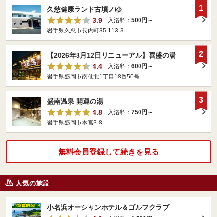
1
久慈健康ランド古墳ノゆ
3.9
入浴料：
500円～
岩手県久慈市長内町35-113-3
2
【2026年8月12日リニューアル】喜盛の湯
4.4
入浴料：
600円～
岩手県盛岡市南仙北1丁目18番50号
3
盛南温泉 開運の湯
4.8
入浴料：
750円～
岩手県盛岡市本宮3-8
無料会員登録して続きを見る
人気の施設
小名浜オーシャンホテル＆ゴルフクラブ