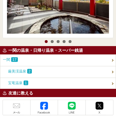
一関の温泉・日帰り温泉・スーパー銭湯
一関
17
厳美渓温泉
2
宝竜温泉
1
友達に教える
メール
Facebook
LINE
X