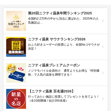
第20回ニフティ温泉年間ランキング2025
全国約2.2万件の中から頂点に選ばれた、2025年の人
気施設は…
ニフティ温泉 サウナランキング2026
おふろ好きユーザーの投票により、全国No.1サウナが
決定！
ニフティ温泉プレミアムクーポン
ノジマモバイル会員向け 通常よりもお得な「特別価
格」で人気の温泉を満喫できる！
【ニフティ温泉 百名湯2026】
行ってみたい施設に投票してプレゼントを当てよう！
（全10回開催 / 合計260名様）