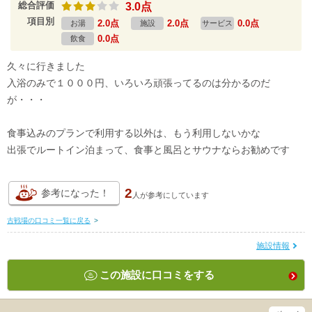
総合評価
3.0点
項目別
2.0点
2.0点
0.0点
お湯
施設
サービス
0.0点
飲食
久々に行きました
入浴のみで１０００円、いろいろ頑張ってるのは分かるのだ
が・・・
食事込みのプランで利用する以外は、もう利用しないかな
出張でルートイン泊まって、食事と風呂とサウナならお勧めです
2
参考になった！
人が
参考にしています
古戦場の口コミ一覧に戻る
>
施設情報
この施設に口コミをする