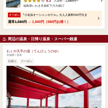
4.3
入浴料：
1,580円
〜
福島県いわき市泉町下川大畑17
『小名浜オーシャンホテル』大人入泉料580円引き
クーポン
通常
1,580円
→
1,000円（580円お得！）
周辺の温泉・日帰り温泉・スーパー銭湯
わくや天平の湯（てんぴょうのゆ）
宮城県 / 登米
日帰り
クーポン