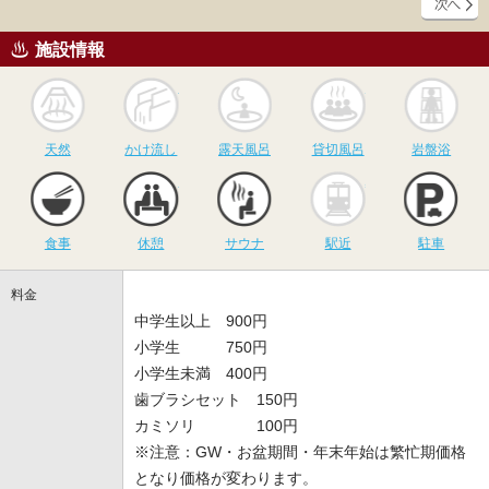
施設情報
天然
かけ流し
露天風呂
貸切風呂
岩
天然
かけ流し
露天風呂
貸切風呂
岩盤浴
食事
休憩
サウナ
駅近
駐
食事
休憩
サウナ
駅近
駐車
料金
中学生以上 900円
小学生 750円
小学生未満 400円
歯ブラシセット 150円
カミソリ 100円
※注意：GW・お盆期間・年末年始は繁忙期価格
となり価格が変わります。