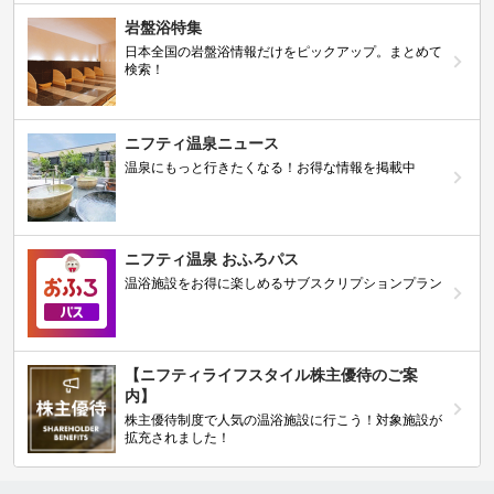
岩盤浴特集
日本全国の岩盤浴情報だけをピックアップ。まとめて
検索！
ニフティ温泉ニュース
温泉にもっと行きたくなる！お得な情報を掲載中
ニフティ温泉 おふろパス
温浴施設をお得に楽しめるサブスクリプションプラン
【ニフティライフスタイル株主優待のご案
内】
株主優待制度で人気の温浴施設に行こう！対象施設が
拡充されました！