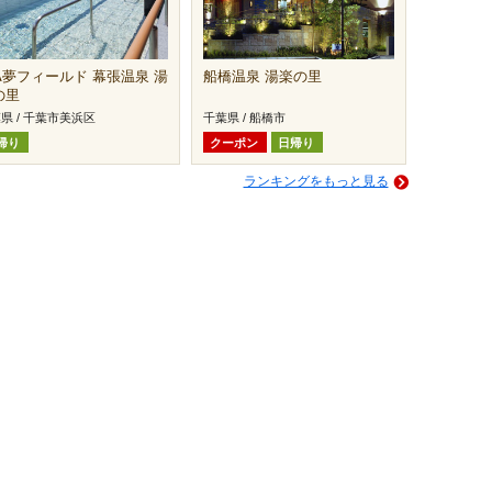
FA夢フィールド 幕張温泉 湯
船橋温泉 湯楽の里
の里
県 / 千葉市美浜区
千葉県 / 船橋市
帰り
クーポン
日帰り
ランキングをもっと見る