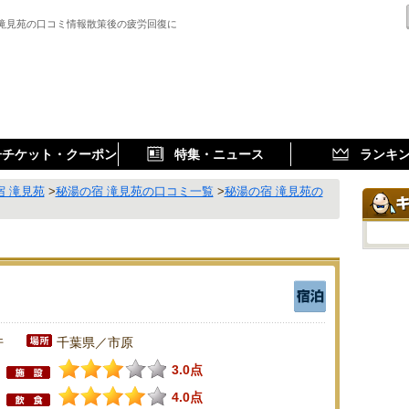
 滝見苑の口コミ情報散策後の疲労回復に
子チケット・クーポン
特集・ニュース
ランキ
宿 滝見苑
>
秘湯の宿 滝見苑の口コミ一覧
>
秘湯の宿 滝見苑の
件
千葉県／市原
3.0点
4.0点