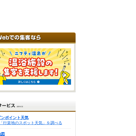
ピンポイント天気
「行楽地のスポット天気」を調べる
地図