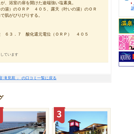
るが、浴室の扉を開けた途端強い塩素臭。
者の湯）のＯＲＰ ４０５、露天（叶いの湯）のＯＲ
湯で肌がぴりぴりする。
酸 ６３．７ 酸化還元電位（ＯＲＰ） ４０５
にしています
宿 滝見苑 」 の口コミ一覧に戻る
グ