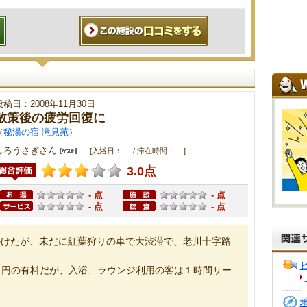
投稿日：2008年11月30日
散策後の疲労回復に
（
秘湯の宿 滝見苑
）
しろうさぎさん
[入浴日： - / 滞在時間： - ]
3.0点
- 点
- 点
- 点
- 点
かけたが、未だに紅葉狩りの車で大渋滞で、老川十字路
０円の有料だが、入浴、ラウンジ利用の客は１時間サー