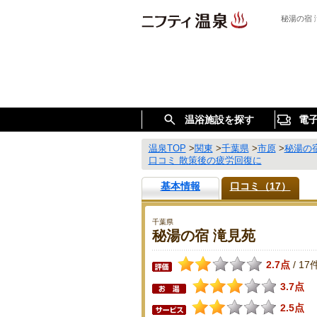
秘湯の宿
温浴施設を探す
電
温泉TOP
>
関東
>
千葉県
>
市原
>
秘湯の
口コミ 散策後の疲労回復に
基本情報
口コミ（17）
千葉県
秘湯の宿 滝見苑
2.7点
17
/
3.7点
2.5点