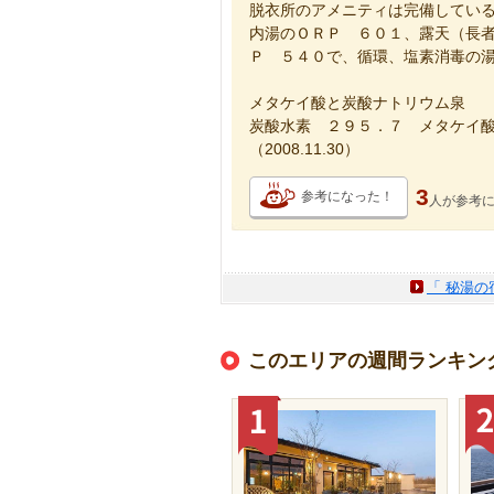
脱衣所のアメニティは完備してい
内湯のＯＲＰ ６０１、露天（長
Ｐ ５４０で、循環、塩素消毒の
メタケイ酸と炭酸ナトリウム泉
炭酸水素 ２９５．７ メタケイ
（2008.11.30）
3
参考になった！
人が
参考
「 秘湯の
このエリアの週間ランキン