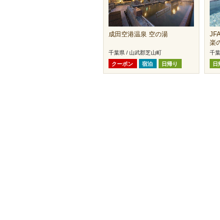
成田空港温泉 空の湯
J
楽
千葉県 / 山武郡芝山町
千葉
クーポン
宿泊
日帰り
日