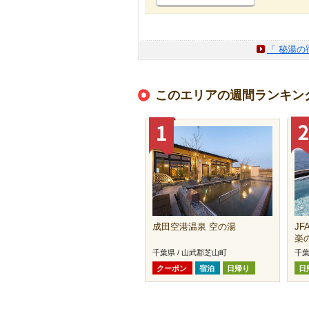
「 秘湯の
このエリアの週間ランキン
成田空港温泉 空の湯
J
楽
千葉県 / 山武郡芝山町
千葉
クーポン
宿泊
日帰り
日