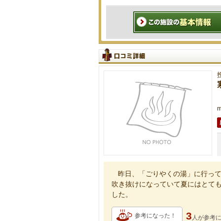
昨日、「ごりやくの湯」に行って
吹き抜けになっていて夏にはとて
した。
3
参考になった！
人が
参考