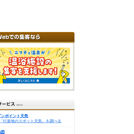
ピンポイント天気
「行楽地のスポット天気」を調べる
地図