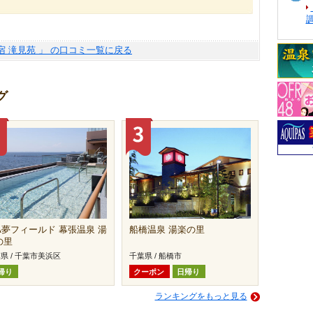
宿 滝見苑 」 の口コミ一覧に戻る
グ
FA夢フィールド 幕張温泉 湯
船橋温泉 湯楽の里
の里
県 / 千葉市美浜区
千葉県 / 船橋市
帰り
クーポン
日帰り
ランキングをもっと見る