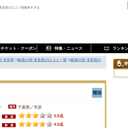
 滝見苑の口コミ情報寒すぎる
子チケット・クーポン
特集・ニュース
ランキ
宿 滝見苑
>
秘湯の宿 滝見苑の口コミ一覧
>
秘湯の宿 滝見苑の
件
千葉県／市原
3.0点
4.0点