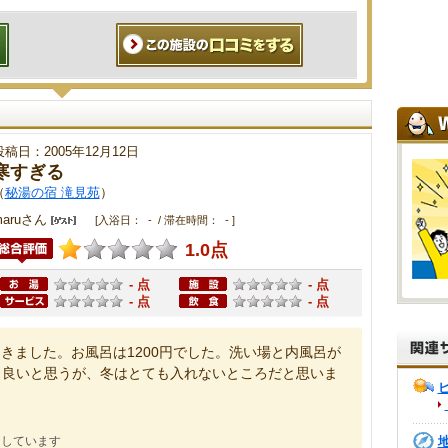
投稿日：2005年12月12日
寒すぎる
（
秘湯の宿 滝見苑
）
maruさん
[入浴日： - / 滞在時間： - ]
1.0点
- 点
- 点
- 点
- 点
きました。お風呂は1200円でした。洗い場と内風呂が
も良いと思うが、冬はとても入れないところだと思いま
にしています