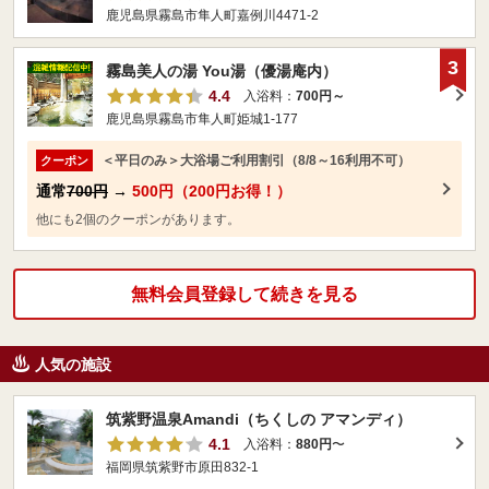
鹿児島県霧島市隼人町嘉例川4471-2
3
霧島美人の湯 You湯（優湯庵内）
4.4
入浴料：
700円～
鹿児島県霧島市隼人町姫城1-177
＜平日のみ＞大浴場ご利用割引（8/8～16利用不可）
クーポン
通常
700円
→
500円（200円お得！）
他にも2個のクーポンがあります。
無料会員登録して続きを見る
人気の施設
筑紫野温泉Amandi（ちくしの アマンディ）
4.1
入浴料：
880円
〜
福岡県筑紫野市原田832-1