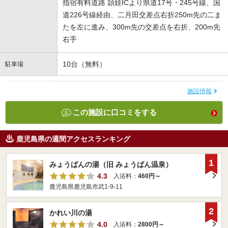
指宿有料道路 頴娃ICより県道17号・245号線、国
道226号線経由、二月田交差点右折250m先の二ま
たを左に進み、300m先の交差点を右折、200m先
右手
10台（無料）
駐車場
施設情報
この施設に口コミをする
鹿児島県の週間アクセスランキング
1
みょうばんの湯（旧 みょうばん温泉）
4.3
入浴料：
460円～
鹿児島県鹿児島市武1-9-11
2
かれい川の湯
4.0
入浴料：
2800円～