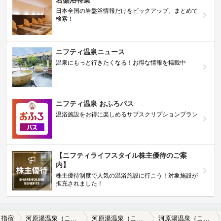
日本全国の岩盤浴情報だけをピックアップ。まとめて
検索！
ニフティ温泉ニュース
温泉にもっと行きたくなる！お得な情報を掲載中
ニフティ温泉 おふろパス
温浴施設をお得に楽しめるサブスクリプションプラン
【ニフティライフスタイル株主優待のご案
内】
株主優待制度で人気の温浴施設に行こう！対象施設が
拡充されました！
指宿
河原湯温泉（こらんゆ）
河原湯温泉（こらんゆ）の口コミ一覧
河原湯温泉（こらんゆ）の口コミ 指宿は、毎年泊まりに来させていただいて…