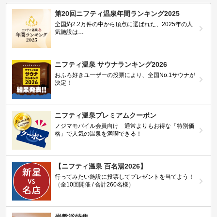
第20回ニフティ温泉年間ランキング2025
全国約2.2万件の中から頂点に選ばれた、2025年の人
気施設は…
ニフティ温泉 サウナランキング2026
おふろ好きユーザーの投票により、全国No.1サウナが
決定！
ニフティ温泉プレミアムクーポン
ノジマモバイル会員向け 通常よりもお得な「特別価
格」で人気の温泉を満喫できる！
【ニフティ温泉 百名湯2026】
行ってみたい施設に投票してプレゼントを当てよう！
（全10回開催 / 合計260名様）
岩盤浴特集