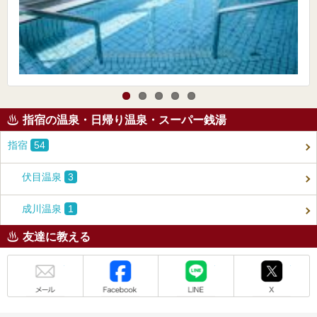
指宿の温泉・日帰り温泉・スーパー銭湯
指宿
54
伏目温泉
3
成川温泉
1
友達に教える
メール
Facebook
LINE
X