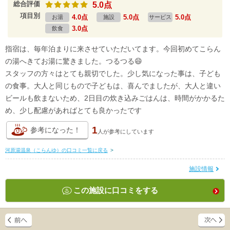
総合評価
5.0点
項目別
4.0点
5.0点
5.0点
お湯
施設
サービス
3.0点
飲食
指宿は、毎年泊まりに来させていただいてます。今回初めてこらん
の湯へきてお湯に驚きました。つるつる😄
スタッフの方々はとても親切でした。少し気になった事は、子ども
の食事。大人と同じもので子どもは、喜んでましたが、大人と違い
ビールも飲まないため、2日目の炊き込みごはんは、時間がかかるた
め、少し配慮があればとても良かったです
1
参考になった！
人が
参考にしています
河原湯温泉（こらんゆ）の口コミ一覧に戻る
>
施設情報
この施設に口コミをする