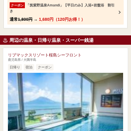
「筑紫野温泉Amandi」【平日のみ】入浴+岩盤浴 割引
クーポン
き
通常
1,800円
→
1,680円（120円お得！）
周辺の温泉・日帰り温泉・スーパー銭湯
リブマックスリゾート桜島シーフロント
鹿児島県 / 大隅半島
日帰り
宿泊
クーポン