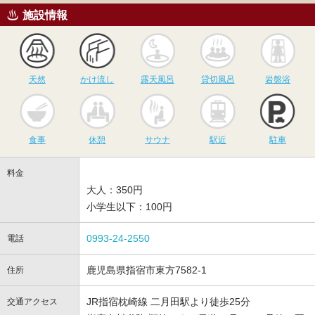
施設情報
天然
かけ流し
露天風呂
貸切風呂
岩
天然
かけ流し
露天風呂
貸切風呂
岩盤浴
食事
休憩
サウナ
駅近
駐
食事
休憩
サウナ
駅近
駐車
料金
大人：350円
小学生以下：100円
0993-24-2550
電話
鹿児島県指宿市東方7582-1
住所
JR指宿枕崎線 二月田駅より徒歩25分
交通アクセス