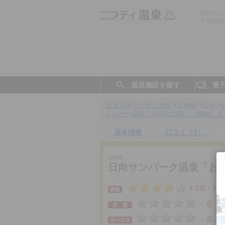
日向サン
でも自由
温浴施設を探す
電
温泉TOP
>
九州・沖縄
>
宮崎県
>
日向
>
ンパーク温泉「お舟出の湯」（閉館しま
基本情報
口コミ（3）
宮崎県
日向サンパーク温泉「お
4.5点
3件
/
- 点
- 点