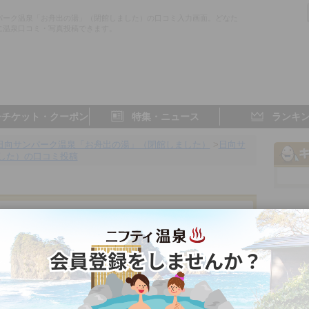
パーク温泉「お舟出の湯」（閉館しました）の口コミ入力画面。どなた
に温泉口コミ・写真投稿できます。
子チケット・クーポン
特集・ニュース
ランキ
日向サンパーク温泉「お舟出の湯」（閉館しました）
>
日向サ
した）の口コミ投稿
舟出の湯」（閉館しました）
宮崎県／日向
- 点
- 点