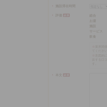
施設滞在時間
評価
総合
お湯
施設
サービス
飲食
※
業界関
てくださ
※
意図的
反する口
す。
本文