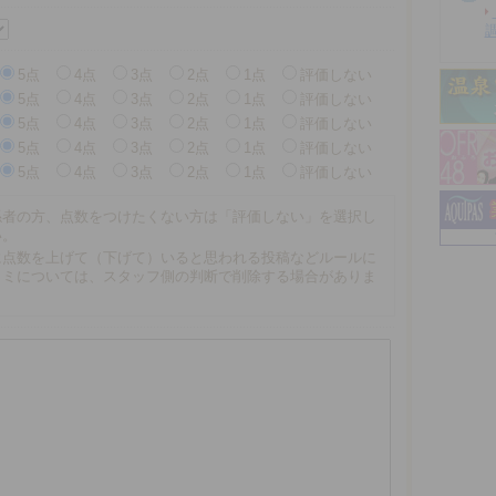
5点
4点
3点
2点
1点
評価しない
5点
4点
3点
2点
1点
評価しない
5点
4点
3点
2点
1点
評価しない
5点
4点
3点
2点
1点
評価しない
5点
4点
3点
2点
1点
評価しない
係者の方、点数をつけたくない方は「評価しない」を選択し
い。
に点数を上げて（下げて）いると思われる投稿などルールに
コミについては、スタッフ側の判断で削除する場合がありま