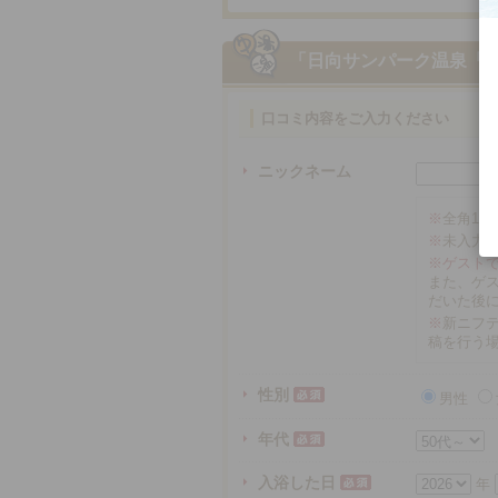
「日向サンパーク温泉「
口コミ内容をご入力ください
ニックネーム
※
全角16
※
未入力
※ゲスト
また、ゲ
だいた後
※
新ニフテ
稿を行う
性別
男性
年代
入浴した日
年