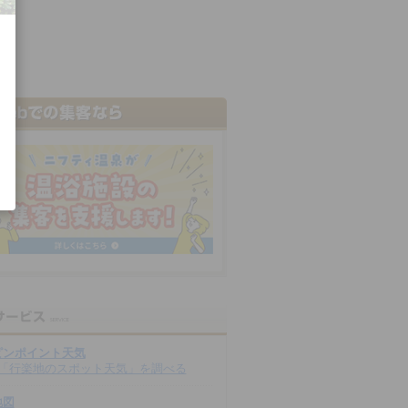
ピンポイント天気
「行楽地のスポット天気」を調べる
地図