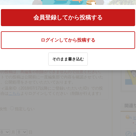
お舟出の湯」（閉館しました）」
の口コミをする
会員登録してから投稿する
ログインしてから投稿する
そのまま書き込む
文字以内
の場合、匿名で投稿されます。
での投稿は、再編集や削除ができませんので注意ください。
ストでの投稿は公開前に一度編集部で内容を確認させていた
に、公開処理をさせていただいております。
ィ温泉ID（2018/07/17以降にご登録いただいたID）での投
場合は
こちら
よりログインしてください（削除が行えます）
女性
指定しない
月
日