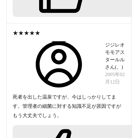
大きな窓があってそこから
大平洋を一望出来るので嬉しいー！
内湯だけでも満足できます
★
★
★
★
★
露天はわりと小さめ。
ジジレオ
海もわりとすぐ側なので潮の香りもします。
モモアス
ちょうど夕暮れ時で、眺めも良かったです。
タールル
さん(
、
)
2005年02
お湯自体に特徴はありませんでしたが
月12日
ぬるめのお湯でのんびり
ツーリングの疲れを癒してくれました。
死者を出した温泉ですが、今はしっかりしてま
す。管理者の細菌に対する知識不足が原因ですが
もう大丈夫でしょう。