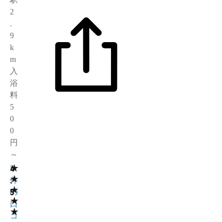
2
.
9
k
m
入
浴
料
5
0
0
円
～
★
4
3
★
.
件
★
5
の
★
口
★
コ