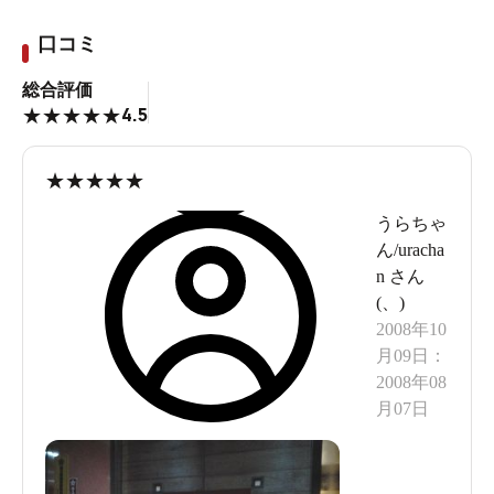
口コミ
総合評価
4.5
★
★
★
★
★
★
★
★
★
★
うらちゃ
ん/uracha
n
さん
(
、
)
2008年10
月09日
：
2008年08
月07日