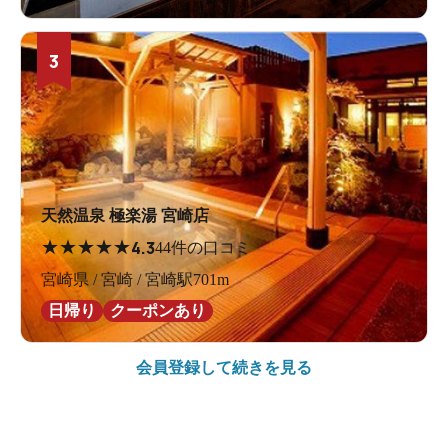
3
天然温泉 極楽湯 宮崎店
★
★
★
★
★
4.3
44件の口コミ
宮崎県 / 宮崎 / 宮崎駅701m
日帰り
クーポンあり
会員登録して続きを見る