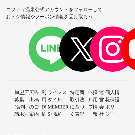
ニフティ温泉公式アカウントをフォローして
おトク情報やクーポン情報を受け取ろう
加盟店
広告
利
ライフス
特定商
ヘ
採
運
個人情
募集
出稿
用
タイル
取引法
ル
用
営
報保護
(資料
のご
規
MEMBER
に基づ
プ
情
会
ポリ
請求)
案内
約
S+規約
く表記
報
社
シー