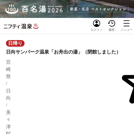
ログイン
履歴
メニュー
日帰り
日向サンパーク温泉「お舟出の湯」（閉館しました）
宮
崎
県
/
日
向
/
美
々
津
駅