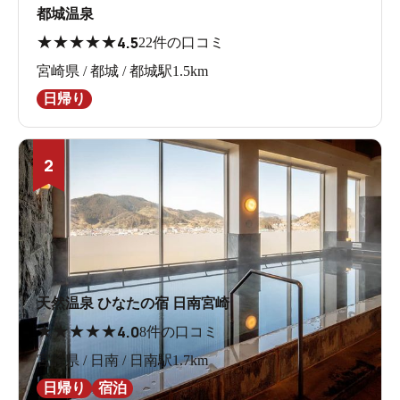
都城温泉
★
★
★
★
★
4.5
22件の口コミ
宮崎県 / 都城 / 都城駅1.5km
日帰り
2
天然温泉 ひなたの宿 日南宮崎
★
★
★
★
★
4.0
8件の口コミ
宮崎県 / 日南 / 日南駅1.7km
日帰り
宿泊