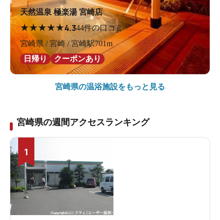
天然温泉 極楽湯 宮崎店
★
★
★
★
★
4.3
44件の口コミ
宮崎県 / 宮崎 / 宮崎駅701m
日帰り
クーポンあり
宮崎県の
温浴施設をもっと見る
宮崎県の週間アクセスランキング
1