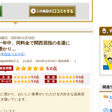
投稿日：2021年11月15日
一年中、同料金で関西屈指の名湯に
浸かり…
（
民宿あづまや荘
）
ayamitieさん
[入浴日： 2021年11月15日 / 滞在時間： - ]
5.0点
5.0点
5.0点
5.0点
5.0点
湯に浸かり、おいしい食事がいただける大好きな温泉宿
行き届いています。
にしています