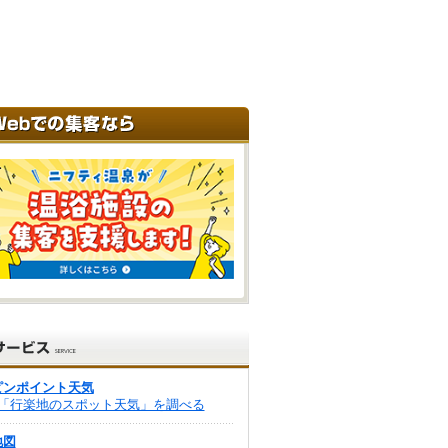
ピンポイント天気
「行楽地のスポット天気」を調べる
地図