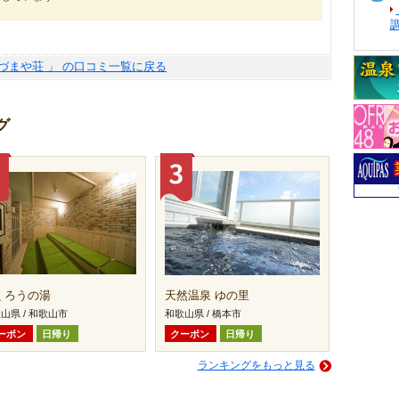
づまや荘 」 の口コミ一覧に戻る
グ
くろうの湯
天然温泉 ゆの里
山県 / 和歌山市
和歌山県 / 橋本市
ーポン
日帰り
クーポン
日帰り
ランキングをもっと見る