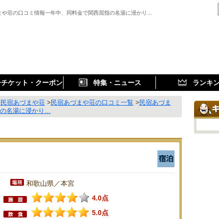
まや荘の口コミ情報一年中、同料金で関西屈指の名湯に浸かり…
子チケット・クーポン
特集・ニュース
ランキ
>
民宿あづまや荘
>
民宿あづまや荘の口コミ一覧
>
民宿あづま
指の名湯に浸かり…
和歌山県／本宮
4.0点
5.0点