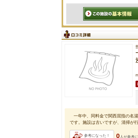
m
一年中、同料金で関西屈指の名
です。施設は古いですが、清掃が
0
参考になった！
人が
参考