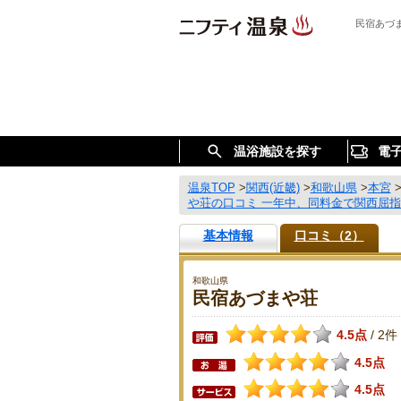
民宿あづ
温浴施設を探す
電
温泉TOP
>
関西(近畿)
>
和歌山県
>
本宮
や荘の口コミ 一年中、同料金で関西屈
基本情報
口コミ（2）
和歌山県
民宿あづまや荘
4.5点
2件
/
4.5点
4.5点