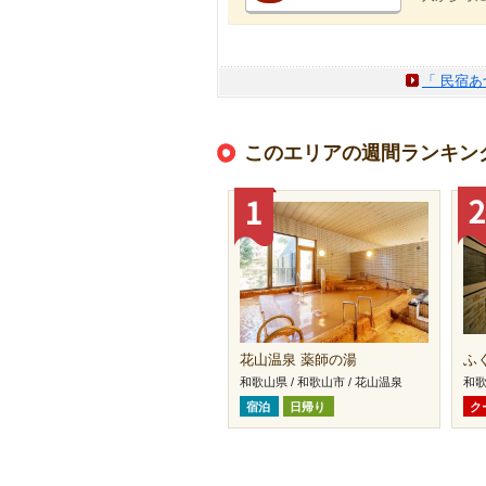
「 民宿あ
このエリアの週間ランキン
花山温泉 薬師の湯
ふ
和歌山県 / 和歌山市 / 花山温泉
和歌
宿泊
日帰り
ク