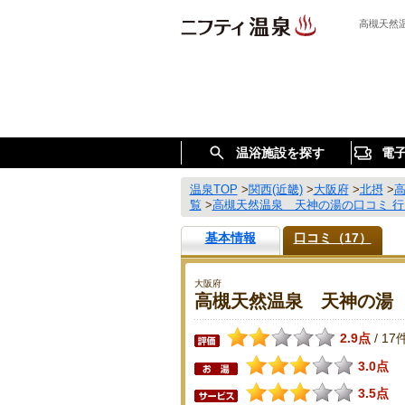
高槻天然
温浴施設を探す
電
温泉TOP
>
関西(近畿)
>
大阪府
>
北摂
>
覧
>
高槻天然温泉 天神の湯の口コミ 
基本情報
口コミ（17）
大阪府
高槻天然温泉 天神の湯
2.9点
17
/
3.0点
3.5点