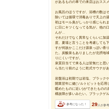
があるものの車での来店はおスス
お風呂のほうですが、浴槽の数は
除いては循環で消毒ありで天上の
初はモール臭がしっかり感じられ
に日にキツくなってる気が。他の
んが…
それだけでなく異常なくらいに加温
度。夏場と言うことを考慮しても下
すが何故かここだけ源泉っぽい香
た。炭酸泉もありましたが北摂地
りにくいですが。
泉質目当てで来る人は皆無だと思
ら当たり前のように乾式サウナが
岩盤浴は初期では岩塩、ブラック
開業翌年に健(ソルトピットを応用
暖めたものに近い)ができたものの
構故障が多いみたい。ブラックゲ
29
参考になった！
人が
参