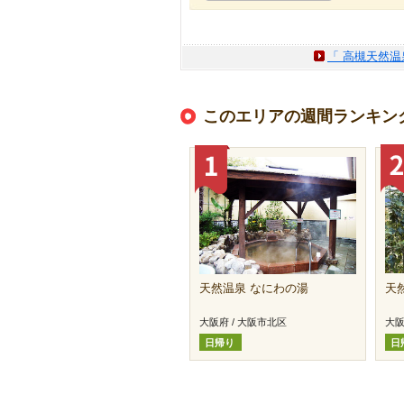
「 高槻天然温
このエリアの週間ランキン
天然温泉 なにわの湯
天
大阪府 / 大阪市北区
大阪
日帰り
日