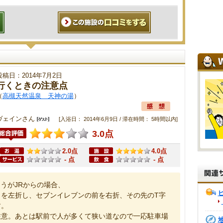
投稿日：2014年7月2日
行くときの注意点
（
高槻天然温泉 天神の湯
）
ヴェインさん
[入浴日： 2014年6月9日 / 滞在時間： 5時間以内]
3.0点
2.0点
4.0点
- 点
- 点
うがJRからの場合、
を左折し、セブンイレブンの前を右折、その先のT字
す。
注意。あとは駅前で人が多くて狭い道なので一応駐車場