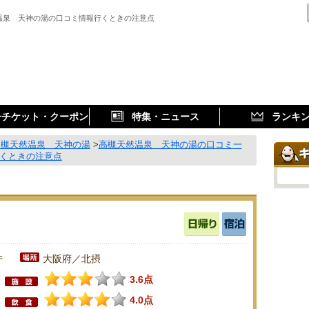
温泉 天神の湯の口コミ情報行くときの注意点
子チケット・クーポン
特集・ニュース
ランキ
高槻天然温泉 天神の湯
>
高槻天然温泉 天神の湯の口コミ一
行くときの注意点
件
大阪府／北摂
3.6点
4.0点