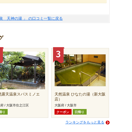
泉 天神の湯 」 の口コミ一覧に戻る
グ
然露天温泉スパスミノエ
天然温泉 ひなたの湯（新大阪
店）
府 / 大阪市住之江区
大阪府 / 大阪市
帰り
クーポン
日帰り
ランキングをもっと見る