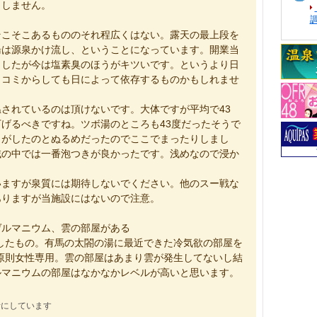
メしません。
そこそこあるもののそれ程広くはない。露天の最上段を
湯は源泉かけ流し、ということになっています。開業当
ましたが今は塩素臭のほうがキツいです。というより日
口コミからしても日によって依存するものかもしれませ
されているのは頂けないです。大体ですが平均で43
げるべきですね。ツボ湯のところも43度だったそうで
りがしたのとぬるめだったのでここでまったりしまし
域の中では一番泡つきが良かったです。浅めなので浸か
いますが泉質には期待しないでください。他のスー戦な
ありますが当施設にはないので注意。
ゲルマニウム、雲の部屋がある
したもの。有馬の太閤の湯に最近できた冷気欲の部屋を
原則女性専用。雲の部屋はあまり雲が発生してないし結
ルマニウムの部屋はなかなかレベルが高いと思います。
考にしています