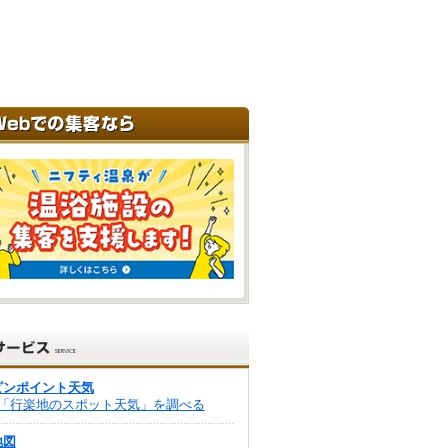
ピンポイント天気
「行楽地のスポット天気」を調べる
地図