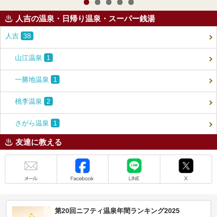
人吉の温泉・日帰り温泉・スーパー銭湯
人吉
38
山江温泉
1
一勝地温泉
1
桃李温泉
2
さがら温泉
1
友達に教える
メール
Facebook
LINE
X
第20回ニフティ温泉年間ランキング2025