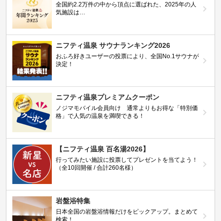
全国約2.2万件の中から頂点に選ばれた、2025年の人
気施設は…
ニフティ温泉 サウナランキング2026
おふろ好きユーザーの投票により、全国No.1サウナが
決定！
ニフティ温泉プレミアムクーポン
ノジマモバイル会員向け 通常よりもお得な「特別価
格」で人気の温泉を満喫できる！
【ニフティ温泉 百名湯2026】
行ってみたい施設に投票してプレゼントを当てよう！
（全10回開催 / 合計260名様）
岩盤浴特集
日本全国の岩盤浴情報だけをピックアップ。まとめて
検索！