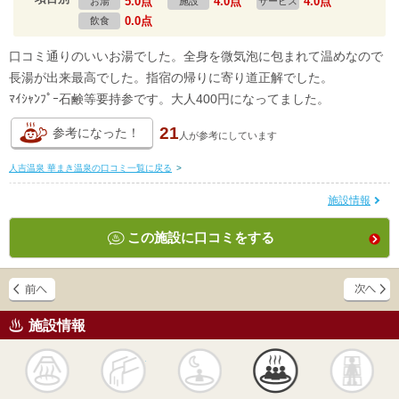
5.0点
4.0点
4.0点
お湯
施設
サービス
0.0点
飲食
口コミ通りのいいお湯でした。全身を微気泡に包まれて温めなので
長湯が出来最高でした。指宿の帰りに寄り道正解でした。
ﾏｲｼｬﾝﾌﾟｰ石鹸等要持参です。大人400円になってました。
21
参考になった！
人が
参考にしています
人吉温泉 華まき温泉の口コミ一覧に戻る
>
施設情報
この施設に口コミをする
施設情報
天然
かけ流し
露天風呂
貸切風呂
岩