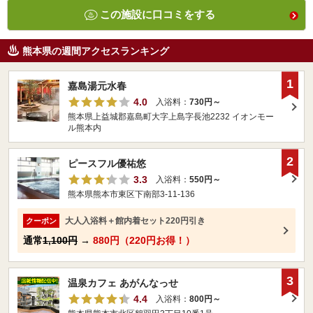
この施設に口コミをする
熊本県の週間アクセスランキング
1
嘉島湯元水春
4.0
入浴料：
730円～
熊本県上益城郡嘉島町大字上島字長池2232 イオンモー
ル熊本内
2
ピースフル優祐悠
3.3
入浴料：
550円～
熊本県熊本市東区下南部3-11-136
大人入浴料＋館内着セット220円引き
クーポン
通常
1,100円
→
880円（220円お得！）
3
温泉カフェ あがんなっせ
4.4
入浴料：
800円～