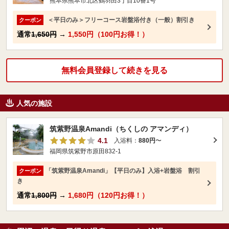
熊本県熊本市北区鶴羽田3丁目10番1号
＜平日のみ＞フリーコース岩盤浴付き（一般）割引き
クーポン
通常
1,650円
→
1,550円（100円お得！）
無料会員登録して続きを見る
人気の施設
筑紫野温泉Amandi（ちくしの アマンディ）
4.1
入浴料：
880円
〜
福岡県筑紫野市原田832-1
「筑紫野温泉Amandi」【平日のみ】入浴+岩盤浴 割引
クーポン
き
通常
1,800円
→
1,680円（120円お得！）