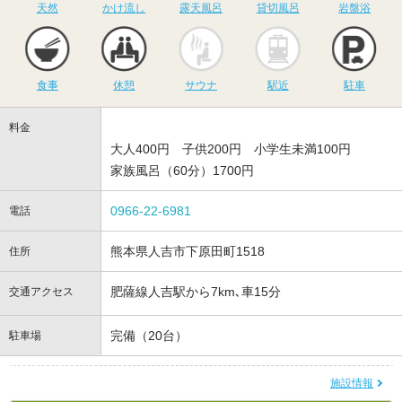
天然
かけ流し
露天風呂
貸切風呂
岩盤浴
食事
休憩
サウナ
駅近
駐
食事
休憩
サウナ
駅近
駐車
料金
大人400円 子供200円 小学生未満100円
家族風呂（60分）1700円
0966-22-6981
電話
熊本県人吉市下原田町1518
住所
肥薩線人吉駅から7km､車15分
交通アクセス
完備（20台）
駐車場
施設情報