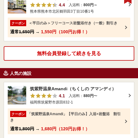
4.4
入浴料：
800円～
熊本県熊本市北区鶴羽田3丁目10番1号
＜平日のみ＞フリーコース岩盤浴付き（一般）割引き
クーポン
通常
1,650円
→
1,550円（100円お得！）
無料会員登録して続きを見る
人気の施設
筑紫野温泉Amandi（ちくしの アマンディ）
4.1
入浴料：
880円
〜
福岡県筑紫野市原田832-1
「筑紫野温泉Amandi」【平日のみ】入浴+岩盤浴 割引
クーポン
き
通常
1,800円
→
1,680円（120円お得！）