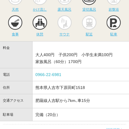
天然
かけ流し
露天風呂
貸切風呂
岩盤浴
食事
休憩
サウナ
駅近
駐
食事
休憩
サウナ
駅近
駐車
料金
大人400円 子供200円 小学生未満100円
家族風呂（60分）1700円
0966-22-6981
電話
熊本県人吉市下原田町1518
住所
肥薩線人吉駅から7km､車15分
交通アクセス
完備（20台）
駐車場