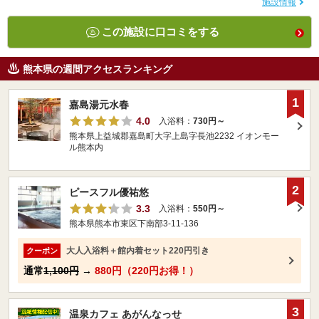
施設情報
この施設に口コミをする
熊本県の週間アクセスランキング
1
嘉島湯元水春
4.0
入浴料：
730円～
熊本県上益城郡嘉島町大字上島字長池2232 イオンモー
ル熊本内
2
ピースフル優祐悠
3.3
入浴料：
550円～
熊本県熊本市東区下南部3-11-136
大人入浴料＋館内着セット220円引き
クーポン
通常
1,100円
→
880円（220円お得！）
3
温泉カフェ あがんなっせ