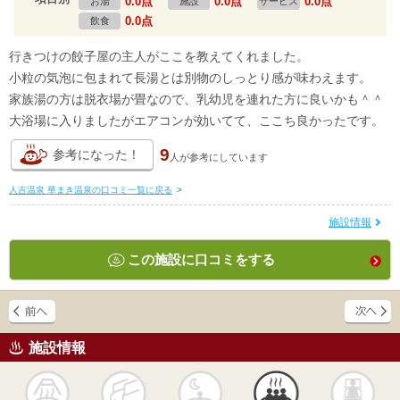
0.0点
0.0点
0.0点
お湯
施設
サービス
0.0点
飲食
行きつけの餃子屋の主人がここを教えてくれました。
小粒の気泡に包まれて長湯とは別物のしっとり感が味わえます。
家族湯の方は脱衣場が畳なので、乳幼児を連れた方に良いかも＾＾
大浴場に入りましたがエアコンが効いてて、ここち良かったです。
9
参考になった！
人が
参考にしています
人吉温泉 華まき温泉の口コミ一覧に戻る
>
施設情報
この施設に口コミをする
施設情報
天然
かけ流し
露天風呂
貸切風呂
岩