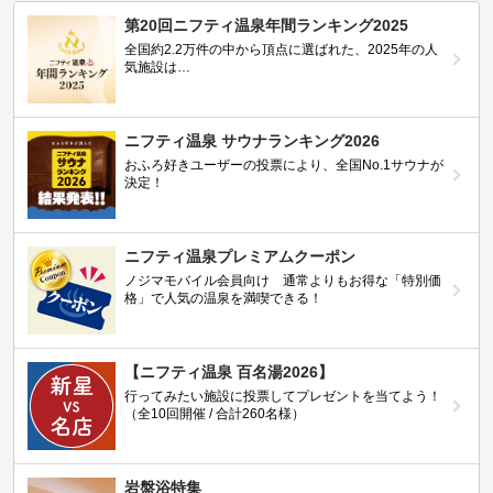
第20回ニフティ温泉年間ランキング2025
全国約2.2万件の中から頂点に選ばれた、2025年の人
気施設は…
ニフティ温泉 サウナランキング2026
おふろ好きユーザーの投票により、全国No.1サウナが
決定！
ニフティ温泉プレミアムクーポン
ノジマモバイル会員向け 通常よりもお得な「特別価
格」で人気の温泉を満喫できる！
【ニフティ温泉 百名湯2026】
行ってみたい施設に投票してプレゼントを当てよう！
（全10回開催 / 合計260名様）
岩盤浴特集