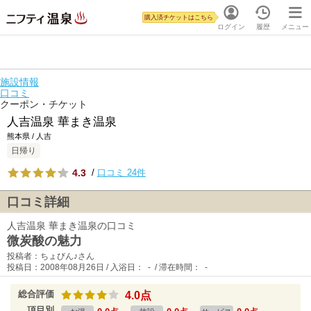
購入済チケットはこちら
ログイン
履歴
メニュー
施設情報
口コミ
クーポン・チケット
人吉温泉 華まき温泉
熊本県 / 人吉
日帰り
4.3
/
口コミ 24件
口コミ詳細
人吉温泉 華まき温泉の口コミ
微炭酸の魅力
投稿者：ちょびん♪さん
投稿日：2008年08月26日 / 入浴日： - / 滞在時間： -
総合評価
4.0点
項目別