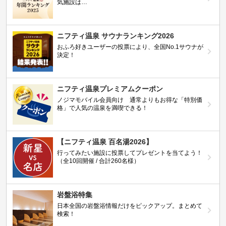
気施設は…
ニフティ温泉 サウナランキング2026
おふろ好きユーザーの投票により、全国No.1サウナが
決定！
ニフティ温泉プレミアムクーポン
ノジマモバイル会員向け 通常よりもお得な「特別価
格」で人気の温泉を満喫できる！
【ニフティ温泉 百名湯2026】
行ってみたい施設に投票してプレゼントを当てよう！
（全10回開催 / 合計260名様）
岩盤浴特集
日本全国の岩盤浴情報だけをピックアップ。まとめて
検索！