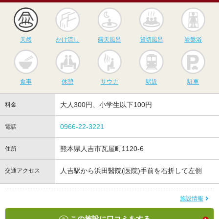
天然
かけ流し
露天風呂
貸切風呂
岩
天然
かけ流し
露天風呂
貸切風呂
岩盤浴
食事
休憩
サウナ
駅近
駐
食事
休憩
サウナ
駅近
駐車
大人300円、小学生以下100円
料金
0966-22-3221
電話
熊本県人吉市瓦屋町1120-6
住所
人吉駅から浜田醫院(医院)手前を右折して左側
交通アクセス
施設情報
この施設に口コミをする