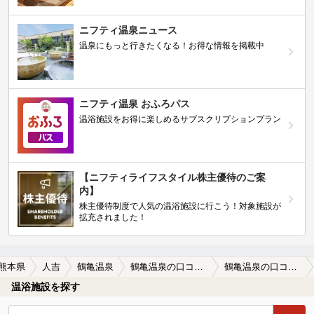
ニフティ温泉ニュース
温泉にもっと行きたくなる！お得な情報を掲載中
ニフティ温泉 おふろパス
温浴施設をお得に楽しめるサブスクリプションプラン
【ニフティライフスタイル株主優待のご案
内】
株主優待制度で人気の温浴施設に行こう！対象施設が
拡充されました！
熊本県
人吉
鶴亀温泉
鶴亀温泉の口コミ一覧
鶴亀温泉の口コミ 行ってきました。
温浴施設を探す