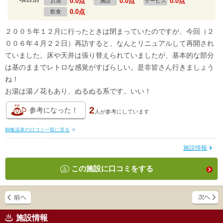
0.0点
0.0点
0.0点
お湯
施設
サービス
0.0点
飲食
２００５年１２月に行ったときは閉まっていたのですが、今回（２
００６年４月２２日）再訪すると、なんとリニュアルして再開され
ていました。床や天井は張り替えられていましたが、基本的な部分
は基のままでレトロな感覚がすばらしい。是非皆さん行きましょう
ね！
お湯は湯ノ花もあり、ぬるぬる系です。いい！
2
参考になった！
人が
参考にしています
鶴亀温泉の口コミ一覧に戻る
>
施設情報
この施設に口コミをする
施設情報