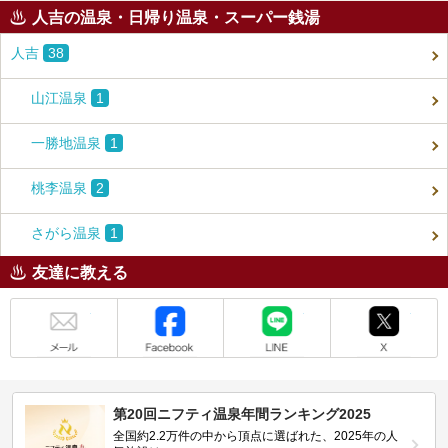
人吉の温泉・日帰り温泉・スーパー銭湯
人吉
38
山江温泉
1
一勝地温泉
1
桃李温泉
2
さがら温泉
1
友達に教える
メール
Facebook
LINE
X
第20回ニフティ温泉年間ランキング2025
全国約2.2万件の中から頂点に選ばれた、2025年の人