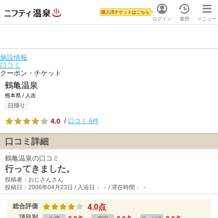
購入済チケットはこちら
ログイン
履歴
メニュー
施設情報
口コミ
クーポン・チケット
鶴亀温泉
熊本県 / 人吉
日帰り
4.0
/
口コミ 6件
口コミ詳細
鶴亀温泉の口コミ
行ってきました。
投稿者：おじさんさん
投稿日：2006年04月23日 / 入浴日： - / 滞在時間： -
総合評価
4.0点
項目別