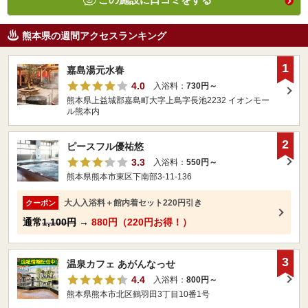
熊本県の週間アクセスランキング
1
嘉島湯元水春
4.0
入浴料：
730円～
熊本県上益城郡嘉島町大字上島字長池2232 イオンモー
ル熊本内
2
ピースフル優祐悠
3.3
入浴料：
550円～
熊本県熊本市東区下南部3-11-136
大人入浴料＋館内着セット220円引き
クーポン
通常
1,100円
→
880円（220円お得！）
3
温泉カフェ あがんなっせ
4.4
入浴料：
800円～
熊本県熊本市北区鶴羽田3丁目10番1号