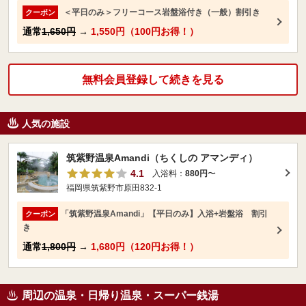
＜平日のみ＞フリーコース岩盤浴付き（一般）割引き
クーポン
通常
1,650円
→
1,550円（100円お得！）
無料会員登録して続きを見る
人気の施設
筑紫野温泉Amandi（ちくしの アマンディ）
4.1
入浴料：
880円
〜
福岡県筑紫野市原田832-1
「筑紫野温泉Amandi」【平日のみ】入浴+岩盤浴 割引
クーポン
き
通常
1,800円
→
1,680円（120円お得！）
周辺の温泉・日帰り温泉・スーパー銭湯