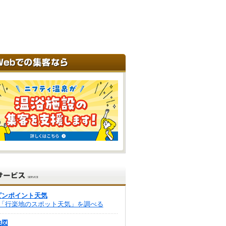
ピンポイント天気
「行楽地のスポット天気」を調べる
地図