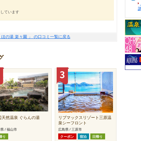
にしています
 ほの湯 楽々園 」 の口コミ一覧に戻る
グ
辺天然温泉 ぐらんの湯
リブマックスリゾート三原温
泉シーフロント
県 / 福山市
広島県 / 三原市
帰り
クーポン
宿泊
日帰り