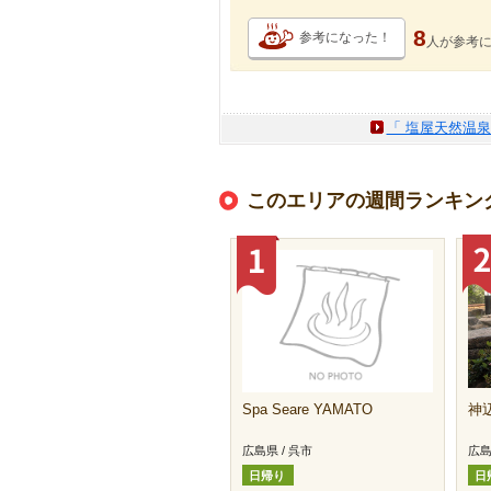
8
参考になった！
人が
参考
「 塩屋天然温泉
このエリアの週間ランキン
Spa Seare YAMATO
神
広島県 / 呉市
広島
日帰り
日