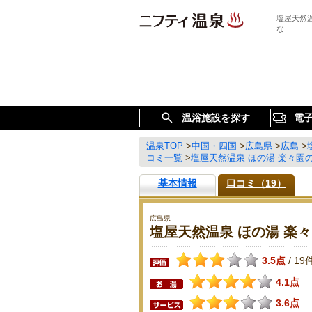
塩屋天然
な…
温浴施設を探す
電
温泉TOP
>
中国・四国
>
広島県
>
広島
>
コミ一覧
>
塩屋天然温泉 ほの湯 楽々園
基本情報
口コミ（19）
広島県
塩屋天然温泉 ほの湯 楽
3.5点
19
/
4.1点
3.6点