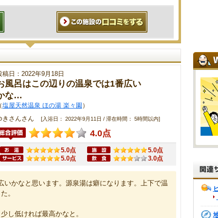
投稿日：2022年9月18日
お風呂はこの辺りの温泉では1番広い
かな…
（
塩屋天然温泉 ほの湯 楽々園
）
ゆきさんさん
[入浴日： 2022年9月11日 / 滞在時間： 5時間以内]
4.0点
5.0点
5.0点
5.0点
3.0点
広いかなと思います。源泉湯は癖になります。上下で温
した。
う少し低ければ最高かなと。