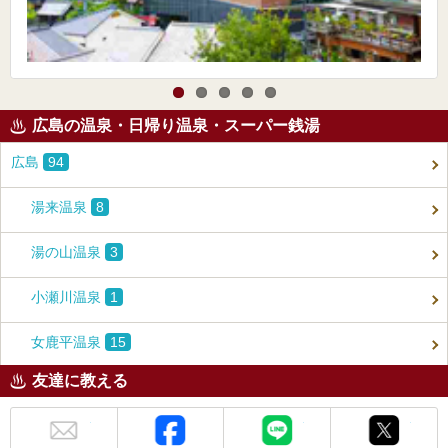
広島の温泉・日帰り温泉・スーパー銭湯
広島
94
湯来温泉
8
湯の山温泉
3
小瀬川温泉
1
女鹿平温泉
15
友達に教える
メール
Facebook
LINE
X