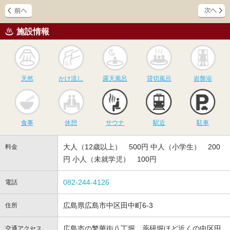
施設情報
天然
かけ流し
露天風呂
貸切風呂
岩
天然
かけ流し
露天風呂
貸切風呂
岩盤浴
食事
休憩
サウナ
駅近
駐
食事
休憩
サウナ
駅近
駐車
大人（12歳以上） 500円 中人（小学生） 200
料金
円 小人（未就学児） 100円
082-244-4126
電話
広島県広島市中区田中町6-3
住所
広島市の繁華街八丁堀、薬研堀ほど近くの中区田
交通アクセス