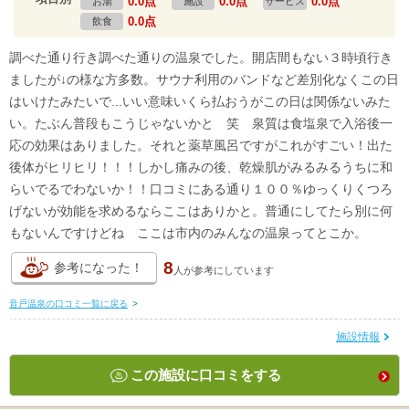
0.0点
0.0点
0.0点
お湯
施設
サービス
0.0点
飲食
調べた通り行き調べた通りの温泉でした。開店間もない３時頃行き
ましたが↓の様な方多数。サウナ利用のバンドなど差別化なくこの日
はいけたみたいで...いい意味いくら払おうがこの日は関係ないみた
い。たぶん普段もこうじゃないかと 笑 泉質は食塩泉で入浴後一
応の効果はありました。それと薬草風呂ですがこれがすごい！出た
後体がヒリヒリ！！！しかし痛みの後、乾燥肌がみるみるうちに和
らいでるでわないか！！口コミにある通り１００％ゆっくりくつろ
げないが効能を求めるならここはありかと。普通にしてたら別に何
もないんですけどね ここは市内のみんなの温泉ってとこか。
8
参考になった！
人が
参考にしています
音戸温泉の口コミ一覧に戻る
>
施設情報
この施設に口コミをする