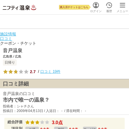
購入済チケットはこちら
ログイン
履歴
メニュー
施設情報
口コミ
クーポン・チケット
音戸温泉
広島県 / 広島
日帰り
2.7
/
口コミ 19件
口コミ詳細
音戸温泉の口コミ
市内で唯一の温泉？
投稿者：シャチさん
投稿日：2009年04月13日 / 入浴日： - / 滞在時間： -
総合評価
3.0点
項目別