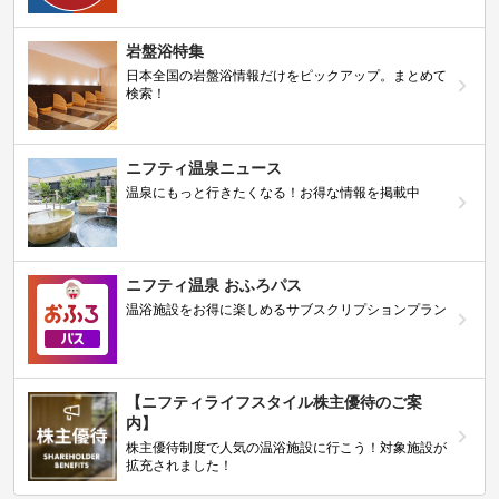
岩盤浴特集
日本全国の岩盤浴情報だけをピックアップ。まとめて
検索！
ニフティ温泉ニュース
温泉にもっと行きたくなる！お得な情報を掲載中
ニフティ温泉 おふろパス
温浴施設をお得に楽しめるサブスクリプションプラン
【ニフティライフスタイル株主優待のご案
内】
株主優待制度で人気の温浴施設に行こう！対象施設が
拡充されました！