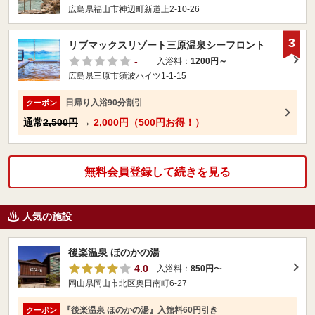
広島県福山市神辺町新道上2-10-26
3
リブマックスリゾート三原温泉シーフロント
-
入浴料：
1200円～
広島県三原市須波ハイツ1-1-15
日帰り入浴90分割引
クーポン
通常
2,500円
→
2,000円（500円お得！）
無料会員登録して続きを見る
人気の施設
後楽温泉 ほのかの湯
4.0
入浴料：
850円
〜
岡山県岡山市北区奥田南町6-27
『後楽温泉 ほのかの湯』入館料60円引き
クーポン