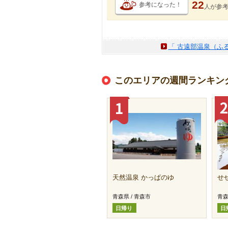
22
参考になった！
人が
参
「 古遠部温泉（ふ
このエリアの週間ランキン
天然温泉 かっぱのゆ
せ
青森県 / 青森市
青森
日帰り
日