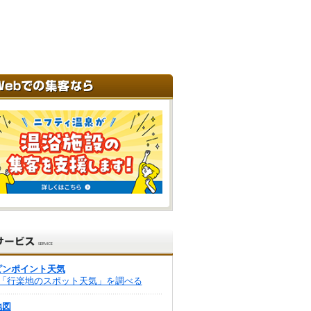
ピンポイント天気
「行楽地のスポット天気」を調べる
地図