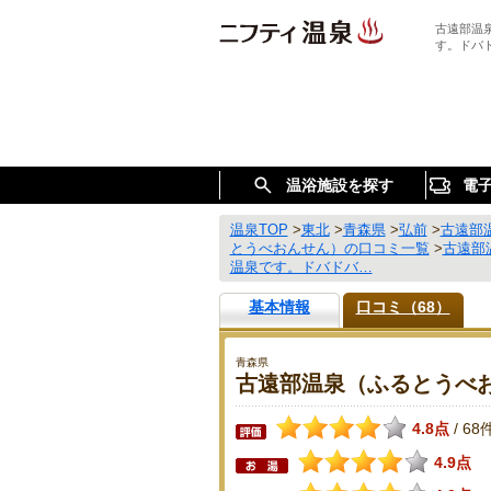
古遠部温
す。ドバ
温浴施設を探す
電
温泉TOP
>
東北
>
青森県
>
弘前
>
古遠部
とうべおんせん）の口コミ一覧
>
古遠部
温泉です。ドバドバ…
基本情報
口コミ（68）
青森県
古遠部温泉（ふるとうべ
4.8点
68
/
4.9点