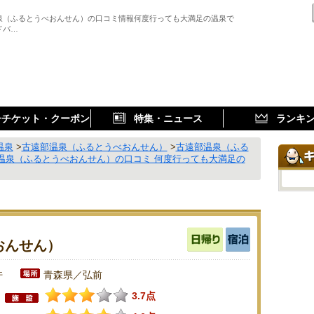
泉（ふるとうべおんせん）の口コミ情報何度行っても大満足の温泉で
ドバ…
子チケット・クーポン
特集・ニュース
ランキ
温泉
>
古遠部温泉（ふるとうべおんせん）
>
古遠部温泉（ふる
温泉（ふるとうべおんせん）の口コミ 何度行っても大満足の
おんせん）
件
青森県／弘前
3.7点