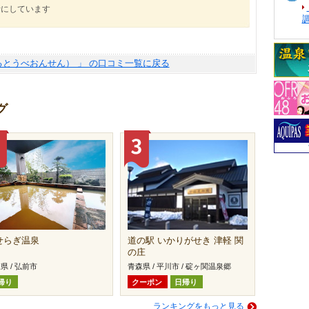
考にしています
るとうべおんせん） 」 の口コミ一覧に戻る
グ
せらぎ温泉
道の駅 いかりがせき 津軽 関
の庄
県 / 弘前市
青森県 / 平川市 / 碇ヶ関温泉郷
帰り
クーポン
日帰り
ランキングをもっと見る