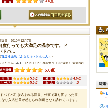
4.6点
投稿日：2019年12月7日
何度行っても大満足の温泉です。ド
バドバ…
（
古遠部温泉（ふるとうべおんせん）
）
じゅんさん
[入浴日： 2019年12月7日 / 滞在時間： 2時間以内]
5.0点
5.0点
4.0点
5.0点
- 点
。ドバドバ注ぎ込まれる源泉、仕事で凝り固まった肩、
くなり入浴効果が感じられ何度となく訪れています。