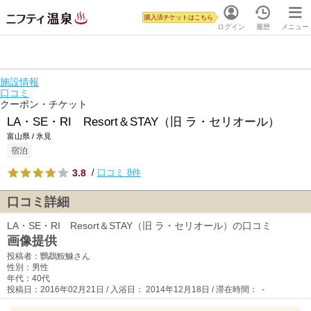
購入済チケットはこちら
ログイン
履歴
メニュー
施設情報
口コミ
クーポン・チケット
LA・SE・RI Resort＆STAY（旧 ラ・セリオール）
富山県 / 氷見
宿泊
3.8
/
口コミ 8件
口コミ詳細
LA・SE・RI Resort＆STAY（旧 ラ・セリオール）の口コミ
画像提供
投稿者：鸚鵡鮟鱇さん
性別：男性
年代：40代
投稿日：2016年02月21日 / 入浴日： 2014年12月18日 / 滞在時間： -