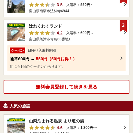
3.5
入浴料：
550円～
富山県南砺市法林寺4944
3
辻わくわくランド
4.2
入浴料：
600円～
富山県魚津市青島63番地1
日帰り入浴料割引
クーポン
通常
600円
→
550円（50円お得！）
他にも1個のクーポンがあります。
無料会員登録して続きを見る
人気の施設
山梨泊まれる温泉 より道の湯
4.6
入浴料：
1,300円
〜