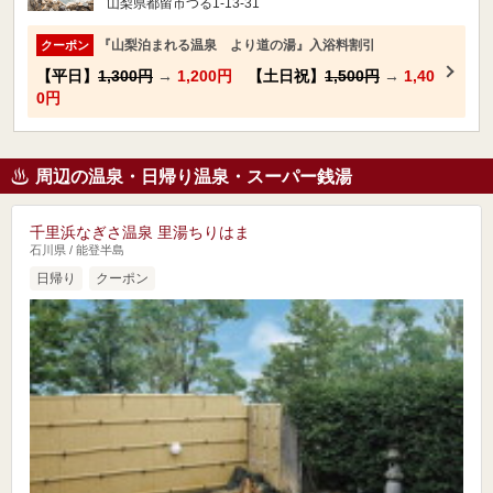
山梨県都留市つる1-13-31
『山梨泊まれる温泉 より道の湯』入浴料割引
クーポン
【平日】
1,300円
→
1,200円
【土日祝】
1,500円
→
1,40
0円
周辺の温泉・日帰り温泉・スーパー銭湯
千里浜なぎさ温泉 里湯ちりはま
石川県 / 能登半島
日帰り
クーポン