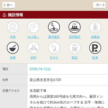
施設情報
天然
かけ流し
露天風呂
貸切風呂
岩
天然
かけ流し
露天風呂
貸切風呂
岩盤浴
食事
休憩
サウナ
駅近
駐
食事
休憩
サウナ
駅近
駐車
0766-74-7111
電話
富山県氷見市泊1720
住所
氷見駅下車
交通アクセス
高岡からは国道160号線を七尾方向へ、薮田トン
ネルを抜けて約1km先のカーブする 右手・海側に