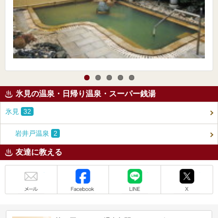
氷見の温泉・日帰り温泉・スーパー銭湯
氷見
32
岩井戸温泉
2
友達に教える
メール
Facebook
LINE
X