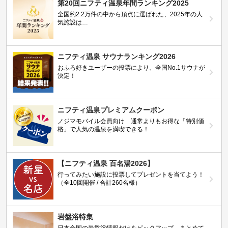
第20回ニフティ温泉年間ランキング2025
全国約2.2万件の中から頂点に選ばれた、2025年の人
気施設は…
ニフティ温泉 サウナランキング2026
おふろ好きユーザーの投票により、全国No.1サウナが
決定！
ニフティ温泉プレミアムクーポン
ノジマモバイル会員向け 通常よりもお得な「特別価
格」で人気の温泉を満喫できる！
【ニフティ温泉 百名湯2026】
行ってみたい施設に投票してプレゼントを当てよう！
（全10回開催 / 合計260名様）
岩盤浴特集