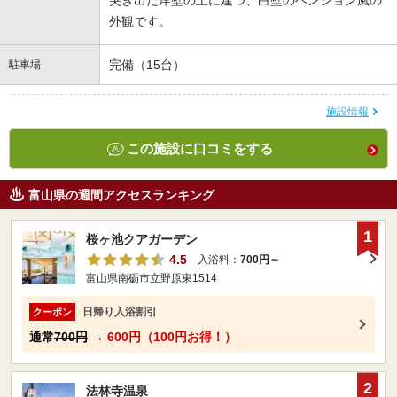
突き出た岸壁の上に建つ、白壁のペンション風の
外観です。
完備（15台）
駐車場
施設情報
この施設に口コミをする
富山県の週間アクセスランキング
1
桜ヶ池クアガーデン
4.5
入浴料：
700円～
富山県南砺市立野原東1514
日帰り入浴割引
クーポン
通常
700円
→
600円（100円お得！）
2
法林寺温泉