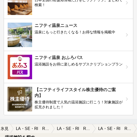
日本全国の岩盤浴情報だけをピックアップ。まとめて
検索！
ニフティ温泉ニュース
温泉にもっと行きたくなる！お得な情報を掲載中
ニフティ温泉 おふろパス
温浴施設をお得に楽しめるサブスクリプションプラン
【ニフティライフスタイル株主優待のご案
内】
株主優待制度で人気の温浴施設に行こう！対象施設が
拡充されました！
氷見
LA・SE・RI Resort＆STAY（旧 ラ・セリオール）
LA・SE・RI Resort＆STAY（旧 ラ・セリオール）の口コミ一覧
LA・SE・RI Resort＆STAY（旧 ラ・セリオール）の口コミ 画像提供