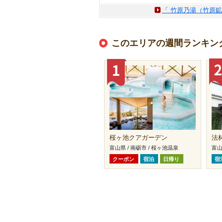
「 竹原乃湯（竹原鉱
このエリアの週間ランキン
桜ヶ池クアガーデン
法
富山県 / 南砺市 / 桜ヶ池温泉
富山
クーポン
宿泊
日帰り
宿