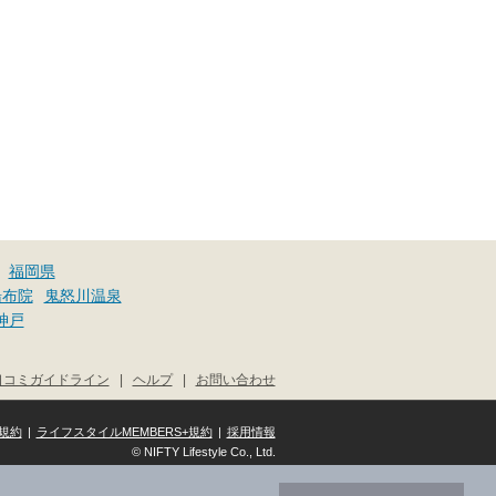
福岡県
湯布院
鬼怒川温泉
神戸
口コミガイドライン
|
ヘルプ
|
お問い合わせ
規約
|
ライフスタイルMEMBERS+規約
|
採用情報
© NIFTY Lifestyle Co., Ltd.