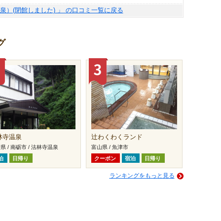
泉）(閉館しました) 」 の口コミ一覧に戻る
グ
林寺温泉
辻わくわくランド
県 / 南砺市 / 法林寺温泉
富山県 / 魚津市
泊
日帰り
クーポン
宿泊
日帰り
ランキングをもっと見る