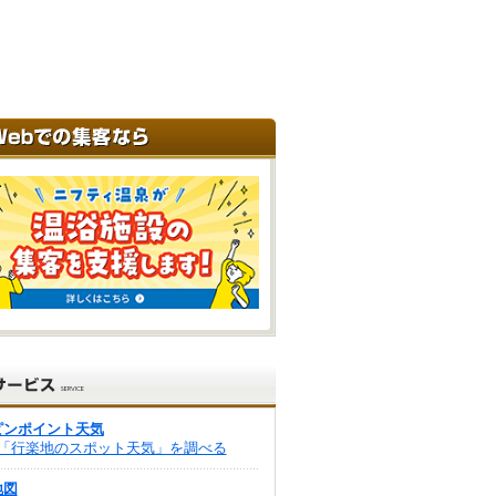
ピンポイント天気
「行楽地のスポット天気」を調べる
地図