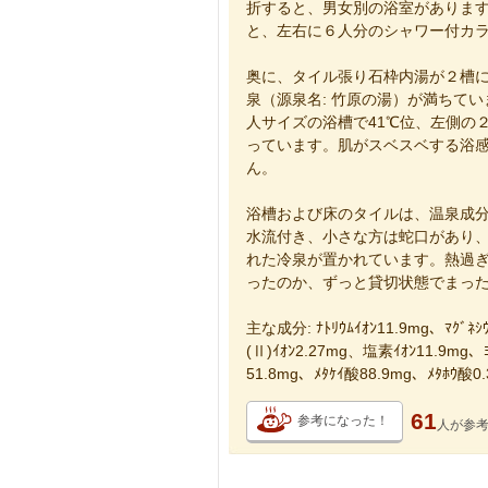
折すると、男女別の浴室がありま
と、左右に６人分のシャワー付カ
奥に、タイル張り石枠内湯が２槽
泉（源泉名: 竹原の湯）が満ちてい
人サイズの浴槽で41℃位、左側の
っています。肌がスベスベする浴
ん。
浴槽および床のタイルは、温泉成
水流付き、小さな方は蛇口があり
れた冷泉が置かれています。熱過
ったのか、ずっと貸切状態でまっ
主な成分: ﾅﾄﾘｳﾑｲｵﾝ11.9mg、ﾏｸﾞﾈｼｳ
(Ⅱ)ｲｵﾝ2.27mg、塩素ｲｵﾝ11.9mg
51.8mg、ﾒﾀｹｲ酸88.9mg、ﾒﾀﾎｳ
61
参考になった！
人が
参