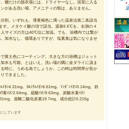
す。棚だけの脱衣場には、ドライヤーなし。浴室に入る
ランがある洗い場。アメニティの類は、ありません。
に分割。いずれも、薄黄褐色に濁った温泉法第二条該当
ます。メタケイ酸の項で該当。源泉6.6℃を、右側の４
２人サイズの方は40℃位に加温。でも、浴槽内では繋が
感。加水なし、循環ありですが、塩素臭は気になりませ
分で黄土色にコーティング。大きな方の浴槽はジェット
、加水も可能。とはいえ、洗い場の隅に金ダライに汲ま
ぎる時に、うめる為でしょうか。この時は時間帯が良か
たりできました。
ﾑｲｵﾝ4.31mg、ｶﾙｼｳﾑｲｵﾝ6.61mg、ﾏﾝｶﾞﾝｲｵﾝ0.14mg、鉄
、ﾖｳ素ｲｵﾝ2.64mg、硫酸ｲｵﾝ9.63mg、炭酸水素ｲｵﾝ
酸0.31mg、遊離二酸化炭素19.7mg、成分総計0.215g
考にしています