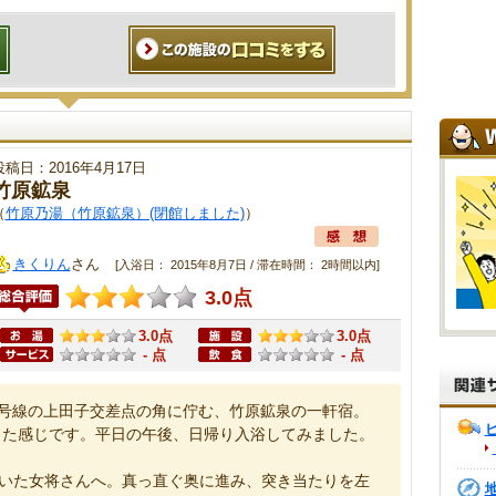
投稿日：2016年4月17日
竹原鉱泉
（
竹原乃湯（竹原鉱泉）(閉館しました)
）
きくりん
さん
[入浴日： 2015年8月7日 / 滞在時間： 2時間以内]
3.0点
3.0点
3.0点
- 点
- 点
0号線の上田子交差点の角に佇む、竹原鉱泉の一軒宿。
った感じです。平日の午後、日帰り入浴してみました。
にいた女将さんへ。真っ直ぐ奥に進み、突き当たりを左