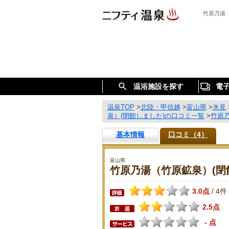
竹原乃湯
温浴施設を探す
電
温泉TOP
>
北陸・甲信越
>
富山県
>
氷見
泉）(閉館しました)の口コミ一覧
>
竹原乃
基本情報
口コミ（4）
富山県
竹原乃湯（竹原鉱泉）(閉
3.0点
4件
/
2.5点
- 点