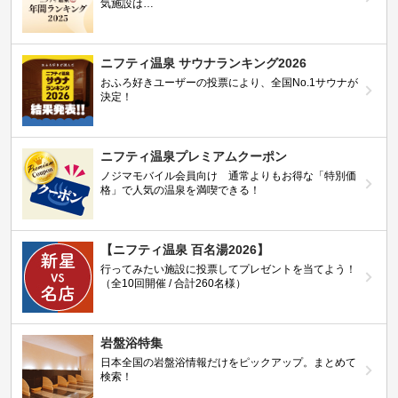
気施設は…
ニフティ温泉 サウナランキング2026
おふろ好きユーザーの投票により、全国No.1サウナが
決定！
ニフティ温泉プレミアムクーポン
ノジマモバイル会員向け 通常よりもお得な「特別価
格」で人気の温泉を満喫できる！
【ニフティ温泉 百名湯2026】
行ってみたい施設に投票してプレゼントを当てよう！
（全10回開催 / 合計260名様）
岩盤浴特集
日本全国の岩盤浴情報だけをピックアップ。まとめて
検索！