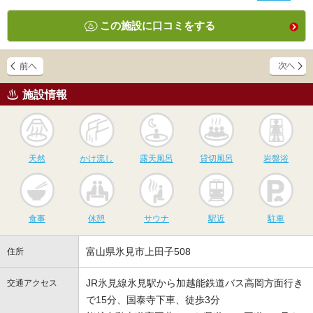
この施設に口コミをする
施設情報
天然
かけ流し
露天風呂
貸切風呂
岩
天然
かけ流し
露天風呂
貸切風呂
岩盤浴
食事
休憩
サウナ
駅近
駐
食事
休憩
サウナ
駅近
駐車
富山県氷見市上田子508
住所
JR氷見線氷見駅から加越能鉄道バス高岡方面行き
交通アクセス
で15分、国泰寺下車、徒歩3分