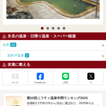
氷見の温泉・日帰り温泉・スーパー銭湯
氷見
32
岩井戸温泉
2
友達に教える
メール
Facebook
LINE
X
第20回ニフティ温泉年間ランキング2025
全国約2.2万件の中から頂点に選ばれた、2025年の人