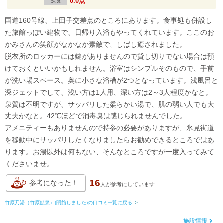
0.0点
飲食
国道160号線、上田子交差点のところにあります。食事処も併設し
た旅館っぽい建物で、日帰り入浴もやってくれています。ここのお
かみさんの笑顔がなかなか素敵で、しばし癒されました。
脱衣所のロッカーには鍵がありませんので貸し切りでない場合は預
けておくといいかもしれません。浴室はシンプルそのもので、手前
が洗い場スペース。奥に小さな浴槽が2つとなっています。浅風呂と
深ジェットでして、浅い方は1人用、深い方は2～3人程度かなと。
泉質は不明ですが、サッパリした柔らかい湯で、肌の弱い人でも大
丈夫かなと。42℃ほどで消毒臭は感じられませんでした。
アメニティーもありませんので持参の必要がありますが、氷見街道
を移動中にサッパリしたくなりましたらお勧めできるところではあ
ります。お湯以外は何もない、そんなところですが一度入ってみて
くださいませ。
16
参考になった！
人が
参考にしています
竹原乃湯（竹原鉱泉）(閉館しました)の口コミ一覧に戻る
>
施設情報