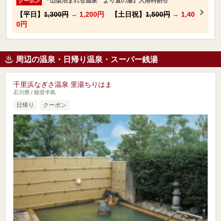
『山梨泊まれる温泉 より道の湯』入浴料割引
クーポン
【平日】
1,300円
→
1,200円
【土日祝】
1,500円
→
1,40
0円
周辺の温泉・日帰り温泉・スーパー銭湯
千里浜なぎさ温泉 里湯ちりはま
石川県 / 能登半島
日帰り
クーポン