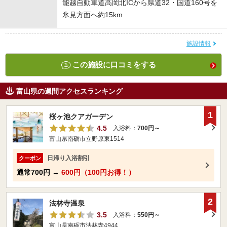
能越自動車道高岡北ICから県道32・国道160号を
氷見方面へ約15km
施設情報
この施設に口コミをする
富山県の週間アクセスランキング
1
桜ヶ池クアガーデン
4.5
入浴料：
700円～
富山県南砺市立野原東1514
日帰り入浴割引
クーポン
通常
700円
→
600円（100円お得！）
2
法林寺温泉
3.5
入浴料：
550円～
富山県南砺市法林寺4944