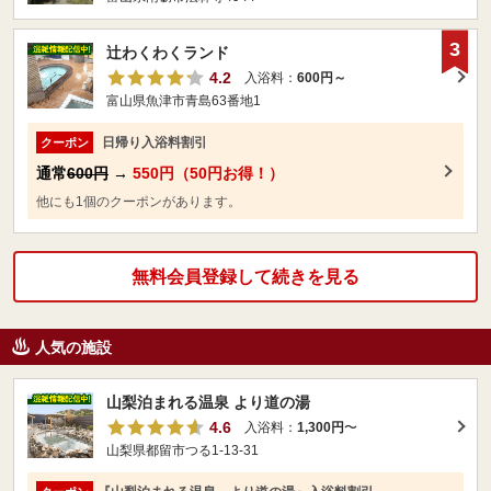
3
辻わくわくランド
4.2
入浴料：
600円～
富山県魚津市青島63番地1
日帰り入浴料割引
クーポン
通常
600円
→
550円（50円お得！）
他にも1個のクーポンがあります。
無料会員登録して続きを見る
人気の施設
山梨泊まれる温泉 より道の湯
4.6
入浴料：
1,300円
〜
山梨県都留市つる1-13-31