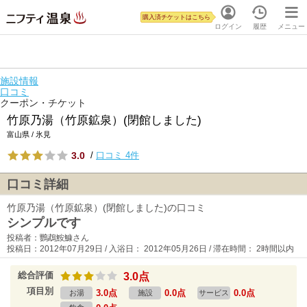
購入済チケットはこちら
ログイン
履歴
メニュー
施設情報
口コミ
クーポン・チケット
竹原乃湯（竹原鉱泉）(閉館しました)
富山県 / 氷見
3.0
/
口コミ 4件
口コミ詳細
竹原乃湯（竹原鉱泉）(閉館しました)の口コミ
シンプルです
投稿者：鸚鵡鮟鱇さん
投稿日：2012年07月29日 / 入浴日： 2012年05月26日 / 滞在時間： 2時間以内
総合評価
3.0点
項目別
3.0点
0.0点
0.0点
お湯
施設
サービス