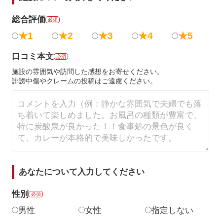
総合評価
必須
★1
★2
★3
★4
★5
口コミ本文
必須
施設の雰囲気や訪問した感想をお寄せください。
誹謗中傷やクレームの投稿はご遠慮ください。
あなたについて入力してください
性別
必須
男性
女性
指定しない