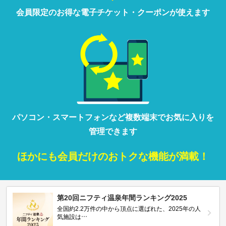
会員限定の
お得な
電子チケット・クーポンが
使えます
パソコン・
スマートフォン
など
複数端末で
お気に入りを
管理
できます
ほかにも
会員だけの
おトクな
機能が満載！
第20回ニフティ温泉年間ランキング2025
全国約2.2万件の中から頂点に選ばれた、2025年の人
気施設は…