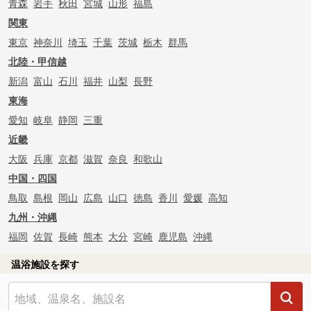
青森
岩手
秋田
宮城
山形
福島
関東
東京
神奈川
埼玉
千葉
茨城
栃木
群馬
北陸・甲信越
新潟
富山
石川
福井
山梨
長野
東海
愛知
岐阜
静岡
三重
近畿
大阪
兵庫
京都
滋賀
奈良
和歌山
中国・四国
鳥取
島根
岡山
広島
山口
徳島
香川
愛媛
高知
九州・沖縄
福岡
佐賀
長崎
熊本
大分
宮崎
鹿児島
沖縄
温浴施設を探す