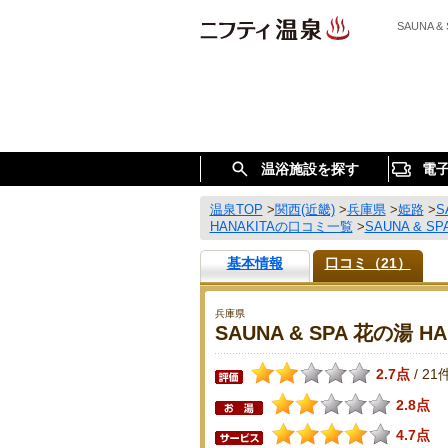
SAUNA 
温浴施設を探す
電
温泉TOP
>
関西(近畿)
>
兵庫県
>
姫路
>
S
HANAKITAの口コミ一覧
>
SAUNA & 
基本情報
口コミ（21）
兵庫県
SAUNA & SPA 花の湯 HA
2.7点
21
/
2.8点
4.7点