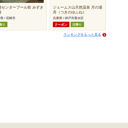
崎センタープール前 みずき
ジェームス山天然温泉 月の湯
湯
舟（つきのゆふね）
県 / 尼崎市
兵庫県 / 神戸市垂水区
帰り
クーポン
日帰り
ランキングをもっと見る