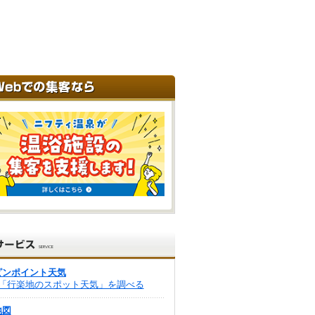
ピンポイント天気
「行楽地のスポット天気」を調べる
地図