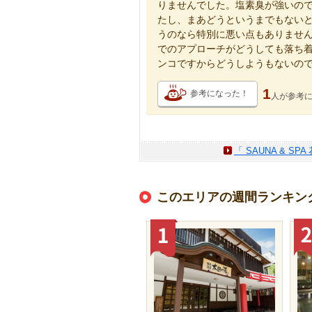
りませんでした。塩素臭が強いの
たし、まあどうというまでもない
うのなら特別に悪い点もありませ
でのアプローチがどうしても落ち
ンコですからどうしようもないの
1
参考になった！
人が
参考
「 SAUNA & SP
このエリアの週間ランキン