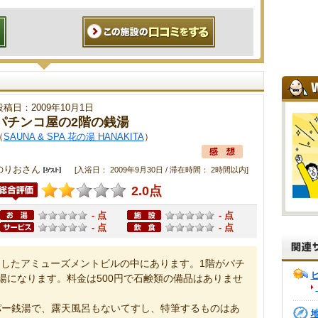
投稿日：2009年10月1日
パチンコ屋の2階の銭湯
（
SAUNA & SPA 花の湯 HANAKITA
）
のりおさん
[入浴日： 2009年9月30日 / 滞在時間： 2時間以内]
2.0点
- 点
- 点
- 点
- 点
したアミューズメントビルの中にあります。1階がパチ
湯になります。料金は500円で石鹸類の備品はありませ
パー銭湯で、露天風呂もないてすし、特筆するものはあ