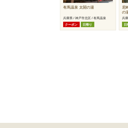
有馬温泉 太閤の湯
尼
の
兵庫県 / 神戸市北区 / 有馬温泉
兵庫
クーポン
日帰り
日