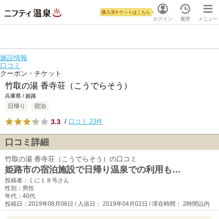
購入済チケットはこちら
ログイン
履歴
メニュー
施設情報
口コミ
クーポン・チケット
竹取の湯 香寺荘（こうでらそう）
兵庫県 / 姫路
日帰り
宿泊
3.3
/
口コミ 23件
口コミ詳細
竹取の湯 香寺荘（こうでらそう）の口コミ
姫路市の宿泊施設で日帰り温泉での利用も…
投稿者：くに１８号さん
性別：男性
年代：40代
投稿日：2019年08月06日 / 入浴日： 2019年04月02日 / 滞在時間： 2時間以内