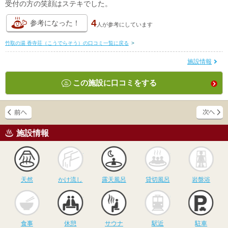
受付の方の笑顔はステキでした。
4
参考になった！
人が
参考にしています
竹取の湯 香寺荘（こうでらそう）の口コミ一覧に戻る
>
施設情報
この施設に口コミをする
施設情報
天然
かけ流し
露天風呂
貸切風呂
岩
天然
かけ流し
露天風呂
貸切風呂
岩盤浴
食事
休憩
サウナ
駅近
駐
食事
休憩
サウナ
駅近
駐車