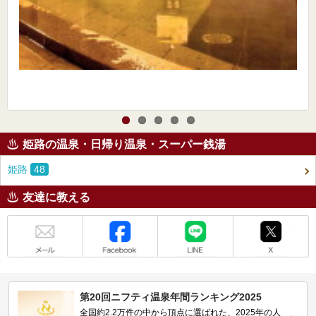
姫路の温泉・日帰り温泉・スーパー銭湯
姫路
48
友達に教える
メール
Facebook
LINE
X
第20回ニフティ温泉年間ランキング2025
全国約2.2万件の中から頂点に選ばれた、2025年の人