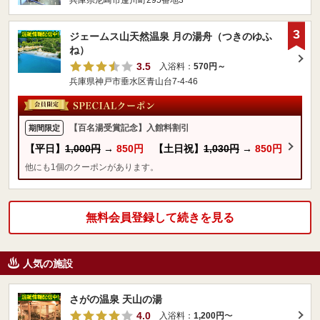
兵庫県尼崎市蓬川町295番地3
3
ジェームス山天然温泉 月の湯舟（つきのゆふ
ね）
3.5
入浴料：
570円～
兵庫県神戸市垂水区青山台7-4-46
【百名湯受賞記念】入館料割引
期間限定
【平日】
1,000円
→
850円
【土日祝】
1,030円
→
850円
他にも1個のクーポンがあります。
無料会員登録して続きを見る
人気の施設
さがの温泉 天山の湯
4.0
入浴料：
1,200円
〜