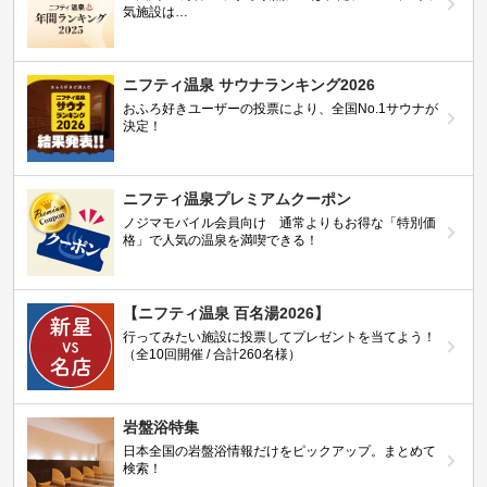
気施設は…
ニフティ温泉 サウナランキング2026
おふろ好きユーザーの投票により、全国No.1サウナが
決定！
ニフティ温泉プレミアムクーポン
ノジマモバイル会員向け 通常よりもお得な「特別価
格」で人気の温泉を満喫できる！
【ニフティ温泉 百名湯2026】
行ってみたい施設に投票してプレゼントを当てよう！
（全10回開催 / 合計260名様）
岩盤浴特集
日本全国の岩盤浴情報だけをピックアップ。まとめて
検索！