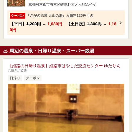
京都府京都市右京区嵯峨野宮ノ元町55-4-7
『さがの温泉 天山の湯』入館料120円引き
クーポン
【平日】
1,200円
→
1,080円
【土日祝】
1,300円
→
1,18
0円
周辺の温泉・日帰り温泉・スーパー銭湯
【姫路の日帰り温泉】姫路市はやしだ交流センター ゆたりん
兵庫県 / 姫路
日帰り
クーポン