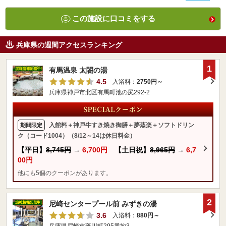
この施設に口コミをする
兵庫県の週間アクセスランキング
1
有馬温泉 太閤の湯
4.5
入浴料：
2750円～
兵庫県神戸市北区有馬町池の尻292-2
入館料＋神戸牛すき焼き御膳＋夢蒸楽＋ソフトドリン
期間限定
ク（コード1004）（8/12～14は休日料金）
【平日】
8,745円
→
6,700円
【土日祝】
8,965円
→
6,7
00円
他にも5個のクーポンがあります。
2
尼崎センタープール前 みずきの湯
3.6
入浴料：
880円～