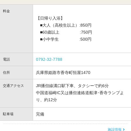
料金
【日帰り入浴】
■大人（高校生以上）:850円
■60歳以上 :750円
■小中学生 :500円
0792-32-7788
電話
兵庫県姫路市香寺町恒屋1470
住所
JR播但線溝口駅下車、タクシーで約6分
交通アクセス
中国道福崎IC又は播但連絡道船津･香寺ランプよ
り、約12分
完備
駐車場
施設情報