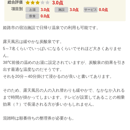
総合評価
3.0点
項目別
3.0点
3.0点
0.0点
お湯
施設
サービス
0.0点
飲食
姫路市の宿泊施設で日帰り温泉での利用も可能です。
露天風呂は緩やかな炭酸泉です。
5～7名くらいでいっぱいになるくらいでそれほど大きくありませ
ん。
38℃前後の温めのお湯に設定されていますが、炭酸泉の効果を引き
出す最適な温度なのだそうです。
それを20分～40分掛けて浸かるのが良いと書いてあります。
そのため、露天風呂の人の入れ替わりも緩やかで、なかなか入れる
まで時間が掛かってしまいます。テレビが設置してあることの相乗
効果（？）で長湯される方が多いかもしれません。
混雑時は順番待ちの整理券が必要かも。