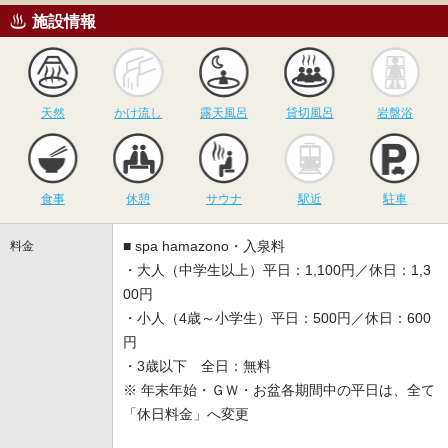
施設情報
天然
かけ流し
露天風呂
貸切風呂
岩
天然
かけ流し
露天風呂
貸切風呂
岩盤浴
食事
休憩
サウナ
駅近
駐
食事
休憩
サウナ
駅近
駐車
■ spa hamazono・入泉料
料金
・大人（中学生以上）平日：1,100円／休日：1,3
00円
・小人（4歳～小学生）平日：500円／休日：600
円
・3歳以下 全日：無料
※ 年末年始・ＧＷ・お盆各期間中の平日は、全て
「休日料金」へ変更