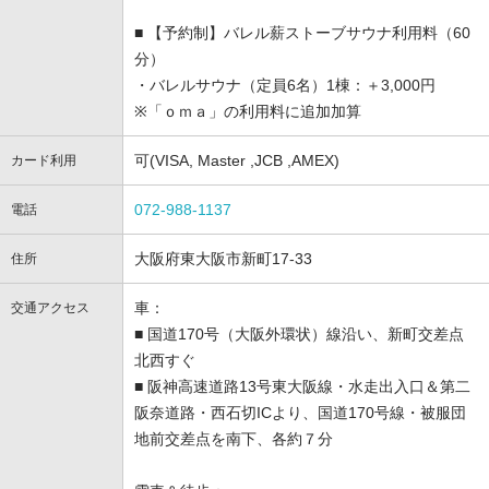
■ 【予約制】バレル薪ストーブサウナ利用料（60
分）
・バレルサウナ（定員6名）1棟：＋3,000円
※「ｏｍａ」の利用料に追加加算
可(VISA, Master ,JCB ,AMEX)
カード利用
072-988-1137
電話
大阪府東大阪市新町17-33
住所
車：
交通アクセス
■ 国道170号（大阪外環状）線沿い、新町交差点
北西すぐ
■ 阪神高速道路13号東大阪線・水走出入口＆第二
阪奈道路・西石切ICより、国道170号線・被服団
地前交差点を南下、各約７分