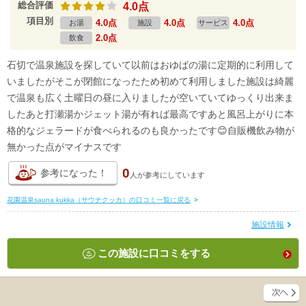
総合評価
4.0点
項目別
4.0点
4.0点
4.0点
お湯
施設
サービス
2.0点
飲食
石切で温泉施設を探していて以前はおゆばの湯に定期的に利用して
いましたがそこが閉館になったため初めて利用しました施設は綺麗
で温泉も広く土曜日の昼に入りましたが空いていてゆっくり出来ま
したあと打瀬湯かジェット湯が有れば最高ですあと風呂上がりに本
格的なジェラードが食べられるのも良かったです😊自販機飲み物が
無かった点がマイナスです
0
参考になった！
人が
参考にしています
花園温泉sauna kukka（サウナクッカ）の口コミ一覧に戻る
>
施設情報
この施設に口コミをする