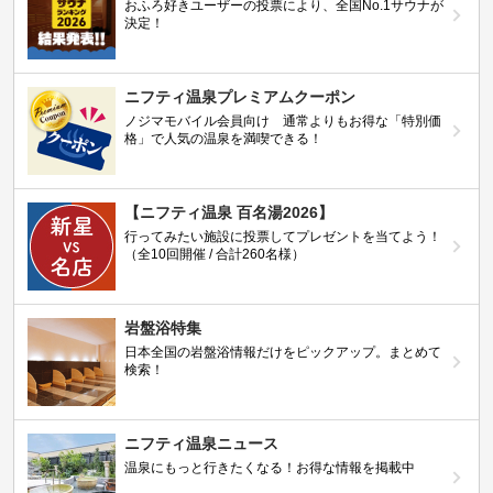
おふろ好きユーザーの投票により、全国No.1サウナが
決定！
ニフティ温泉プレミアムクーポン
ノジマモバイル会員向け 通常よりもお得な「特別価
格」で人気の温泉を満喫できる！
【ニフティ温泉 百名湯2026】
行ってみたい施設に投票してプレゼントを当てよう！
（全10回開催 / 合計260名様）
岩盤浴特集
日本全国の岩盤浴情報だけをピックアップ。まとめて
検索！
ニフティ温泉ニュース
温泉にもっと行きたくなる！お得な情報を掲載中