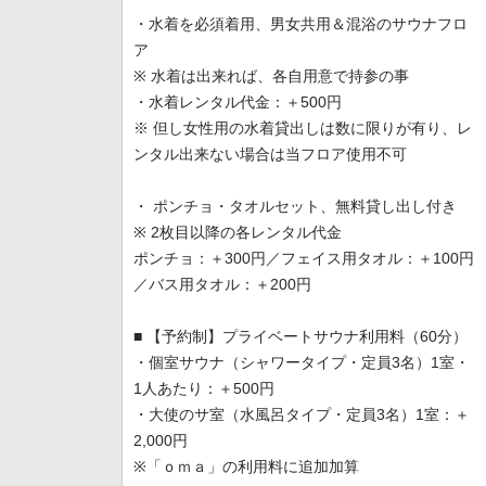
・水着を必須着用、男女共用＆混浴のサウナフロ
ア
※ 水着は出来れば、各自用意で持参の事
・水着レンタル代金：＋500円
※ 但し女性用の水着貸出しは数に限りが有り、レ
ンタル出来ない場合は当フロア使用不可
・ ポンチョ・タオルセット、無料貸し出し付き
※ 2枚目以降の各レンタル代金
ポンチョ：＋300円／フェイス用タオル：＋100円
／バス用タオル：＋200円
■ 【予約制】プライベートサウナ利用料（60分）
・個室サウナ（シャワータイプ・定員3名）1室・
1人あたり：＋500円
・大使のサ室（水風呂タイプ・定員3名）1室：＋
2,000円
※「ｏｍａ」の利用料に追加加算