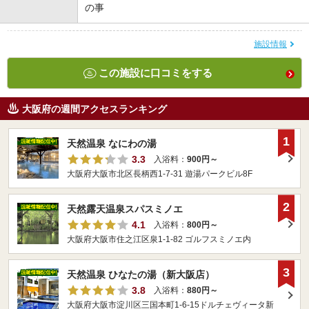
の事
施設情報
この施設に口コミをする
大阪府の週間アクセスランキング
1
天然温泉 なにわの湯
3.3
入浴料：
900円～
大阪府大阪市北区長柄西1-7-31 遊湯パークビル8F
2
天然露天温泉スパスミノエ
4.1
入浴料：
800円～
大阪府大阪市住之江区泉1-1-82 ゴルフスミノエ内
3
天然温泉 ひなたの湯（新大阪店）
3.8
入浴料：
880円～
大阪府大阪市淀川区三国本町1-6-15ドルチェヴィータ新