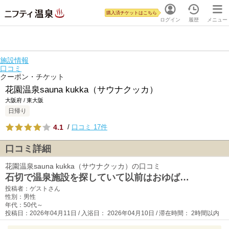
購入済チケットはこちら
ログイン
履歴
メニュー
施設情報
口コミ
クーポン・チケット
花園温泉sauna kukka（サウナクッカ）
大阪府 / 東大阪
日帰り
4.1
/
口コミ 17件
口コミ詳細
花園温泉sauna kukka（サウナクッカ）の口コミ
石切で温泉施設を探していて以前はおゆば…
投稿者：ゲストさん
性別：男性
年代：50代～
投稿日：2026年04月11日 / 入浴日： 2026年04月10日 / 滞在時間： 2時間以内