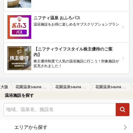
ニフティ温泉 おふろパス
温浴施設をお得に楽しめるサブスクリプションプラン
【ニフティライフスタイル株主優待のご案
内】
株主優待制度で人気の温浴施設に行こう！対象施設が
拡充されました！
東大阪
花園温泉sauna kukka（サウナクッカ）
花園温泉sauna kukka（サウナクッカ）の口コミ一覧
花園温泉sauna kukka（サウナクッカ）の口コミ 石切で温泉施設を探していて以前はおゆば…
温浴施設を探す
エリアから探す