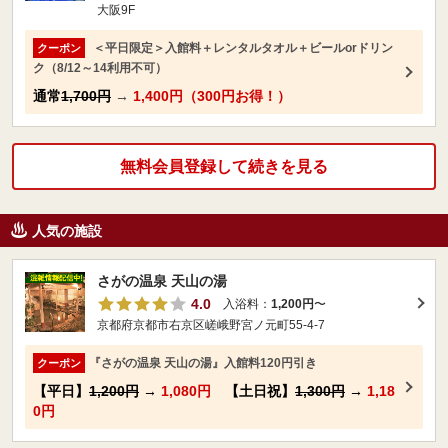
大阪9F
＜平日限定＞入館料＋レンタルタオル＋ビールorドリン
クーポン
ク（8/12～14利用不可）
通常
1,700円
→
1,400円（300円お得！）
無料会員登録して続きを見る
人気の施設
さがの温泉 天山の湯
4.0
入浴料：
1,200円
〜
京都府京都市右京区嵯峨野宮ノ元町55-4-7
『さがの温泉 天山の湯』入館料120円引き
クーポン
【平日】
1,200円
→
1,080円
【土日祝】
1,300円
→
1,18
0円