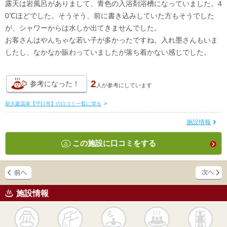
露天は岩風呂がありまして、青色の入浴剤浴槽になっていました。4
0℃ほどでした。そうそう、前に書き込みしていた方もそうでした
が、シャワーからは水しか出てきませんでした。
お客さんはやんちゃな若い子が多かったですね。入れ墨さんもいま
したし、なかなか賑わっていましたが落ち着かない感じでした。
2
参考になった！
人が
参考にしています
新大庭温泉【守口市】の口コミ一覧に戻る
>
施設情報
この施設に口コミをする
施設情報
天然
かけ流し
露天風呂
貸切風呂
岩