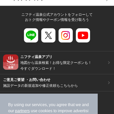
ニフティ温泉公式アカウントをフォローして
おトク情報やクーポン情報を受け取ろう
ニフティ温泉アプリ
地図から温泉検索！お得な限定クーポンも！
今すぐダウンロード！
ご意見ご要望 ・お問い合わせ
施設データの新規追加や修正依頼もこちらから
スマートフォン
/
PC
加盟店募集（資料請求）
広告出稿のご案内
By using our services, you agree that we and
our
partners
use cookies to improve advertisi
利用規約
ライフスタイルMEMBERS+規約