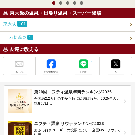
東大阪の温泉・日帰り温泉・スーパー銭湯
東大阪
161
石切温泉
1
友達に教える
メール
Facebook
LINE
X
第20回ニフティ温泉年間ランキング2025
全国約2.2万件の中から頂点に選ばれた、2025年の人
気施設は…
ニフティ温泉 サウナランキング2026
おふろ好きユーザーの投票により、全国No.1サウナが
決定！