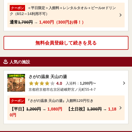
＜平日限定＞入館料＋レンタルタオル＋ビールorドリン
クーポン
ク（8/12～14利用不可）
通常
1,700円
→
1,400円（300円お得！）
無料会員登録して続きを見る
人気の施設
さがの温泉 天山の湯
4.0
入浴料：
1,200円
〜
京都府京都市右京区嵯峨野宮ノ元町55-4-7
『さがの温泉 天山の湯』入館料120円引き
クーポン
【平日】
1,200円
→
1,080円
【土日祝】
1,300円
→
1,18
0円