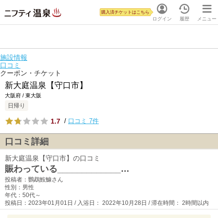
購入済チケットはこちら
ログイン
履歴
メニュー
施設情報
口コミ
クーポン・チケット
新大庭温泉【守口市】
大阪府 / 東大阪
日帰り
1.7
/
口コミ 7件
口コミ詳細
新大庭温泉【守口市】の口コミ
賑わっている_____________…
投稿者：鸚鵡鮟鱇さん
性別：男性
年代：50代～
投稿日：2023年01月01日 / 入浴日： 2022年10月28日 / 滞在時間： 2時間以内