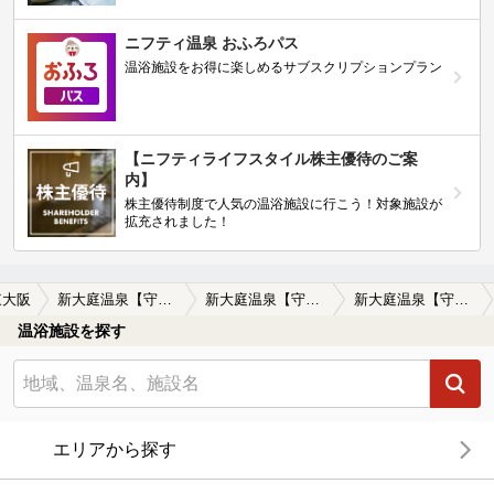
ニフティ温泉 おふろパス
温浴施設をお得に楽しめるサブスクリプションプラン
【ニフティライフスタイル株主優待のご案
内】
株主優待制度で人気の温浴施設に行こう！対象施設が
拡充されました！
東大阪
新大庭温泉【守口市】
新大庭温泉【守口市】の口コミ一覧
新大庭温泉【守口市】の口コミ 賑わっている_____________…
温浴施設を探す
エリアから探す