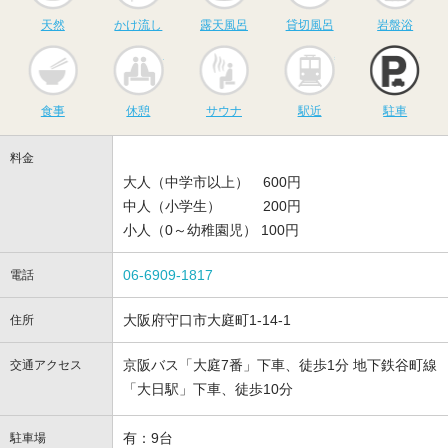
天然
かけ流し
露天風呂
貸切風呂
岩盤浴
食事
休憩
サウナ
駅近
駐
食事
休憩
サウナ
駅近
駐車
料金
大人（中学市以上） 600円
中人（小学生） 200円
小人（0～幼稚園児） 100円
06-6909-1817
電話
大阪府守口市大庭町1-14-1
住所
京阪バス「大庭7番」下車、徒歩1分 地下鉄谷町線
交通アクセス
「大日駅」下車、徒歩10分
有：9台
駐車場