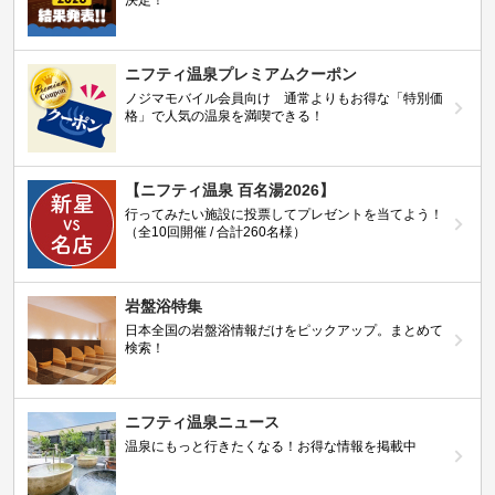
ニフティ温泉プレミアムクーポン
ノジマモバイル会員向け 通常よりもお得な「特別価
格」で人気の温泉を満喫できる！
【ニフティ温泉 百名湯2026】
行ってみたい施設に投票してプレゼントを当てよう！
（全10回開催 / 合計260名様）
岩盤浴特集
日本全国の岩盤浴情報だけをピックアップ。まとめて
検索！
ニフティ温泉ニュース
温泉にもっと行きたくなる！お得な情報を掲載中