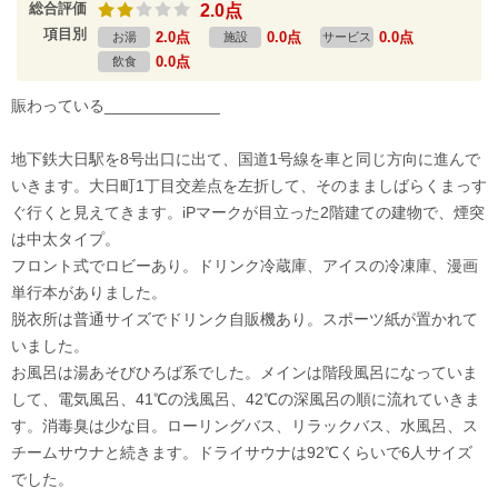
総合評価
2.0点
項目別
2.0点
0.0点
0.0点
お湯
施設
サービス
0.0点
飲食
賑わっている_____________
地下鉄大日駅を8号出口に出て、国道1号線を車と同じ方向に進んで
いきます。大日町1丁目交差点を左折して、そのまましばらくまっす
ぐ行くと見えてきます。iPマークが目立った2階建ての建物で、煙突
は中太タイプ。
フロント式でロビーあり。ドリンク冷蔵庫、アイスの冷凍庫、漫画
単行本がありました。
脱衣所は普通サイズでドリンク自販機あり。スポーツ紙が置かれて
いました。
お風呂は湯あそびひろば系でした。メインは階段風呂になっていま
して、電気風呂、41℃の浅風呂、42℃の深風呂の順に流れていきま
す。消毒臭は少な目。ローリングバス、リラックバス、水風呂、ス
チームサウナと続きます。ドライサウナは92℃くらいで6人サイズ
でした。