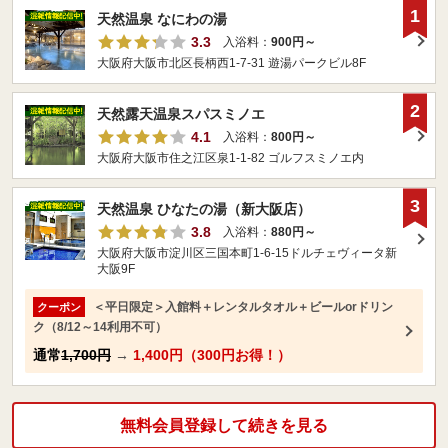
1
天然温泉 なにわの湯
3.3
入浴料：
900円～
大阪府大阪市北区長柄西1-7-31 遊湯パークビル8F
2
天然露天温泉スパスミノエ
4.1
入浴料：
800円～
大阪府大阪市住之江区泉1-1-82 ゴルフスミノエ内
3
天然温泉 ひなたの湯（新大阪店）
3.8
入浴料：
880円～
大阪府大阪市淀川区三国本町1-6-15ドルチェヴィータ新
大阪9F
＜平日限定＞入館料＋レンタルタオル＋ビールorドリン
クーポン
ク（8/12～14利用不可）
通常
1,700円
→
1,400円（300円お得！）
無料会員登録して続きを見る