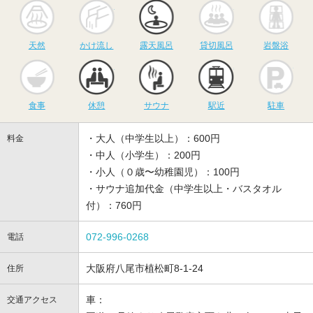
天然
かけ流し
露天風呂
貸切風呂
岩
天然
かけ流し
露天風呂
貸切風呂
岩盤浴
食事
休憩
サウナ
駅近
駐
食事
休憩
サウナ
駅近
駐車
・大人（中学生以上）：600円
料金
・中人（小学生）：200円
・小人（０歳〜幼稚園児）：100円
・サウナ追加代金（中学生以上・バスタオル
付）：760円
072-996-0268
電話
大阪府八尾市植松町8-1-24
住所
車：
交通アクセス