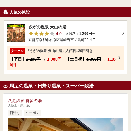
人気の施設
さがの温泉 天山の湯
4.0
入浴料：
1,200円
〜
京都府京都市右京区嵯峨野宮ノ元町55-4-7
『さがの温泉 天山の湯』入館料120円引き
クーポン
【平日】
1,200円
→
1,080円
【土日祝】
1,300円
→
1,18
0円
周辺の温泉・日帰り温泉・スーパー銭湯
八尾温泉 喜多の湯
大阪府 / 東大阪
日帰り
クーポン