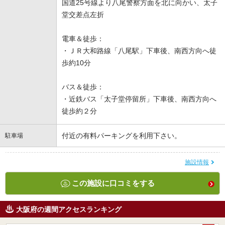
国道25号線より八尾警察方面を北に向かい、太子
堂交差点左折
電車＆徒歩：
・ＪＲ大和路線「八尾駅」下車後、南西方向へ徒
歩約10分
バス＆徒歩：
・近鉄バス「太子堂停留所」下車後、南西方向へ
徒歩約２分
付近の有料パーキングを利用下さい。
駐車場
施設情報
この施設に口コミをする
大阪府の週間アクセスランキング