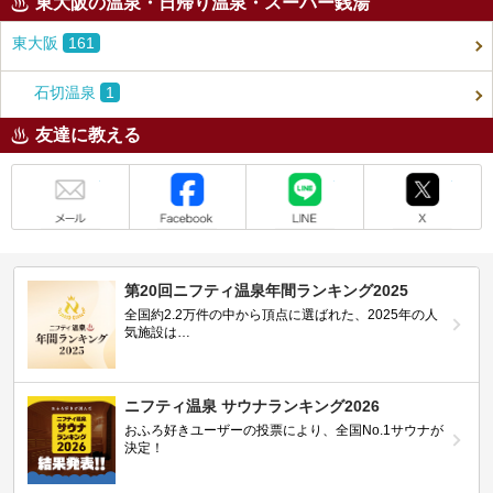
東大阪の温泉・日帰り温泉・スーパー銭湯
東大阪
161
石切温泉
1
友達に教える
メール
Facebook
LINE
X
第20回ニフティ温泉年間ランキング2025
全国約2.2万件の中から頂点に選ばれた、2025年の人
気施設は…
ニフティ温泉 サウナランキング2026
おふろ好きユーザーの投票により、全国No.1サウナが
決定！