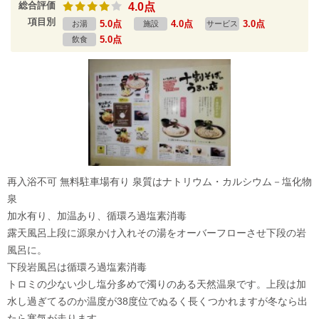
総合評価
4.0点
項目別
5.0点
4.0点
3.0点
お湯
施設
サービス
5.0点
飲食
再入浴不可 無料駐車場有り 泉質はナトリウム・カルシウム－塩化物
泉
加水有り、加温あり、循環ろ過塩素消毒
露天風呂上段に源泉かけ入れその湯をオーバーフローさせ下段の岩
風呂に。
下段岩風呂は循環ろ過塩素消毒
トロミの少ない少し塩分多めで濁りのある天然温泉です。上段は加
水し過ぎてるのか温度が38度位でぬるく長くつかれますが冬なら出
たら寒気が走ります。