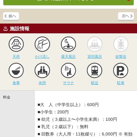
施設情報
天然
かけ流し
露天風呂
貸切風呂
岩
天然
かけ流し
露天風呂
貸切風呂
岩盤浴
食事
休憩
サウナ
駅近
駐
食事
休憩
サウナ
駅近
駐車
料金
■大 人（中学生以上）：600円
■小学生：200円
■ 幼児（３歳以上〜小学生未満）：100円
■ 乳児（２歳以下）：無料
■ 回数券（大人用・11枚綴り）：6,000円 ※ 有効