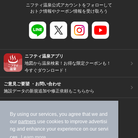
ニフティ温泉公式アカウントをフォローして
おトク情報やクーポン情報を受け取ろう
ニフティ温泉アプリ
地図から温泉検索！お得な限定クーポンも！
今すぐダウンロード！
ご意見ご要望 ・お問い合わせ
施設データの新規追加や修正依頼もこちらから
スマートフォン
/
PC
加盟店募集（資料請求）
広告出稿のご案内
By using our services, you agree that we and
our
partners
use cookies to improve advertisi
利用規約
ライフスタイルMEMBERS+規約
ng and enhance your experience on our servi
特定商取引法に基づく表記
ヘルプ
採用情報
ces.
Learn more