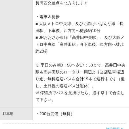
長田西交差点を北方向にすぐ
・電車＆徒歩
■ 大阪メトロ中央線、及び近鉄けいはんな線「長
田駅」下車後、西方向へ徒歩約10分
■ JRおおさか東線「高井田中央駅」、及び大阪メ
トロ中央線「高井田駅」各下車後、東方向へ徒歩
約20分
※ 平日のみ朝9：50〜夕17：50まで、高井田中央
駅＆高井田駅のロータリー周辺より当店駐車場辺
り迄、無料送迎バスを合計19本で運行中です（但
し、土日祝の送迎バスは運休）。
※ 停留所でバスを見掛けたら、必ず挙手で合図し
て下さい。
・200台完備（無料）
駐車場