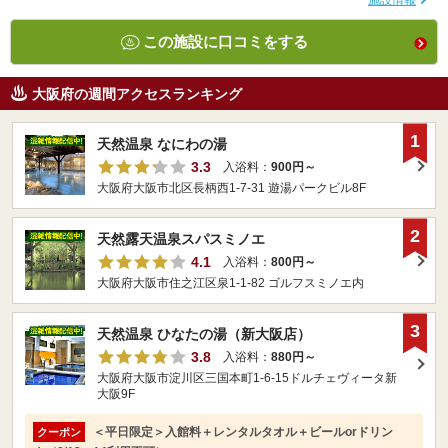
施設情報
この施設に口コミをする
大阪府の週間アクセスランキング
1
天然温泉 なにわの湯
3.3
入浴料：
900円～
大阪府大阪市北区長柄西1-7-31 遊湯パークビル8F
2
天然露天温泉スパスミノエ
4.1
入浴料：
800円～
大阪府大阪市住之江区泉1-1-82 ゴルフスミノエ内
3
天然温泉 ひなたの湯（新大阪店）
3.8
入浴料：
880円～
大阪府大阪市淀川区三国本町1-6-15ドルチェヴィータ新
大阪9F
＜平日限定＞入館料＋レンタルタオル＋ビールorドリン
クーポン