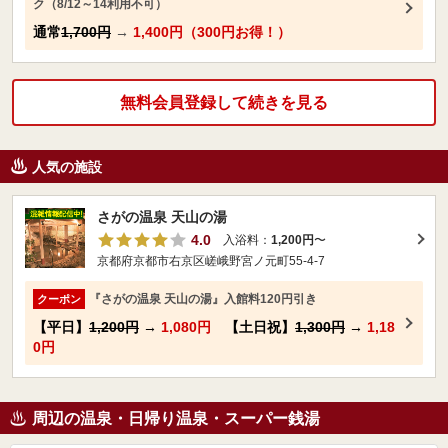
ク（8/12～14利用不可）
通常
1,700円
→
1,400円（300円お得！）
無料会員登録して続きを見る
人気の施設
さがの温泉 天山の湯
4.0
入浴料：
1,200円
〜
京都府京都市右京区嵯峨野宮ノ元町55-4-7
『さがの温泉 天山の湯』入館料120円引き
クーポン
【平日】
1,200円
→
1,080円
【土日祝】
1,300円
→
1,18
0円
周辺の温泉・日帰り温泉・スーパー銭湯