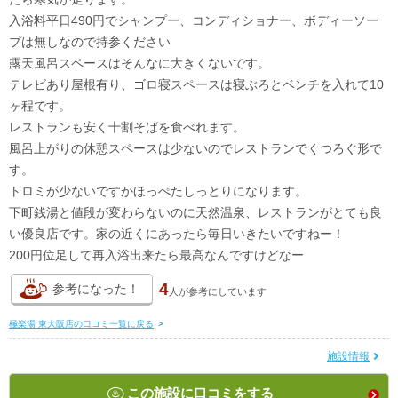
入浴料平日490円でシャンプー、コンディショナー、ボディーソー
プは無しなので持参ください
露天風呂スペースはそんなに大きくないです。
テレビあり屋根有り、ゴロ寝スペースは寝ぶろとベンチを入れて10
ヶ程です。
レストランも安く十割そばを食べれます。
風呂上がりの休憩スペースは少ないのでレストランでくつろぐ形で
す。
トロミが少ないですかほっぺたしっとりになります。
下町銭湯と値段が変わらないのに天然温泉、レストランがとても良
い優良店です。家の近くにあったら毎日いきたいですねー！
200円位足して再入浴出来たら最高なんですけどなー
4
参考になった！
人が
参考にしています
極楽湯 東大阪店の口コミ一覧に戻る
>
施設情報
この施設に口コミをする