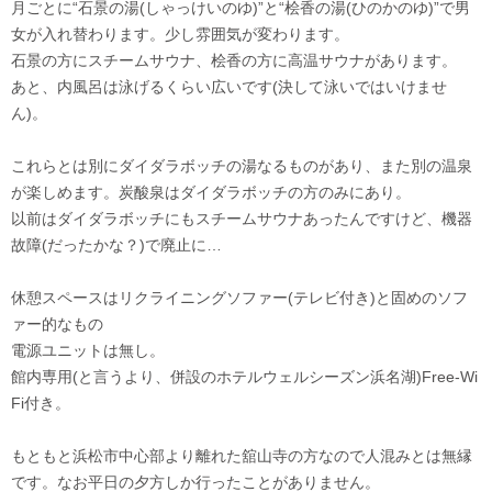
月ごとに“石景の湯(しゃっけいのゆ)”と“桧香の湯(ひのかのゆ)”で男
女が入れ替わります。少し雰囲気が変わります。
石景の方にスチームサウナ、桧香の方に高温サウナがあります。
あと、内風呂は泳げるくらい広いです(決して泳いではいけませ
ん)。
これらとは別にダイダラボッチの湯なるものがあり、また別の温泉
が楽しめます。炭酸泉はダイダラボッチの方のみにあり。
以前はダイダラボッチにもスチームサウナあったんですけど、機器
故障(だったかな？)で廃止に…
休憩スペースはリクライニングソファー(テレビ付き)と固めのソフ
ァー的なもの
電源ユニットは無し。
館内専用(と言うより、併設のホテルウェルシーズン浜名湖)Free-Wi
Fi付き。
もともと浜松市中心部より離れた舘山寺の方なので人混みとは無縁
です。なお平日の夕方しか行ったことがありません。