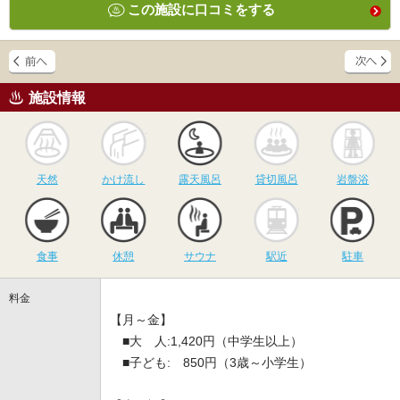
この施設に口コミをする
施設情報
天然
かけ流し
露天風呂
貸切風呂
岩
天然
かけ流し
露天風呂
貸切風呂
岩盤浴
食事
休憩
サウナ
駅近
駐
食事
休憩
サウナ
駅近
駐車
料金
【月～金】
■大 人:1,420円（中学生以上）
■子ども: 850円（3歳～小学生）