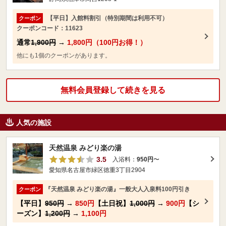
【平日】入館料割引（特別期間は利用不可）
クーポン
クーポンコード：11623
通常
1,900円
→
1,800円（100円お得！）
他にも1個のクーポンがあります。
無料会員登録して続きを見る
人気の施設
天然温泉 みどり楽の湯
3.5
入浴料：
950円
〜
愛知県名古屋市緑区徳重3丁目2904
『天然温泉 みどり楽の湯』一般大人入泉料100円引き
クーポン
【平日】
950円
→
850円
【土日祝】
1,000円
→
900円
【シ
ーズン】
1,200円
→
1,100円