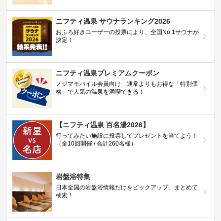
ニフティ温泉 サウナランキング2026
おふろ好きユーザーの投票により、全国No.1サウナが
決定！
ニフティ温泉プレミアムクーポン
ノジマモバイル会員向け 通常よりもお得な「特別価
格」で人気の温泉を満喫できる！
【ニフティ温泉 百名湯2026】
行ってみたい施設に投票してプレゼントを当てよう！
（全10回開催 / 合計260名様）
岩盤浴特集
日本全国の岩盤浴情報だけをピックアップ。まとめて
検索！