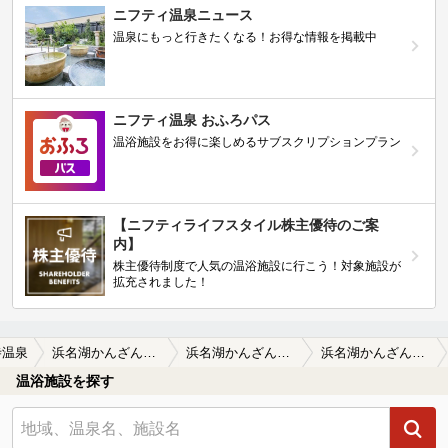
ニフティ温泉ニュース
温泉にもっと行きたくなる！お得な情報を掲載中
ニフティ温泉 おふろパス
温浴施設をお得に楽しめるサブスクリプションプラン
【ニフティライフスタイル株主優待のご案
内】
株主優待制度で人気の温浴施設に行こう！対象施設が
拡充されました！
寺温泉
浜名湖かんざんじ温泉 華咲の湯
浜名湖かんざんじ温泉 華咲の湯の口コミ一覧
浜名湖かんざんじ温泉 華咲の湯の口コミ 【電車orバスで行く勢へ】浜松駅1…
温浴施設を探す