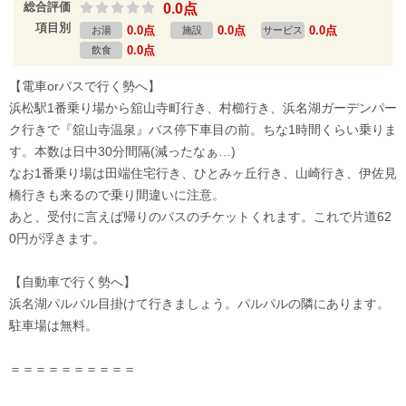
総合評価
0.0点
項目別
0.0点
0.0点
0.0点
お湯
施設
サービス
0.0点
飲食
【電車orバスで行く勢へ】
浜松駅1番乗り場から舘山寺町行き、村櫛行き、浜名湖ガーデンパー
ク行きで『舘山寺温泉』バス停下車目の前。ちな1時間くらい乗りま
す。本数は日中30分間隔(減ったなぁ…)
なお1番乗り場は田端住宅行き、ひとみヶ丘行き、山崎行き、伊佐見
橋行きも来るので乗り間違いに注意。
あと、受付に言えば帰りのバスのチケットくれます。これで片道62
0円が浮きます。
【自動車で行く勢へ】
浜名湖パルパル目掛けて行きましょう。パルパルの隣にあります。
駐車場は無料。
＝＝＝＝＝＝＝＝＝＝