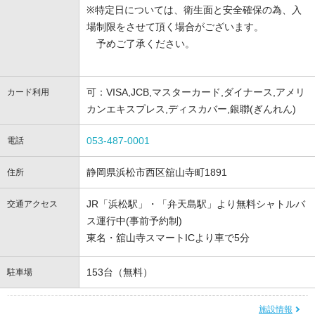
※特定日については、衛生面と安全確保の為、入
場制限をさせて頂く場合がございます。
予めご了承ください。
可：VISA,JCB,マスターカード,ダイナース,アメリ
カード利用
カンエキスプレス,ディスカバー,銀聯(ぎんれん)
053-487-0001
電話
静岡県浜松市西区舘山寺町1891
住所
JR「浜松駅」・「弁天島駅」より無料シャトルバ
交通アクセス
ス運行中(事前予約制)
東名・舘山寺スマートICより車で5分
153台（無料）
駐車場
施設情報