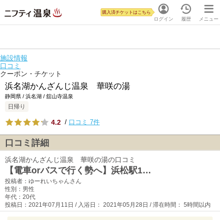
購入済チケットはこちら
ログイン
履歴
メニュー
施設情報
口コミ
クーポン・チケット
浜名湖かんざんじ温泉 華咲の湯
静岡県 / 浜名湖 / 舘山寺温泉
日帰り
4.2
/
口コミ 7件
口コミ詳細
浜名湖かんざんじ温泉 華咲の湯の口コミ
【電車orバスで行く勢へ】浜松駅1…
投稿者：ゆーれいちゃんさん
性別：男性
年代：20代
投稿日：2021年07月11日 / 入浴日： 2021年05月28日 / 滞在時間： 5時間以内