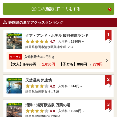
この施設に口コミをする
静岡県の週間アクセスランキング
1
クア・アンド・ホテル 駿河健康ランド
4.7
入浴料：
1980円～
静岡県静岡市清水区興津東町1234
入館料最大330円引き
クーポン
【大人】
1,980円
→
1,650円
【子ども】
990円
→
770円
2
天然温泉 気楽坊
4.2
入浴料：
814円～
静岡県御殿場市神山719
3
沼津・湯河原温泉 万葉の湯
4.0
入浴料：
1900円～
静岡県沼津市岡宮1208-1