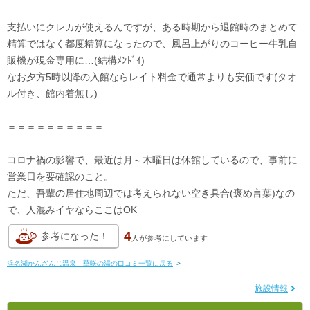
支払いにクレカが使えるんですが、ある時期から退館時のまとめて
精算ではなく都度精算になったので、風呂上がりのコーヒー牛乳自
販機が現金専用に…(結構ﾒﾝﾄﾞｲ)
なお夕方5時以降の入館ならレイト料金で通常よりも安価です(タオ
ル付き、館内着無し)
＝＝＝＝＝＝＝＝＝＝
コロナ禍の影響で、最近は月～木曜日は休館しているので、事前に
営業日を要確認のこと。
ただ、吾輩の居住地周辺では考えられない空き具合(褒め言葉)なの
で、人混みイヤならここはOK
4
参考になった！
人が
参考にしています
浜名湖かんざんじ温泉 華咲の湯の口コミ一覧に戻る
>
施設情報