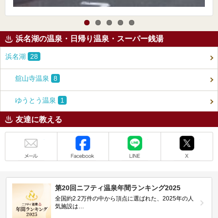
浜名湖の温泉・日帰り温泉・スーパー銭湯
浜名湖
28
舘山寺温泉
8
ゆうとう温泉
1
友達に教える
メール
Facebook
LINE
X
第20回ニフティ温泉年間ランキング2025
全国約2.2万件の中から頂点に選ばれた、2025年の人
気施設は…